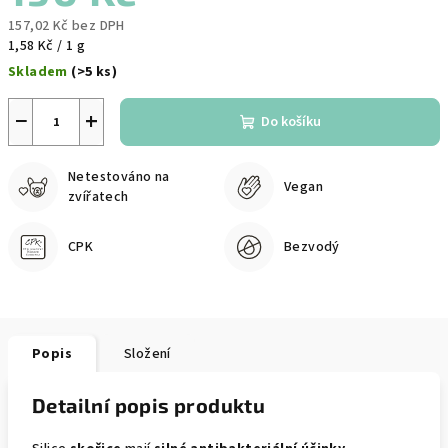
157,02 Kč bez DPH
Měrná
1,58 Kč / 1 g
cena:
Skladem
(>5 ks)
−
+
Do košíku
Netestováno na
Vegan
zvířatech
CPK
Bezvodý
Popis
Složení
Detailní popis produktu