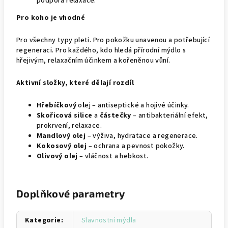
podpora relaxace.
Pro koho je vhodné
Pro všechny typy pleti. Pro pokožku unavenou a potřebující
regeneraci. Pro každého, kdo hledá přírodní mýdlo s
hřejivým, relaxačním účinkem a kořeněnou vůní.
Aktivní složky, které dělají rozdíl
Hřebíčkový
o
l
ej – antiseptické a hojivé účinky.
Skořicová silice
a
částečky
– antibakteriální efekt,
prokrvení, relaxace.
Mandlový olej
– výživa, hydratace a regenerace.
Kokosový olej
– ochrana a pevnost pokožky.
Olivový olej
– vláčnost a hebkost.
Doplňkové parametry
Kategorie
:
Slavnostní mýdla