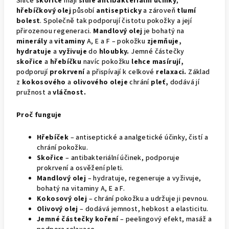
Silice
skořice
mají
silné antibakteriální účinky
,
hřebíčkový olej
působí
antisepticky
a zároveň
tlumí
bolest
. Společně tak podporují čistotu pokožky a její
přirozenou regeneraci.
Mandlový olej
je bohatý na
minerály
a
vitaminy
A, E a F – pokožku
zjemňuje,
hydratuje
a
vyživuje
do
hloubky.
Jemné částečky
skořice
a
hřebíčku
navíc pokožku
lehce masírují,
podporují
prokrvení
a přispívají k celkové
relaxaci.
Základ
z
kokosového
a
olivového oleje
chrání
pleť,
dodává jí
pružnost a
vláčnost.
Proč funguje
Hřebíček
– antiseptické a analgetické účinky, čistí a
chrání pokožku.
Skořice
– antibakteriální účinek, podporuje
prokrvení a osvěžení pleti.
Mandlový olej
– hydratuje, regeneruje a vyživuje,
bohatý na vitaminy A, E a F.
Kokosový olej
– chrání pokožku a udržuje ji pevnou.
Olivový olej
– dodává jemnost, hebkost a elasticitu.
Jemné částečky koření
– peelingový efekt, masáž a