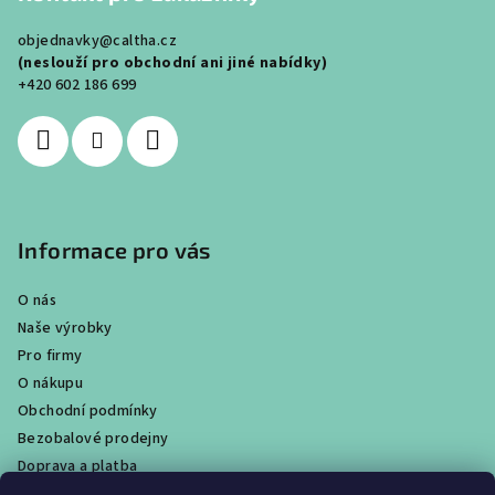
a
objednavky@caltha.cz
t
(neslouží pro obchodní ani jiné nabídky)
í
+420 602 186 699
Informace pro vás
O nás
Naše výrobky
Pro firmy
O nákupu
Obchodní podmínky
Bezobalové prodejny
Doprava a platba
Ochrana osobních údajů / GDPR