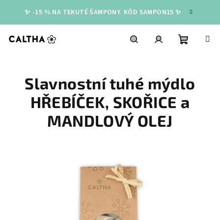
Přejít
✨ -15 % NA TEKUTÉ ŠAMPONY. KÓD SAMPON15 ✨
na
obsah
Nákupní
Hledat
Přihlášení
Slavnostní tuhé mýdlo
košík
HŘEBÍČEK, SKOŘICE a
MANDLOVÝ OLEJ