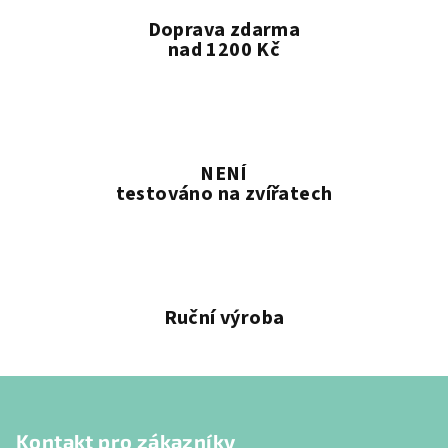
Doprava zdarma
nad 1200 Kč
NENÍ
testováno na zvířatech
Ruční výroba
Z
á
Kontakt pro zákazníky
p