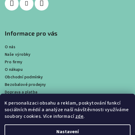
Informace pro vás
O nás
Naše výrobky
Pro firmy
O nákupu
Obchodní podmínky
Bezobalové prodejny
Doprava a platba
Ochrana osobních údajů / GDPR
K personalizaci obsahu a reklam, poskytování funkcí
Věrnostní program
sociálních médií a analýze naší návštěvnosti využíváme
Obchody
soubory cookies. Více informací
zde
.
Velkoobchodní prodej
Nastavení