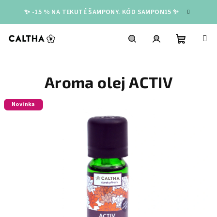
Přejít
✨ -15 % NA TEKUTÉ ŠAMPONY. KÓD SAMPON15 ✨
na
obsah
Nákupní
Hledat
Přihlášení
Aroma olej ACTIV
košík
Novinka