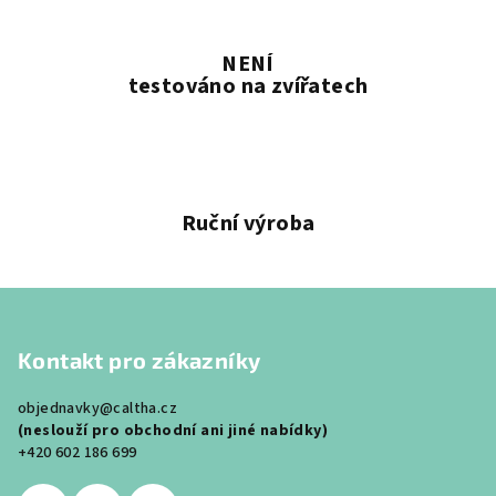
NENÍ
testováno na zvířatech
Ruční výroba
Z
á
Kontakt pro zákazníky
p
a
objednavky@caltha.cz
t
(neslouží pro obchodní ani jiné nabídky)
í
+420 602 186 699