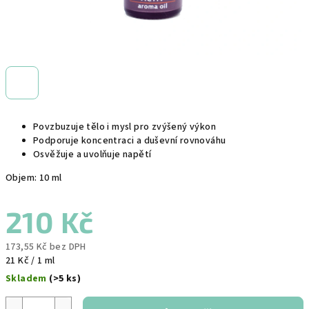
Povzbuzuje tělo i mysl pro zvýšený výkon
Podporuje koncentraci a duševní rovnováhu
Osvěžuje a uvolňuje napětí
Objem: 10 ml
210 Kč
173,55 Kč bez DPH
Měrná
21 Kč / 1 ml
cena:
Skladem
(>5 ks)