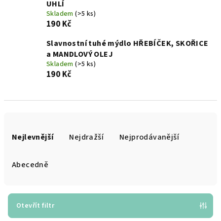
UHLÍ
Skladem
(>5 ks)
190 Kč
Slavnostní tuhé mýdlo HŘEBÍČEK, SKOŘICE
a MANDLOVÝ OLEJ
Skladem
(>5 ks)
190 Kč
Ř
a
Nejlevnější
Nejdražší
Nejprodávanější
z
e
Abecedně
n
í
p
Otevřít filtr
r