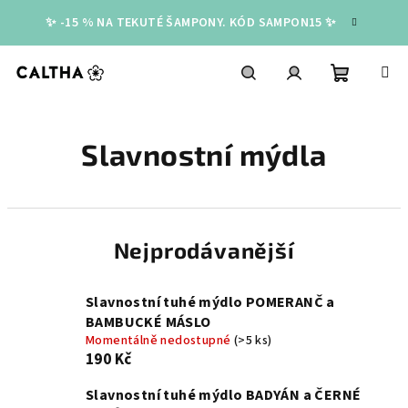
Přejít
✨ -15 % NA TEKUTÉ ŠAMPONY. KÓD SAMPON15 ✨
na
obsah
Nákupní
Hledat
Přihlášení
Slavnostní mýdla
košík
Nejprodávanější
Slavnostní tuhé mýdlo POMERANČ a
BAMBUCKÉ MÁSLO
Momentálně nedostupné
(>5 ks)
190 Kč
Slavnostní tuhé mýdlo BADYÁN a ČERNÉ