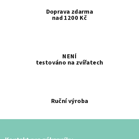
v
Doprava zdarma
ý
nad 1200 Kč
p
i
s
u
NENÍ
testováno na zvířatech
Ruční výroba
Z
á