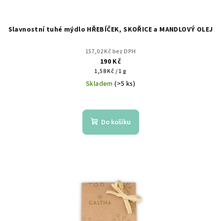
Slavnostní tuhé mýdlo HŘEBÍČEK, SKOŘICE a MANDLOVÝ OLEJ
157,02 Kč bez DPH
190 Kč
Měrná
1,58 Kč / 1 g
cena:
Skladem
(>5 ks)
Do košíku