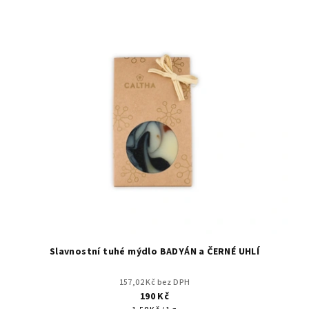
V
o
ý
d
p
u
i
k
s
t
p
ů
r
o
d
u
k
t
ů
Slavnostní tuhé mýdlo BADYÁN a ČERNÉ UHLÍ
157,02 Kč bez DPH
190 Kč