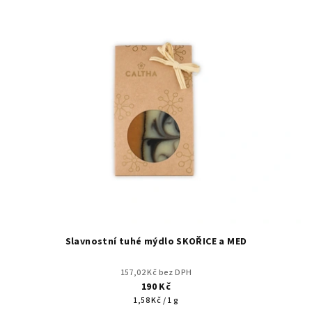
Slavnostní tuhé mýdlo SKOŘICE a MED
157,02 Kč bez DPH
190 Kč
Měrná
1,58 Kč / 1 g