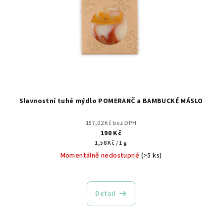
Slavnostní tuhé mýdlo POMERANČ a BAMBUCKÉ MÁSLO
157,02 Kč bez DPH
190 Kč
Měrná
1,58 Kč / 1 g
cena:
Momentálně nedostupné
(>5 ks)
Detail