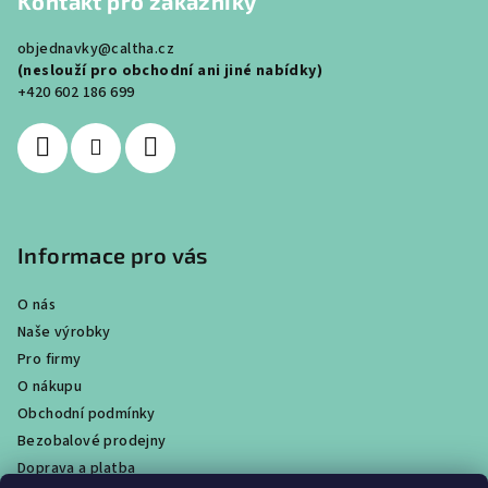
Kontakt pro zákazníky
p
a
objednavky@caltha.cz
t
(neslouží pro obchodní ani jiné nabídky)
í
+420 602 186 699
Informace pro vás
O nás
Naše výrobky
Pro firmy
O nákupu
Obchodní podmínky
Bezobalové prodejny
Doprava a platba