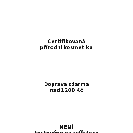
l
á
d
a
c
í
Certifikovaná
p
přírodní kosmetika
r
v
k
y
v
Doprava zdarma
ý
nad 1200 Kč
p
i
s
u
NENÍ
testováno na zvířatech