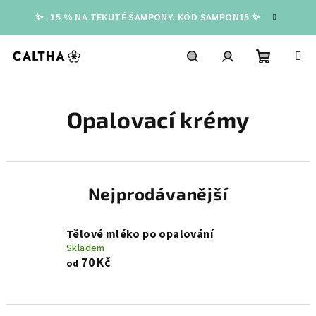
Přejít
✨ -15 % NA TEKUTÉ ŠAMPONY. KÓD SAMPON15 ✨
na
obsah
Nákupní
Hledat
Přihlášení
Opalovací krémy
košík
Nejprodávanější
Tělové mléko po opalování
Skladem
70 Kč
od