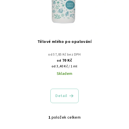
d
u
k
t
ů
Tělové mléko po opalování
od 57,85 Kč bez DPH
70 Kč
od
Měrná
od 3,40 Kč / 1 ml
cena:
Skladem
Detail
1
položek celkem
O
v