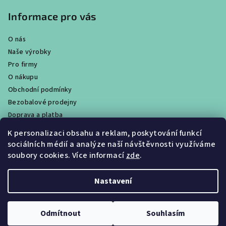
Informace pro vás
O nás
Naše výrobky
Pro firmy
O nákupu
Obchodní podmínky
Bezobalové prodejny
Doprava a platba
Ochrana osobních údajů / GDPR
K personalizaci obsahu a reklam, poskytování funkcí
Věrnostní program
sociálních médií a analýze naší návštěvnosti využíváme
Obchody
soubory cookies. Více informací
zde
.
Velkoobchodní prodej
Nastavení
Copyright 2026
CALTHA přírodní kosmetika
. Všechna práva
vyhrazena.
Upravit nastavení cookies
Odmítnout
Souhlasím
Vytvořil Shoptet