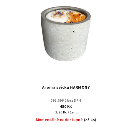
Aroma svíčka HARMONY
396,69 Kč bez DPH
480 Kč
Měrná
3,20 Kč / 1 ml
cena:
Momentálně nedostupné
(>5 ks)