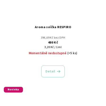
Aroma svíčka RESPIRO
396,69 Kč bez DPH
480 Kč
Měrná
3,20 Kč / 1 ml
cena:
Momentálně nedostupné
(>5 ks)
Detail
Novinka