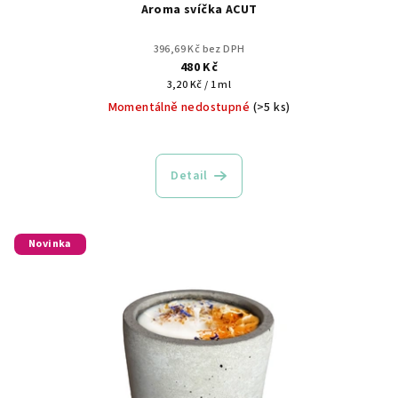
Aroma svíčka ACUT
396,69 Kč bez DPH
480 Kč
Měrná
3,20 Kč / 1 ml
cena:
Momentálně nedostupné
(>5 ks)
Detail
Novinka