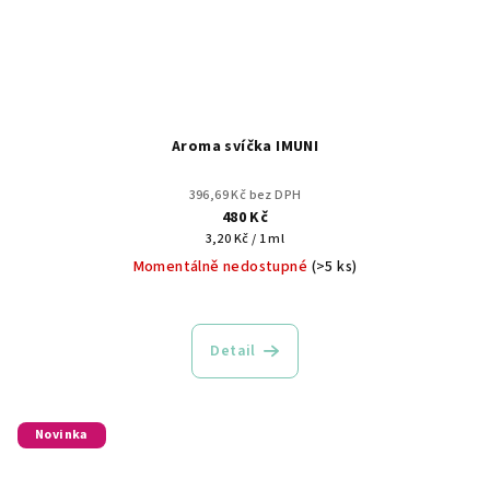
Aroma svíčka IMUNI
396,69 Kč bez DPH
480 Kč
Měrná
3,20 Kč / 1 ml
cena:
Momentálně nedostupné
(>5 ks)
Detail
Novinka