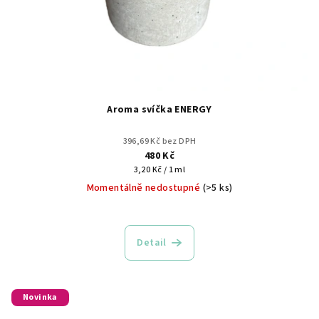
Aroma svíčka ENERGY
396,69 Kč bez DPH
480 Kč
Měrná
3,20 Kč / 1 ml
cena:
Momentálně nedostupné
(>5 ks)
Detail
Novinka