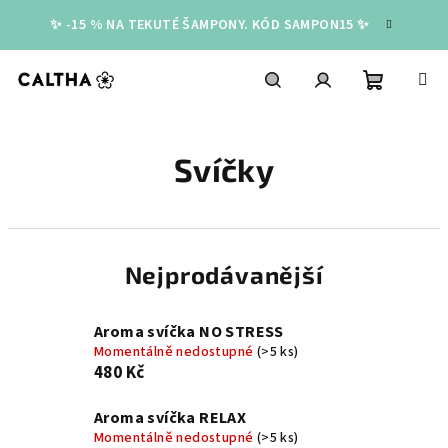
Přejít
✨ -15 % NA TEKUTÉ ŠAMPONY. KÓD SAMPON15 ✨
na
obsah
Nákupní
Hledat
Přihlášení
Svíčky
košík
Nejprodávanější
Aroma svíčka NO STRESS
Momentálně nedostupné
(>5 ks)
480 Kč
Aroma svíčka RELAX
Momentálně nedostupné
(>5 ks)