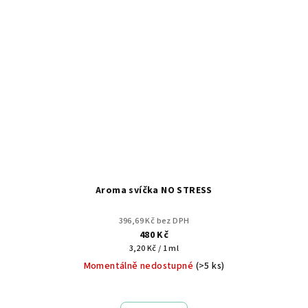
Aroma svíčka NO STRESS
396,69 Kč bez DPH
480 Kč
Měrná
3,20 Kč / 1 ml
cena:
Momentálně nedostupné
(>5 ks)