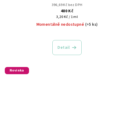
396,69 Kč bez DPH
480 Kč
Měrná
3,20 Kč / 1 ml
cena:
Momentálně nedostupné
(>5 ks)
Detail
Novinka