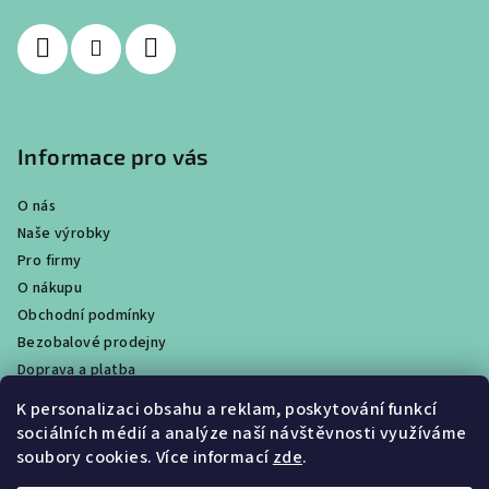
Informace pro vás
O nás
Naše výrobky
Pro firmy
O nákupu
Obchodní podmínky
Bezobalové prodejny
Doprava a platba
Ochrana osobních údajů / GDPR
K personalizaci obsahu a reklam, poskytování funkcí
Věrnostní program
sociálních médií a analýze naší návštěvnosti využíváme
Obchody
soubory cookies. Více informací
zde
.
Velkoobchodní prodej