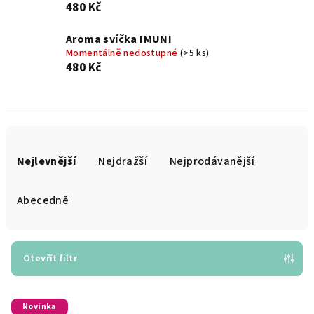
480 Kč
Aroma svíčka IMUNI
Momentálně nedostupné
(>5 ks)
480 Kč
Ř
a
Nejlevnější
Nejdražší
Nejprodávanější
z
e
Abecedně
n
í
p
Otevřít filtr
r
V
o
Novinka