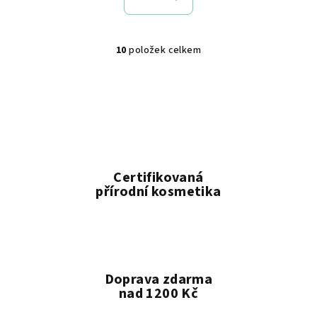
10
položek celkem
O
v
l
á
d
a
c
í
Certifikovaná
p
přírodní kosmetika
r
v
k
y
v
Doprava zdarma
ý
nad 1200 Kč
p