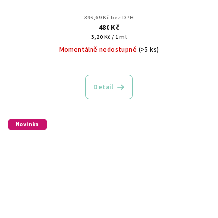
396,69 Kč bez DPH
480 Kč
Měrná
3,20 Kč / 1 ml
cena:
Momentálně nedostupné
(>5 ks)
Detail
Novinka