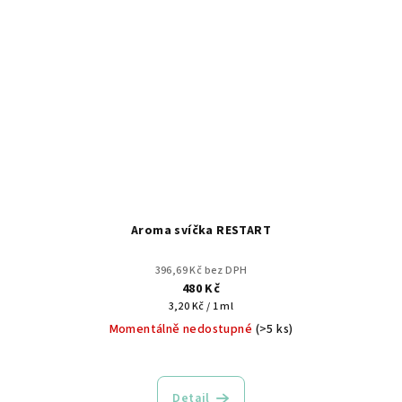
Aroma svíčka RESTART
396,69 Kč bez DPH
480 Kč
Měrná
3,20 Kč / 1 ml
cena:
Momentálně nedostupné
(>5 ks)
Detail