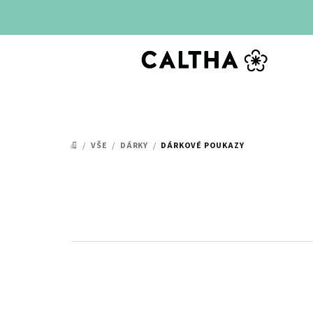
Přejít
na
obsah
/
VŠE
/
DÁRKY
/
DÁRKOVÉ POUKAZY
DOMŮ