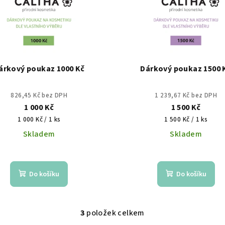
árkový poukaz 1000 Kč
Dárkový poukaz 1500 
826,45 Kč bez DPH
1 239,67 Kč bez DPH
1 000 Kč
1 500 Kč
Měrná
Měrná
1 000 Kč / 1 ks
1 500 Kč / 1 ks
cena:
cena:
Skladem
Skladem
Do košíku
Do košíku
3
položek celkem
O