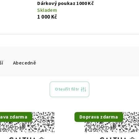
Dárkový poukaz 1000 Kč
Skladem
1 000 Kč
ší
Abecedně
Otevřít filtr
ava zdarma
Doprava zdarma