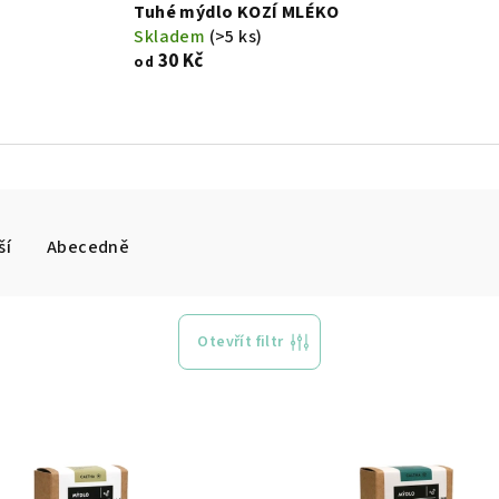
Tuhé mýdlo KOZÍ MLÉKO
Skladem
(>5 ks)
30 Kč
od
ší
Abecedně
Otevřít filtr