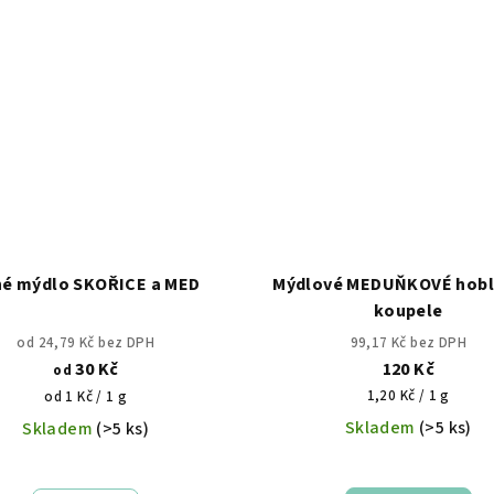
é mýdlo SKOŘICE a MED
Mýdlové MEDUŇKOVÉ hobl
koupele
od 24,79 Kč bez DPH
99,17 Kč bez DPH
30 Kč
120 Kč
od
Měrná
Měrná
1,20 Kč / 1 g
od 1 Kč / 1 g
cena:
cena:
Skladem
(>5 ks)
Skladem
(>5 ks)