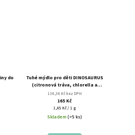
iny do
Tuhé mýdlo pro děti DINOSAURUS
(citronová tráva, chlorella a
spirulina)
136,36 Kč bez DPH
165 Kč
Měrná
1,65 Kč / 1 g
cena:
Skladem
(>5 ks)