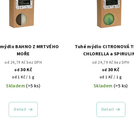
 mýdlo BAHNO Z MRTVÉHO
Tuhé mýdlo CITRONOVÁ T
MOŘE
CHLORELLA a SPIRULI
od 24,79 Kč bez DPH
od 24,79 Kč bez DPH
30 Kč
30 Kč
od
od
Měrná
Měrná
od 1 Kč / 1 g
od 1 Kč / 1 g
cena:
cena:
Skladem
(>5 ks)
Skladem
(>5 ks)
Detail
Detail