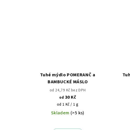
Tuhé mýdlo POMERANČ a
Tuh
BAMBUCKÉ MÁSLO
od 24,79 Kč bez DPH
30 Kč
od
Měrná
od 1 Kč / 1 g
cena:
Skladem
(>5 ks)