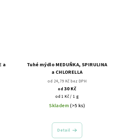
E a
Tuhé mýdlo MEDUŇKA, SPIRULINA
a CHLORELLA
od 24,79 Kč bez DPH
30 Kč
od
Měrná
od 1 Kč / 1 g
cena:
Skladem
(>5 ks)
Detail