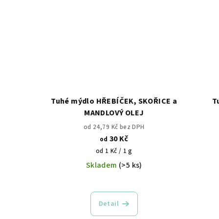
Tuhé mýdlo HŘEBÍČEK, SKOŘICE a
T
MANDLOVÝ OLEJ
od 24,79 Kč bez DPH
30 Kč
od
Měrná
od 1 Kč / 1 g
cena:
Skladem
(>5 ks)
Detail