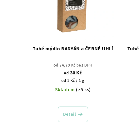
p
r
i
o
s
d
p
u
r
Tuhé mýdlo BADYÁN a ČERNÉ UHLÍ
Tuhé
k
o
t
od 24,79 Kč bez DPH
d
30 Kč
ů
od
Měrná
od 1 Kč / 1 g
u
cena:
Skladem
(>5 ks)
k
t
Detail
ů