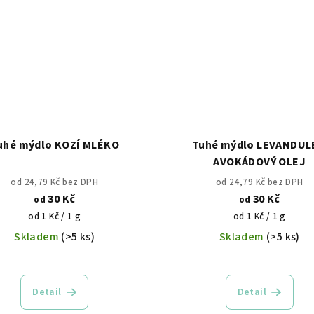
uhé mýdlo KOZÍ MLÉKO
Tuhé mýdlo LEVANDUL
AVOKÁDOVÝ OLEJ
od 24,79 Kč bez DPH
od 24,79 Kč bez DPH
30 Kč
30 Kč
od
od
Měrná
Měrná
od 1 Kč / 1 g
od 1 Kč / 1 g
cena:
cena:
Skladem
(>5 ks)
Skladem
(>5 ks)
Detail
Detail