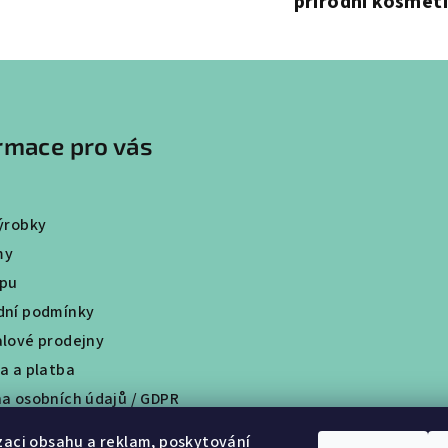
přírodní kosmet
v
k
y
v
ý
rmace pro vás
p
i
s
ýrobky
u
my
upu
ní podmínky
lové prodejny
a a platba
a osobních údajů / GDPR
tní program
zaci obsahu a reklam, poskytování