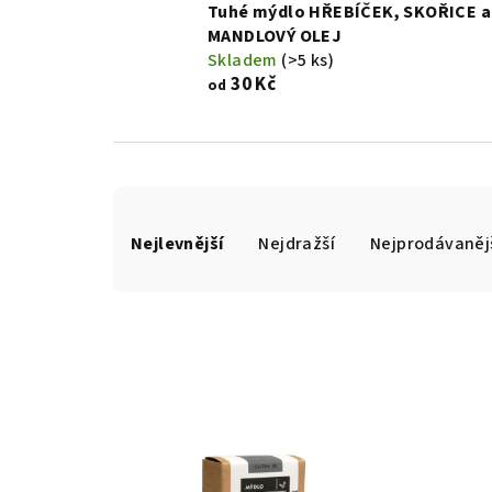
Tuhé mýdlo HŘEBÍČEK, SKOŘICE a
MANDLOVÝ OLEJ
Skladem
(>5 ks)
30 Kč
od
Ř
Nejlevnější
Nejdražší
Nejprodávaněj
a
z
e
n
V
í
ý
p