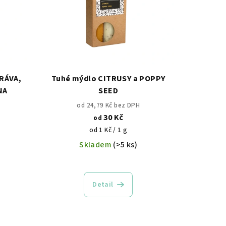
RÁVA,
Tuhé mýdlo CITRUSY a POPPY
NA
SEED
od 24,79 Kč bez DPH
30 Kč
od
Měrná
od 1 Kč / 1 g
cena:
Skladem
(>5 ks)
Detail