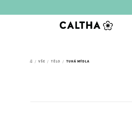
Přejít
na
obsah
/
VŠE
/
TĚLO
/
TUHÁ MÝDLA
DOMŮ