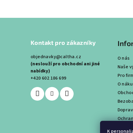
Z
á
Kontakt pro zákazníky
Info
p
a
objednavky@caltha.cz
O nás
(neslouží pro obchodní ani jiné
t
Naše v
nabídky)
Pro fir
í
+420 602 186 699
O nák
Obchod
Bezoba
Doprav
Ochran
Věrnos
K personali