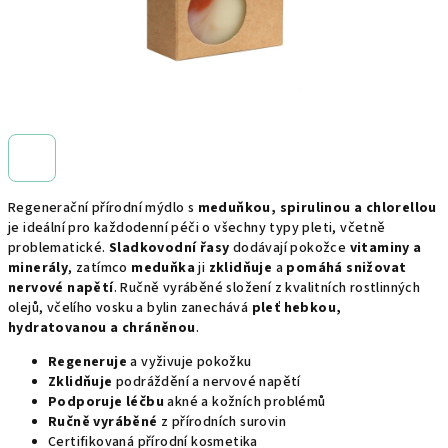
Regenerační přírodní mýdlo s
meduňkou, spirulinou a chlorellou
je ideální pro každodenní péči o všechny typy pleti, včetně
problematické.
Sladkovodní řasy
dodávají pokožce
vitaminy a
minerály
, zatímco
meduňka
ji
zklidňuje
a
pomáhá snižovat
nervové napětí
. Ručně vyráběné složení z kvalitních rostlinných
olejů, včelího vosku a bylin zanechává
pleť hebkou,
hydratovanou a chráněnou
.
Regeneruje
a vyživuje pokožku
Zklidňuje
podráždění a nervové napětí
Podporuje léčbu
akné a kožních problémů
Ručně vyráběné
z přírodních surovin
Certifikovaná přírodní kosmetika