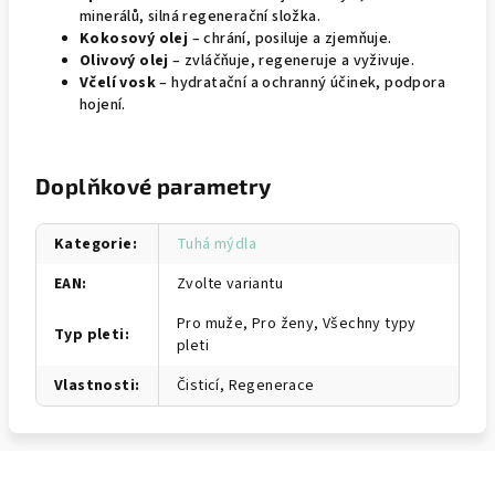
minerálů, silná regenerační složka.
Kokosový olej
– chrání, posiluje a zjemňuje.
Olivový olej
– zvláčňuje, regeneruje a vyživuje.
Včelí vosk
– hydratační a ochranný účinek, podpora
hojení.
Doplňkové parametry
Kategorie
:
Tuhá mýdla
EAN
:
Zvolte variantu
Pro muže, Pro ženy, Všechny typy
Typ pleti
:
pleti
Vlastnosti
:
Čisticí, Regenerace