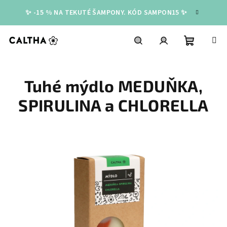
Přejít
✨ -15 % NA TEKUTÉ ŠAMPONY. KÓD SAMPON15 ✨
na
obsah
Nákupní
Hledat
Přihlášení
Tuhé mýdlo MEDUŇKA,
košík
SPIRULINA a CHLORELLA