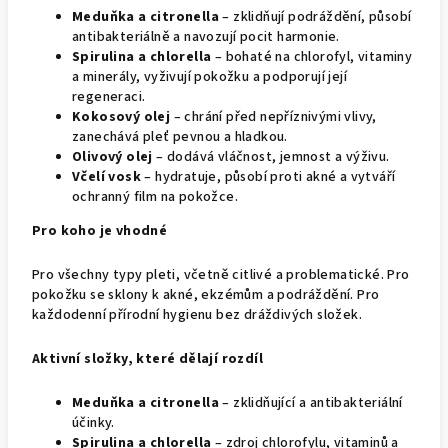
Meduňka a citronella
– zklidňují podráždění, působí
antibakteriálně a navozují pocit harmonie.
Spirulina a chlorella
– bohaté na chlorofyl, vitaminy
a minerály, vyživují pokožku a podporují její
regeneraci.
Kokosový olej
– chrání před nepříznivými vlivy,
zanechává pleť pevnou a hladkou.
Olivový olej
– dodává vláčnost, jemnost a výživu.
Včelí vosk
– hydratuje, působí proti akné a vytváří
ochranný film na pokožce.
Pro koho je vhodné
Pro všechny typy pleti, včetně citlivé a problematické. Pro
pokožku se sklony k akné, ekzémům a podráždění. Pro
každodenní přírodní hygienu bez dráždivých složek.
Aktivní složky, které dělají rozdíl
Meduňka a citronella
– zklidňující a antibakteriální
účinky.
Spirulina a chlorella
– zdroj chlorofylu, vitaminů a