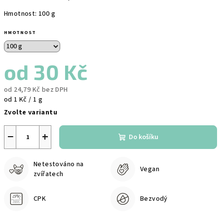
Hmotnost: 100 g
HMOTNOST
od
30 Kč
od
24,79 Kč
bez DPH
Měrná
od 1 Kč / 1 g
cena:
Zvolte variantu
−
+
Do košíku
Netestováno na
Vegan
zvířatech
CPK
Bezvodý