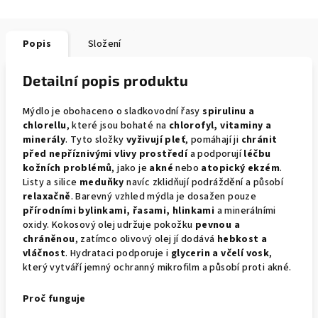
Popis
Složení
Detailní popis produktu
Mýdlo je obohaceno o sladkovodní řasy
spirulinu a
chlorellu
, které jsou bohaté na
chlorofyl, vitaminy a
minerály
. Tyto složky
vyživují pleť
, pomáhají ji
chránit
před nepříznivými vlivy prostředí
a podporují
léčbu
kožních problémů
, jako je
akné
nebo
atopický ekzém
.
Listy a silice
meduňky
navíc zklidňují podráždění a působí
relaxačně
. Barevný vzhled mýdla je dosažen pouze
přírodními bylinkami, řasami, hlinkami
a minerálními
oxidy. Kokosový olej udržuje pokožku
pevnou a
chráněnou
, zatímco olivový olej jí dodává
hebkost a
vláčnost
. Hydrataci podporuje i
glycerin a včelí vosk
,
který vytváří jemný ochranný mikrofilm a působí proti akné.
Proč funguje