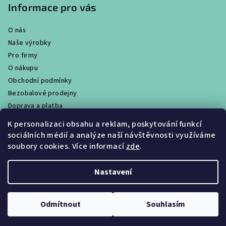
Informace pro vás
O nás
Naše výrobky
Pro firmy
O nákupu
Obchodní podmínky
Bezobalové prodejny
Doprava a platba
Ochrana osobních údajů / GDPR
K personalizaci obsahu a reklam, poskytování funkcí
Věrnostní program
sociálních médií a analýze naší návštěvnosti využíváme
Obchody
soubory cookies. Více informací
zde
.
Velkoobchodní prodej
Nastavení
Copyright 2026
CALTHA přírodní kosmetika
. Všechna práva
vyhrazena.
Upravit nastavení cookies
Odmítnout
Souhlasím
Vytvořil Shoptet