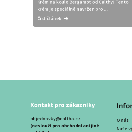
Krém na koule Bergamot od Calthy! Tento
krém je speciálně navržen pro ...
Číst článek
Z
á
Kontakt pro zákazníky
Info
p
a
objednavky@caltha.cz
O nás
(neslouží pro obchodní ani jiné
t
Naše v