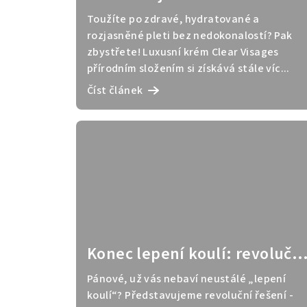
Visage: 90% úspěšnost u
Toužíte po zdravé, hydratované a
našich zákaznic
rozjasněné pleti bez nedokonalostí? Pak
zbystřete! Luxusní krém Clear Visages
přírodním složením si získává stále víc...
Číst článek
Konec lepení koulí: revoluční
krém na koule Bergamot
Pánové, už vás nebaví neustálé „lepení
koulí“? Představujeme revoluční řešení -