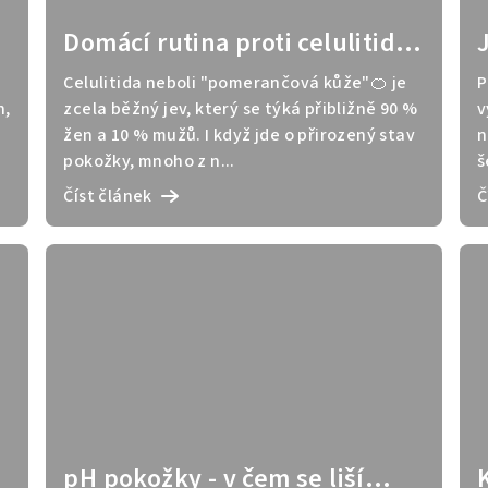
Domácí rutina proti celulitidě:
Kombinace masáže a přírodní
Celulitida neboli "pomerančová kůže"🍊 je
P
kosmetiky
h,
zcela běžný jev, který se týká přibližně 90 %
v
žen a 10 % mužů. I když jde o přirozený stav
n
pokožky, mnoho z n...
š
Číst článek
Č
pH pokožky - v čem se liší