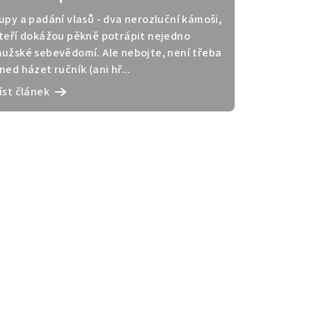
vlasům? Řešení se jmenuje
upy a padání vlasů - dva nerozluční kámoši,
Malachit
teří dokážou pěkně potrápit nejedno
užské sebevědomí. Ale nebojte, není třeba
ned házet ručník (ani hř...
íst článek