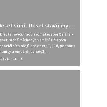
Deset vůní. Deset stavů mysli
– kterou si vyberete dnes?
bjevte novou řadu aromaterapie Caltha –
eset ručně míchaných směsí z čistých
senciálních olejů pro energii, klid, podporu
munity a emoční rovnováh...
íst článek