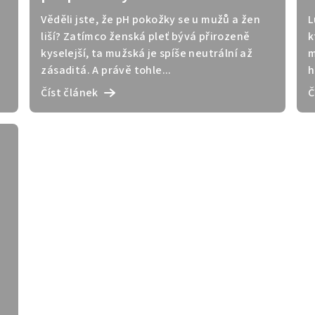
muži a ženy
Věděli jste, že pH pokožky se u mužů a žen
L
liší? Zatímco ženská pleť bývá přirozeně
k
kyselejší, ta mužská je spíše neutrální až
m
zásaditá. A právě tohle...
h
Číst článek
Č