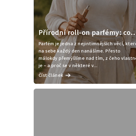
i
s
č
Přírodní roll-on parfémy: co
l
se skrývá v lahvičce a jak si
Parfém je jedna z nejintimnějších věcí, kter
á
vybrat tu svou
na sebe každý den nanášíme. Přesto
málokdy přemýšlíme nad tím, z čeho vlastn
n
je – a proč se v některé v...
k
Číst článek
ů