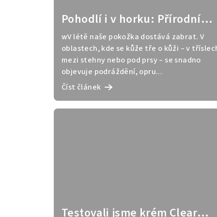
Pohodlí i v horku: Přírodní
péče o intimní partie v létě
wV létě naše pokožka dostává zabrat. V
oblastech, kde se kůže tře o kůži – v tříslec
mezi stehny nebo pod prsy – se snadno
objevuje podráždění, opru...
Číst článek
Testovali jsme krém Clear