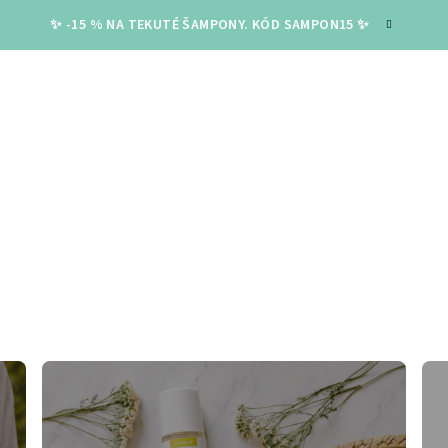
✨ -15 % NA TEKUTÉ ŠAMPONY. KÓD SAMPON15 ✨