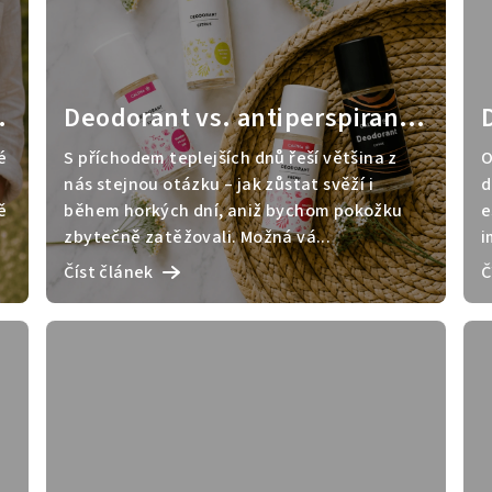
Deodorant vs. antiperspirant:
Jaký je rozdíl a co je lepší v
é
S příchodem teplejších dnů řeší většina z
O
létě?
nás stejnou otázku – jak zůstat svěží i
d
ě
během horkých dní, aniž bychom pokožku
e
zbytečně zatěžovali. Možná vá...
i
Číst článek
Č