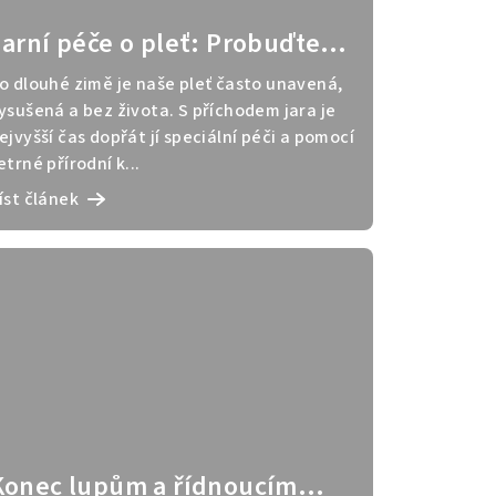
Jarní péče o pleť: Probuďte
svou pokožku po zimě
o dlouhé zimě je naše pleť často unavená,
ysušená a bez života. S příchodem jara je
ejvyšší čas dopřát jí speciální péči a pomocí
etrné přírodní k...
íst článek
Konec lupům a řídnoucím