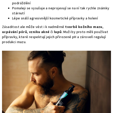
podráždění
Pomaleji se vysušuje a neprojevují se na ní tak rychle známky
stárnutí
Lépe snáší agresivnější kosmetické přípravky a holení
Zásaditost ale může vést i k nadměrné
tvorbě kožního mazu
,
ucpávání pórů
,
vzniku akné
či
lupů
. Muži by proto měli používat
přípravky, které respektují jejich přirozené pH a zároveň regulují
produkci mazu.