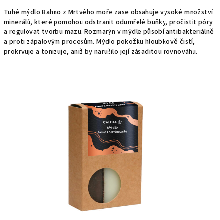
Tuhé mýdlo Bahno z Mrtvého moře zase obsahuje vysoké množství
minerálů, které pomohou odstranit odumřelé buňky, pročistit póry
a regulovat tvorbu mazu. Rozmarýn v mýdle působí antibakteriálně
a proti zápalovým procesům. Mýdlo pokožku hloubkově čistí,
prokrvuje a tonizuje, aniž by narušilo její zásaditou rovnováhu.