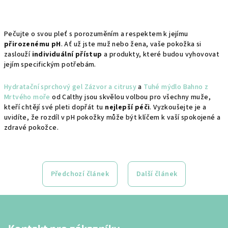
Pečujte o svou pleť s porozuměním a respektem k jejímu
přirozenému pH
. Ať už jste muž nebo žena, vaše pokožka si
zaslouží
individuální přístup
a produkty, které budou vyhovovat
jejím specifickým potřebám.
Hydratační sprchový gel Zázvor a citrusy
a
Tuhé mýdlo Bahno z
Mrtvého moře
od Calthy jsou skvělou volbou pro všechny muže,
kteří chtějí své pleti dopřát tu
nejlepší péči
. Vyzkoušejte je a
uvidíte, že rozdíl v pH pokožky může být klíčem k vaší spokojené a
zdravé pokožce.
Předchozí článek
Další článek
Z
á