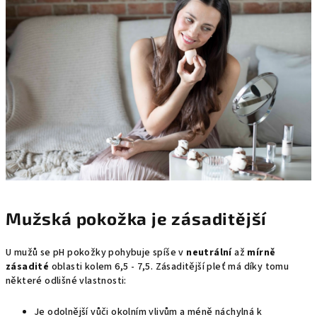
Mužská pokožka je zásaditější
U mužů se pH pokožky pohybuje spíše v
neutrální
až
mírně
zásadité
oblasti kolem 6,5 - 7,5. Zásaditější pleť má díky tomu
některé odlišné vlastnosti:
Je odolnější vůči okolním vlivům a méně náchylná k