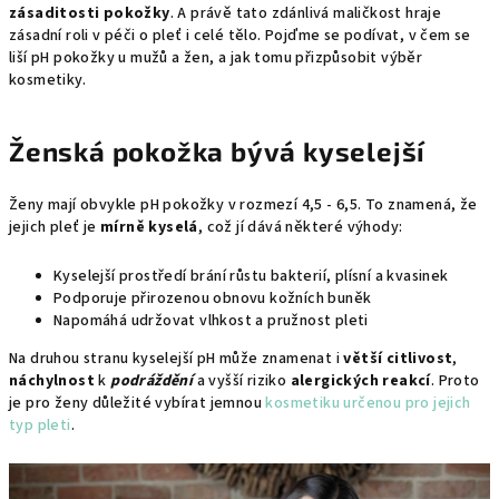
zásaditosti pokožky
. A právě tato zdánlivá maličkost hraje
zásadní roli v péči o pleť i celé tělo. Pojďme se podívat, v čem se
liší pH pokožky u mužů a žen, a jak tomu přizpůsobit výběr
kosmetiky.
Ženská pokožka bývá kyselejší
Ženy mají obvykle pH pokožky v rozmezí 4,5 - 6,5. To znamená, že
jejich pleť je
mírně kyselá
, což jí dává některé výhody:
Kyselejší prostředí brání růstu bakterií, plísní a kvasinek
Podporuje přirozenou obnovu kožních buněk
Napomáhá udržovat vlhkost a pružnost pleti
Na druhou stranu kyselejší pH může znamenat i
větší citlivost
,
náchylnost
k
podráždění
a vyšší riziko
alergických reakcí
. Proto
je pro ženy důležité vybírat jemnou
kosmetiku určenou pro jejich
typ pleti
.