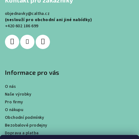
Kontakt pro zákazníky
p
a
objednavky@caltha.cz
t
(neslouží pro obchodní ani jiné nabídky)
í
+420 602 186 699
Informace pro vás
O nás
Naše výrobky
Pro firmy
O nákupu
Obchodní podmínky
Bezobalové prodejny
Doprava a platba