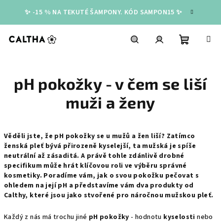
Přejít
✨ -15 % NA TEKUTÉ ŠAMPONY. KÓD SAMPON15 ✨
na
obsah
Nákupní
Hledat
Přihlášení
pH pokožky - v čem se liší
košík
muži a ženy
Věděli jste, že pH pokožky se u mužů a žen liší? Zatímco
ženská pleť bývá přirozeně kyselejší, ta mužská je spíše
neutrální až zásaditá. A právě tohle zdánlivě drobné
specifikum může hrát klíčovou roli ve výběru správné
kosmetiky. Poradíme vám, jak o svou pokožku pečovat s
ohledem na její pH a představíme vám dva produkty od
Calthy, které jsou jako stvořené pro náročnou mužskou pleť.
Každý z nás má trochu jiné
pH pokožky
- hodnotu
kyselosti
nebo