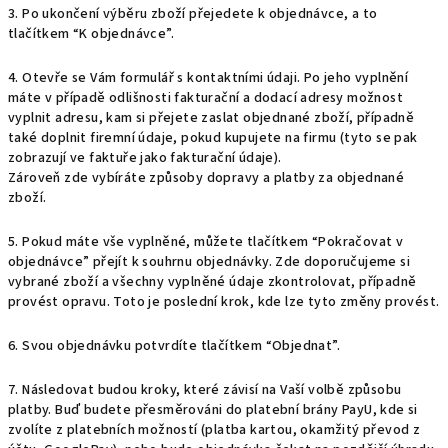
3. Po ukončení výběru zboží přejedete k objednávce, a to
tlačítkem “K objednávce”.
4. Otevře se Vám formulář s kontaktními údaji. Po jeho vyplnění
máte v případě odlišnosti fakturační a dodací adresy možnost
vyplnit adresu, kam si přejete zaslat objednané zboží, případně
také doplnit firemní údaje, pokud kupujete na firmu (tyto se pak
zobrazují ve faktuře jako fakturační údaje).
Zároveň zde vybíráte způsoby dopravy a platby za objednané
zboží.
5. Pokud máte vše vyplněné, můžete tlačítkem “Pokračovat v
objednávce” přejít k souhrnu objednávky. Zde doporučujeme si
vybrané zboží a všechny vyplněné údaje zkontrolovat, případně
provést opravu. Toto je poslední krok, kde lze tyto změny provést.
6. Svou objednávku potvrdíte tlačítkem “Objednat”.
7. Následovat budou kroky, které závisí na Vaší volbě způsobu
platby. Buď budete přesměrováni do platební brány PayU, kde si
zvolíte z platebních možností (platba kartou, okamžitý převod z