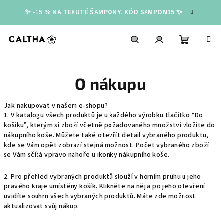
Přejít
✨ -15 % NA TEKUTÉ ŠAMPONY. KÓD SAMPON15 ✨
na
obsah
Nákupní
Hledat
Přihlášení
O nákupu
košík
Jak nakupovat v našem e-shopu?
1. V katalogu všech produktů je u každého výrobku tlačítko “Do
košíku”, kterým si zboží včetně požadovaného množství vložíte do
nákupního koše. Můžete také otevřít detail vybraného produktu,
kde se Vám opět zobrazí stejná možnost. Počet vybraného zboží
se Vám sčítá vpravo nahoře u ikonky nákupního koše.
2. Pro přehled vybraných produktů slouží v horním pruhu u jeho
pravého kraje umístěný košík. Klikněte na něj a po jeho otevření
uvidíte souhrn všech vybraných produktů. Máte zde možnost
aktualizovat svůj nákup.