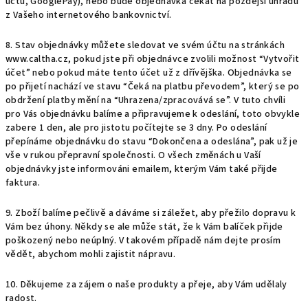
účtu, GooglePay), nebo bude objednávka čekat na pozdější úhradu
z Vašeho internetového bankovnictví.
8. Stav objednávky můžete sledovat ve svém účtu na stránkách
www.caltha.cz, pokud jste při objednávce zvolili možnost “Vytvořit
účet” nebo pokud máte tento účet už z dřívějška. Objednávka se
po přijetí nachází ve stavu “Čeká na platbu převodem”, který se po
obdržení platby mění na “Uhrazena/zpracovává se”. V tuto chvíli
pro Vás objednávku balíme a připravujeme k odeslání, toto obvykle
zabere 1 den, ale pro jistotu počítejte se 3 dny. Po odeslání
přepínáme objednávku do stavu “Dokončena a odeslána”, pak už je
vše v rukou přepravní společnosti. O všech změnách u Vaší
objednávky jste informováni emailem, kterým Vám také přijde
faktura.
9. Zboží balíme pečlivě a dáváme si záležet, aby přežilo dopravu k
Vám bez úhony. Někdy se ale může stát, že k Vám balíček přijde
poškozený nebo neúplný. V takovém případě nám dejte prosím
vědět, abychom mohli zajistit nápravu.
10. Děkujeme za zájem o naše produkty a přeje, aby Vám udělaly
radost.