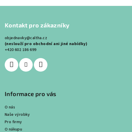
Z
á
Kontakt pro zákazníky
p
a
objednavky@caltha.cz
t
(neslouží pro obchodní ani jiné nabídky)
í
+420 602 186 699
Informace pro vás
O nás
Naše výrobky
Pro firmy
O nákupu