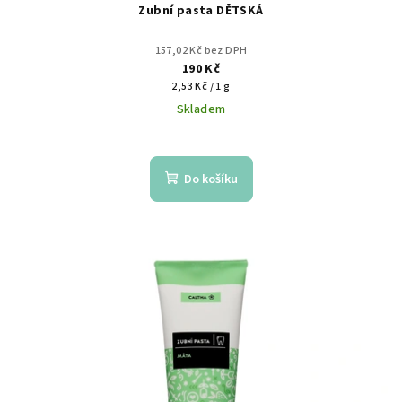
Zubní pasta DĚTSKÁ
157,02 Kč bez DPH
190 Kč
Měrná
2,53 Kč / 1 g
cena:
Skladem
Do košíku