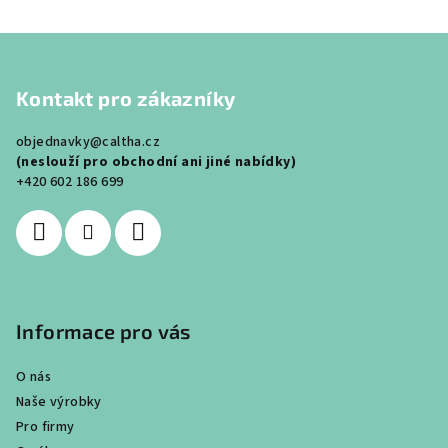
Z
á
Kontakt pro zákazníky
p
a
objednavky@caltha.cz
t
(neslouží pro obchodní ani jiné nabídky)
í
+420 602 186 699
Informace pro vás
O nás
Naše výrobky
Pro firmy