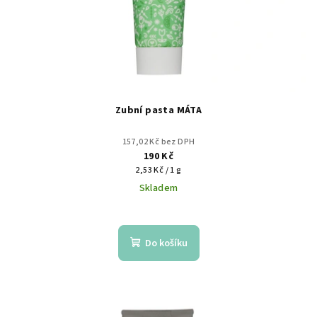
Zubní pasta MÁTA
157,02 Kč bez DPH
190 Kč
Měrná
2,53 Kč / 1 g
cena:
Skladem
Do košíku