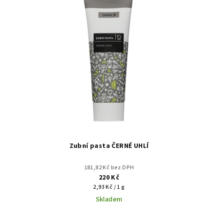
Zubní pasta ČERNÉ UHLÍ
181,82 Kč bez DPH
220 Kč
Měrná
2,93 Kč / 1 g
cena:
Skladem