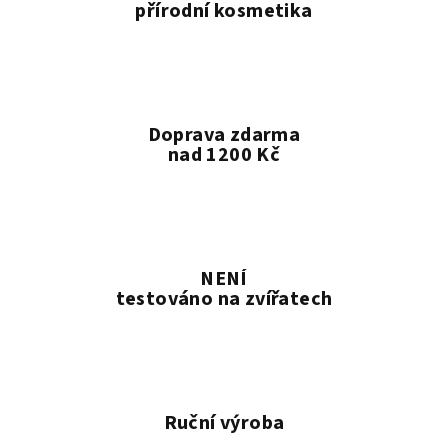
p
přírodní kosmetika
r
v
k
y
v
Doprava zdarma
ý
nad 1200 Kč
p
i
s
u
NENÍ
testováno na zvířatech
Ruční výroba