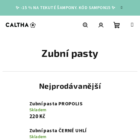
Přejít
✨ -15 % NA TEKUTÉ ŠAMPONY. KÓD SAMPON15 ✨
na
obsah
Nákupní
Hledat
Přihlášení
Zubní pasty
košík
Nejprodávanější
Zubní pasta PROPOLIS
Skladem
220 Kč
Zubní pasta ČERNÉ UHLÍ
Skladem