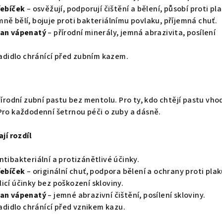
řebíček
– osvěžují, podporují čištění a bělení, působí proti pl
mně bělí, bojuje proti bakteriálnímu povlaku, příjemná chuť.
tan vápenatý
– přírodní minerály, jemná abrazivita, posílení
ladidlo chránící před zubním kazem.
přírodní zubní pastu bez mentolu. Pro ty, kdo chtějí pastu vh
Pro každodenní šetrnou péči o zuby a dásně.
ají rozdíl
ntibakteriální a protizánětlivé účinky.
řebíček
– originální chuť, podpora bělení a ochrany proti plak
licí účinky bez poškození skloviny.
tan vápenatý
– jemné abrazivní čištění, posílení skloviny.
ladidlo chránící před vznikem kazu.