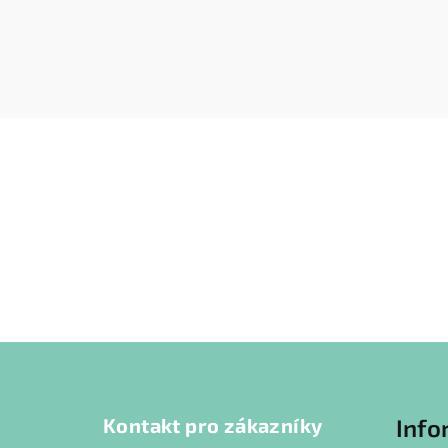
Z
á
Kontakt pro zákazníky
Info
p