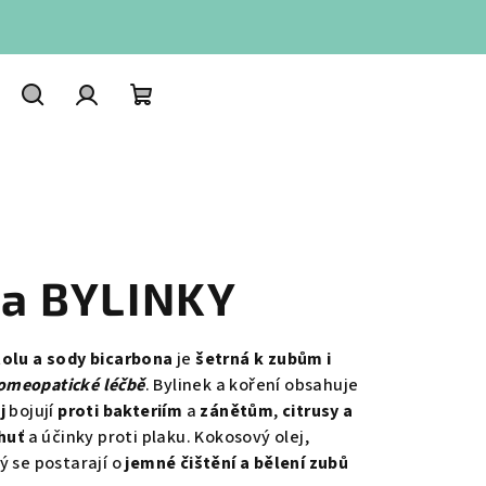
Hledat
Přihlášení
Nákupní
košík
ta BYLINKY
tolu
a sody bicarbona
je
šetrná k zubům i
omeopatické léčbě
. Bylinek a koření obsahuje
j
bojují
proti bakteriím
a
zánětům
,
citrusy a
huť
a účinky proti plaku. Kokosový olej,
ý se postarají o
jemné čištění a bělení zubů