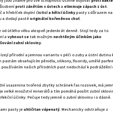
iny jsou známé pro své schopnosti účinně bojovat
proti bakte
působení
proti zánětům v ústech
a
eliminuje zápach z úst
.
č a hřebíček doplní č
isticí a bělicí účinky
pasty s důrazem na
u a dodají pastě
originální kořeněnou chuť
.
 od útlého věku alespoň jedenkrát denně. Stojí tedy za to
ní a
vyhnout se
tak možným
nechtěným účinkům jako
ušování zubní skloviny
.
zejí přírodní a jemnou variantu v péči o zuby a ústní dutinu 
pastám obsahujícím pěnidla, silikony, fluoridy, umělé parf
 používáním našich přírodních past nedochází k podráždění 
ůdní usazenina tvořená zbytky schránek řas rozsivek, má jem
je velké množství minerálů a tím pomáhá posílit zubní sklovi
fekční účinky. Pečuje tedy jemně o zubní sklovinu i o dásně.
kami pasty je
uhličitan vápenatý
. Mechanicky odstraňuje z