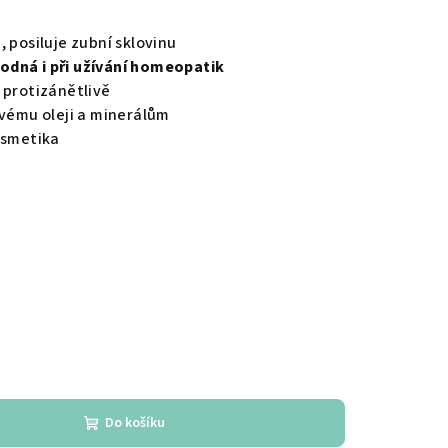
 posiluje zubní sklovinu
odná i při užívání homeopatik
 protizánětlivě
ovému oleji a minerálům
osmetika
Do košíku