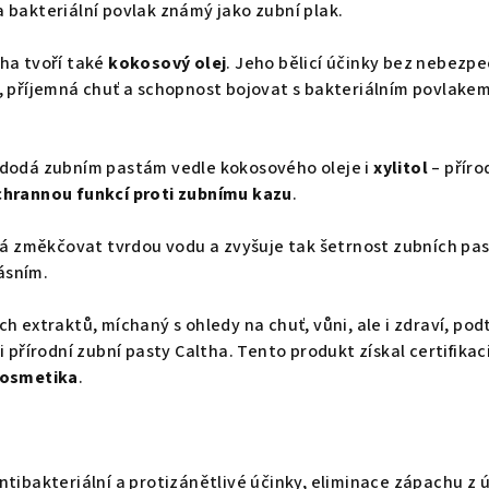
 bakteriální povlak známý jako zubní plak.
ha tvoří také
kokosový olej
. Jeho bělicí účinky bez nebezpe
, příjemná chuť a schopnost bojovat s bakteriálním povlakem
 dodá zubním pastám vedle kokosového oleje i
xylitol
– příro
hrannou funkcí proti zubnímu kazu
.
 změkčovat tvrdou vodu a zvyšuje tak šetrnost zubních pa
ásním.
h extraktů, míchaný s ohledy na chuť, vůni, ale i zdraví, po
i přírodní zubní pasty Caltha. Tento produkt získal certifikac
kosmetika
.
ntibakteriální a protizánětlivé účinky, eliminace zápachu z ú