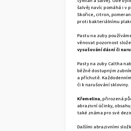
tymián a šalvěj. Obě byl
šalvěj navíc pomáhá i v 
Skořice, citron, pomeran
proti bakteriálnímu plak
Pastu na zuby používáme
věnovat pozornost slože
vysušování dásní či nar
Pasty na zuby Caltha nabí
běžně dostupným zubním 
a příchutě. Každodenním
či k narušování skloviny.
Křemelina
, přirozená p
abrazivní účinky, obsahu
také známa pro své dezin
Dalšími abrazivními slož