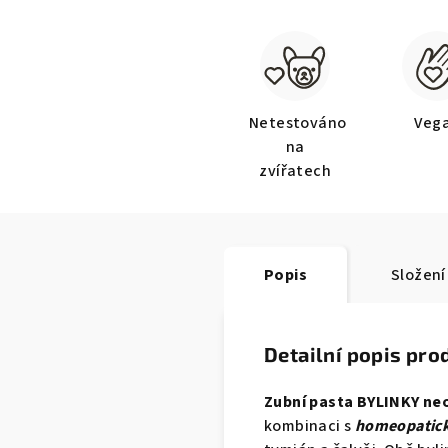
Netestováno
Veg
na
zvířatech
Popis
Složení
Detailní popis pro
Zubní pasta BYLINKY
ne
kombinaci s
homeopatick