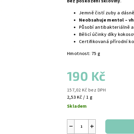
bez poškození skloviny
.
Jemně čistí zuby a dásně,
Neobsahuje mentol – vh
Působí antibakteriálně a
Bělicí účinky díky kokos
Certifikovaná přírodní k
Hmotnost: 75 g
190 Kč
157,02 Kč bez DPH
Měrná
2,53 Kč / 1 g
cena:
Skladem
−
+