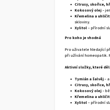
Citrusy, skořice, h
Kokosový olej
– je
Křemelina a uhliči
skloviny.
Xylitol
– přírodní s
Pro koho je vhodná
Pro uživatele hledající 
při užívání homeopatik. 
Aktivní složky, které děl
Tymián a šalvěj
– a
Citrusy, skořice, h
Kokosový olej
– bě
Křemelina a uhliči
Xylitol
– přírodní s