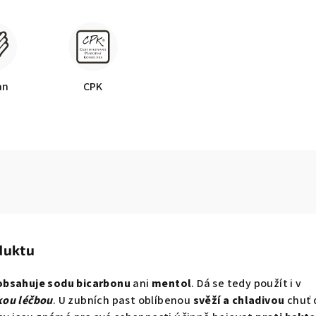
an
CPK
duktu
obsahuje sodu bicarbonu
ani
mentol
. Dá se tedy použít i v
ou léčbou
. U zubních past oblíbenou
svěží a chladivou
chuť 