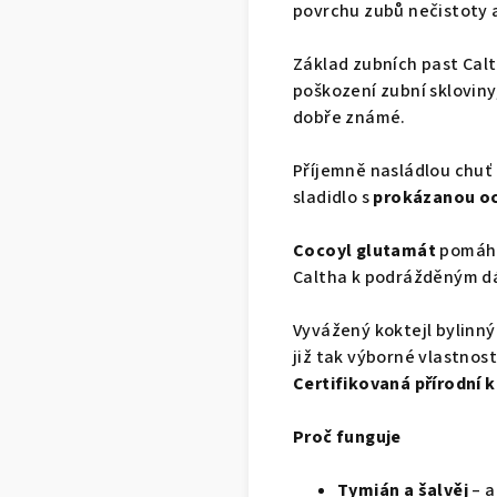
povrchu zubů nečistoty a
Základ zubních past Calt
poškození zubní skloviny
dobře známé.
Příjemně nasládlou chuť
sladidlo s
prokázanou oc
Cocoyl glutamát
pomáhá
Caltha k podrážděným d
Vyvážený koktejl bylinnýc
již tak výborné vlastnost
Certifikovaná přírodní 
Proč funguje
Tymián a šalvěj
– a