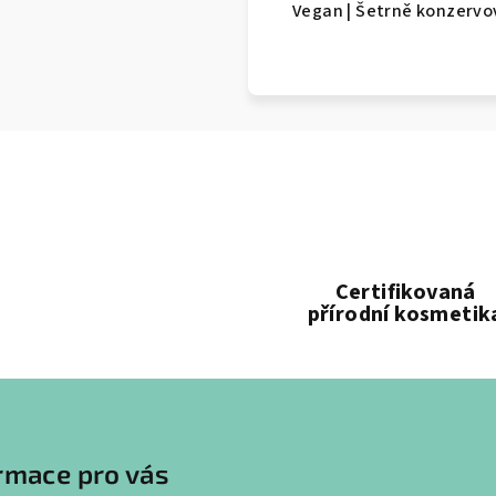
Vegan | Šetrně konzervo
Certifikovaná
přírodní kosmetik
rmace pro vás