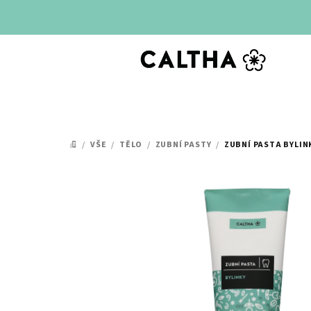
Přejít
na
obsah
/
VŠE
/
TĚLO
/
ZUBNÍ PASTY
/
ZUBNÍ PASTA BYLIN
DOMŮ