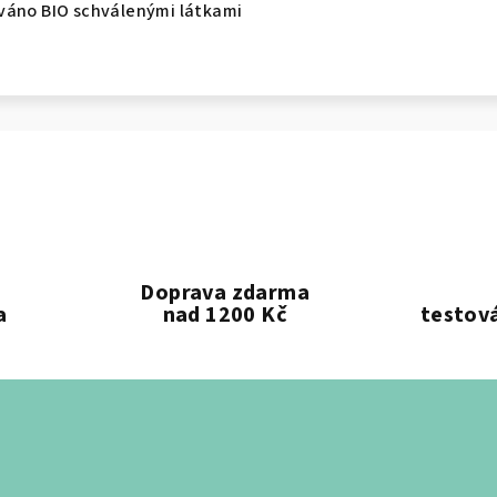
váno BIO schválenými látkami
Doprava zdarma
a
nad 1200 Kč
testová