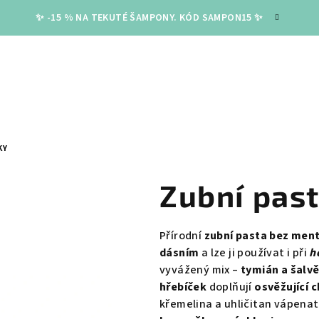
✨ -15 % NA TEKUTÉ ŠAMPONY. KÓD SAMPON15 ✨
KY
Zubní pas
Přírodní
zubní pasta bez men
dásním
a lze ji používat i při
h
vyvážený mix –
tymián a šalvě
hřebíček
doplňují
osvěžující c
křemelina a uhličitan vápenat