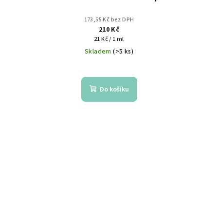
173,55 Kč bez DPH
210 Kč
Měrná
21 Kč / 1 ml
cena:
Skladem
(>5 ks)
Do košíku