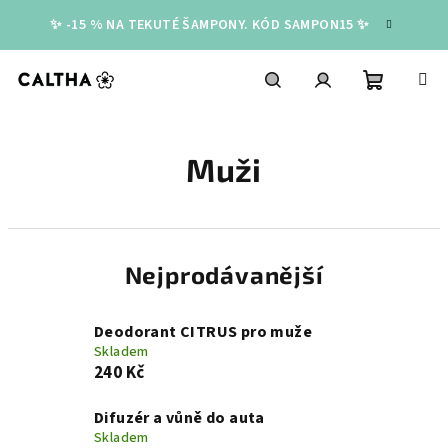
Přejít
✨ -15 % NA TEKUTÉ ŠAMPONY. KÓD SAMPON15 ✨
na
obsah
Nákupní
Hledat
Přihlášení
Muži
košík
Nejprodávanější
Deodorant CITRUS pro muže
Skladem
240 Kč
Difuzér a vůně do auta
Skladem