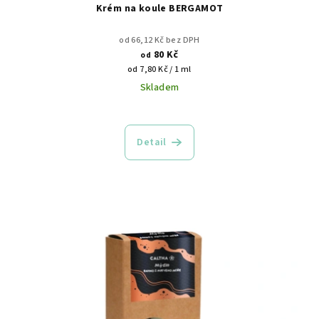
Krém na koule BERGAMOT
od 66,12 Kč bez DPH
80 Kč
od
Měrná
od 7,80 Kč / 1 ml
cena:
Skladem
Detail