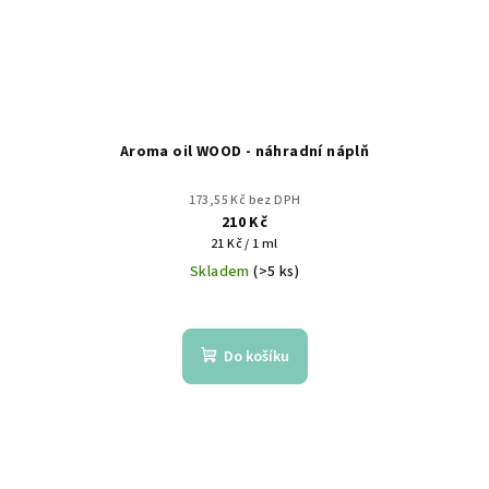
Aroma oil WOOD - náhradní náplň
173,55 Kč bez DPH
210 Kč
Měrná
21 Kč / 1 ml
cena:
Skladem
(>5 ks)
Do košíku