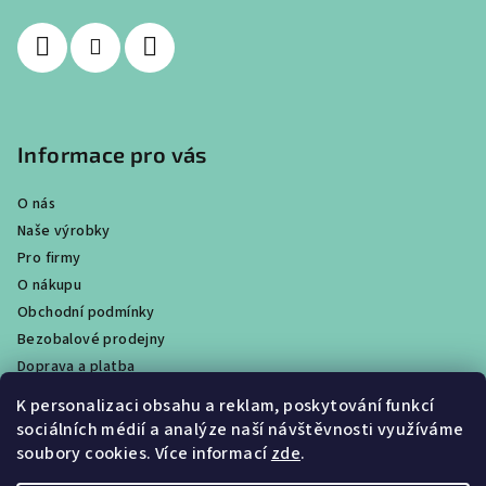
Informace pro vás
O nás
Naše výrobky
Pro firmy
O nákupu
Obchodní podmínky
Bezobalové prodejny
Doprava a platba
Ochrana osobních údajů / GDPR
K personalizaci obsahu a reklam, poskytování funkcí
Věrnostní program
sociálních médií a analýze naší návštěvnosti využíváme
Obchody
soubory cookies. Více informací
zde
.
Velkoobchodní prodej