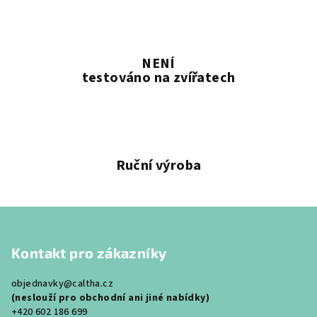
NENÍ
testováno na zvířatech
Ruční výroba
Z
á
Kontakt pro zákazníky
p
a
objednavky@caltha.cz
t
(neslouží pro obchodní ani jiné nabídky)
í
+420 602 186 699