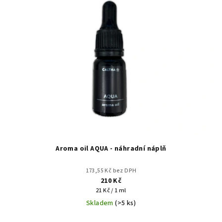
Aroma oil AQUA - náhradní náplň
173,55 Kč bez DPH
210 Kč
Měrná
21 Kč / 1 ml
cena:
Skladem
(>5 ks)