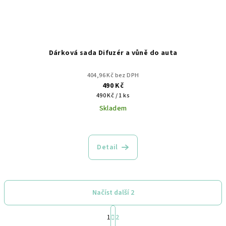
Dárková sada Difuzér a vůně do auta
404,96 Kč bez DPH
490 Kč
Měrná
490 Kč / 1 ks
cena:
Skladem
Detail
Načíst další 2
S
1
2
t