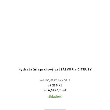
Hydratační sprchový gel ZÁZVOR a CITRUSY
od 190,08 Kč bez DPH
230 Kč
od
Měrná
od 0,78 Kč / 1 ml
cena:
Skladem