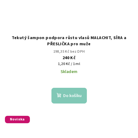
Tekutý šampon podpora růstu vlasů MALACHIT, SÍRA a
PŘESLIČKA pro muže
198,35 Kč bez DPH
240 Kč
Měrná
1,20 Kč / 1 ml
cena:
Skladem
Do košíku
Novinka