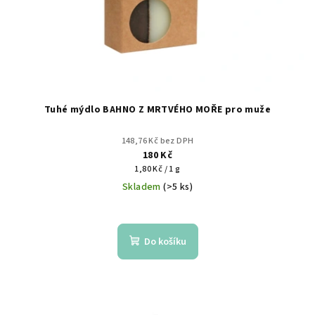
Tuhé mýdlo BAHNO Z MRTVÉHO MOŘE pro muže
148,76 Kč bez DPH
180 Kč
Měrná
1,80 Kč / 1 g
cena:
Skladem
(>5 ks)
Do košíku