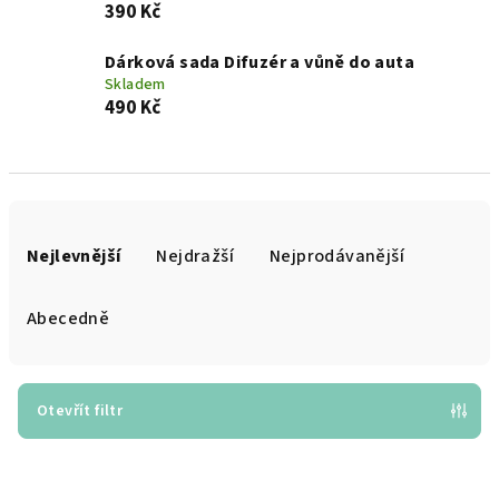
390 Kč
Dárková sada Difuzér a vůně do auta
Skladem
490 Kč
Ř
a
Nejlevnější
Nejdražší
Nejprodávanější
z
e
Abecedně
n
í
p
Otevřít filtr
r
V
o