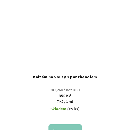
Balzám na vousy s panthenolem
289,26 Kč bez DPH
350 Kč
Měrná
7 Kč / 1 ml
cena:
Skladem
(>5 ks)