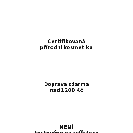
l
á
d
a
c
í
Certifikovaná
p
přírodní kosmetika
r
v
k
y
v
Doprava zdarma
ý
nad 1200 Kč
p
i
s
u
NENÍ
testováno na zvířatech