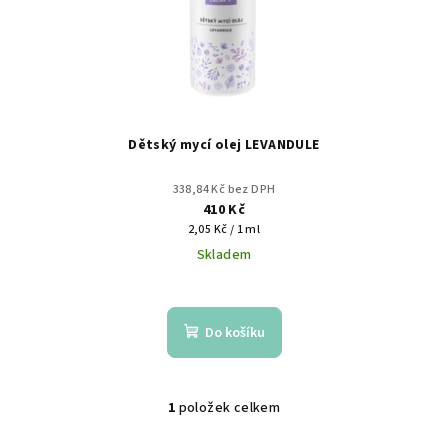
d
u
k
t
ů
Dětský mycí olej LEVANDULE
338,84 Kč bez DPH
410 Kč
Měrná
2,05 Kč / 1 ml
cena:
Skladem
Do košíku
1
položek celkem
O
v