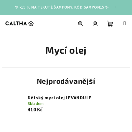
Přejít
✨ -15 % NA TEKUTÉ ŠAMPONY. KÓD SAMPON15 ✨
na
obsah
Nákupní
Hledat
Přihlášení
Mycí olej
košík
Nejprodávanější
Dětský mycí olej LEVANDULE
Skladem
410 Kč