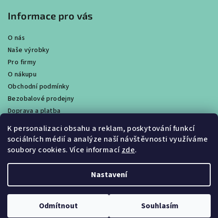
Informace pro vás
O nás
Naše výrobky
Pro firmy
O nákupu
Obchodní podmínky
Bezobalové prodejny
Doprava a platba
Ochrana osobních údajů / GDPR
K personalizaci obsahu a reklam, poskytování funkcí
Věrnostní program
sociálních médií a analýze naší návštěvnosti využíváme
Obchody
soubory cookies. Více informací
zde
.
Velkoobchodní prodej
Nastavení
Copyright 2026
CALTHA přírodní kosmetika
. Všechna práva
vyhrazena.
Upravit nastavení cookies
Odmítnout
Souhlasím
Vytvořil Shoptet