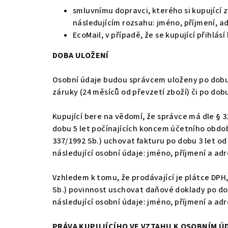
smluvnímu dopravci, kterého si kupující 
následujícím rozsahu: jméno, příjmení, adr
EcoMail, v případě, že se kupující přihlás
DOBA ULOŽENÍ
Osobní údaje budou správcem uloženy po dobu 
záruky (24 měsíců od převzetí zboží) či po do
Kupující bere na vědomí, že správce má dle § 3
dobu 5 let počínajících koncem účetního období
337/1992 Sb.) uchovat fakturu po dobu 3 let o
následující osobní údaje: jméno, příjmení a adr
Vzhledem k tomu, že prodávající je plátce DPH,
Sb.) povinnost uschovat daňové doklady po do
následující osobní údaje: jméno, příjmení a adr
PRÁVA KUPUJÍCÍHO VE VZTAHU K OSOBNÍM 