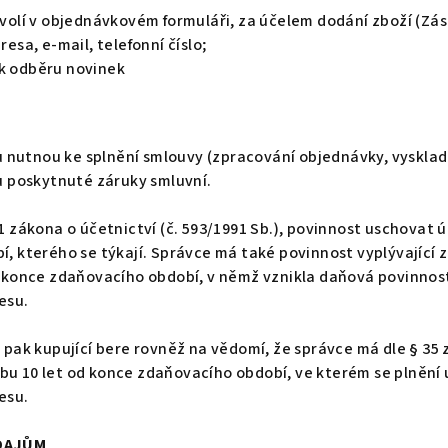
zvolí v objednávkovém formuláři, za účelem dodání zboží (Zá
esa, e-mail, telefonní číslo;
í k odběru novinek
nutnou ke splnění smlouvy (zpracování objednávky, vysklad
bu poskytnuté záruky smluvní.
1 zákona o účetnictví (č. 593/1991 Sb.), povinnost uschovat 
, kterého se týkají. Správce má také povinnost vyplývající z
d konce zdaňovacího období, v němž vznikla daňová povinnost 
esu.
 pak kupující bere rovněž na vědomí, že správce má dle § 35 
bu 10 let od konce zdaňovacího období, ve kterém se plnění
esu.
ÚDAJŮM