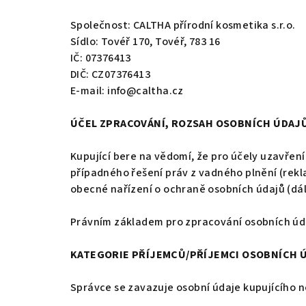
Společnost: CALTHA přírodní kosmetika s.r.o.
Sídlo: Tovéř 170, Tovéř, 783 16
IČ: 07376413
DIČ: CZ07376413
E-mail: info@caltha.cz
ÚČEL ZPRACOVÁNÍ, ROZSAH OSOBNÍCH ÚDAJŮ
Kupující bere na vědomí, že pro účely uzavření
případného řešení práv z vadného plnění (rekl
obecné nařízení o ochraně osobních údajů (dále
Právním základem pro zpracování osobních údajů
KATEGORIE PŘÍJEMCŮ/PŘÍJEMCI OSOBNÍCH 
Správce se zavazuje osobní údaje kupujícího