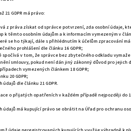
 až 21 GDPR má právo:
á z práva získat od správce potvrzení, zda osobní údaje, kte
tup k těmto osobním údajům a k informacím vymezeným v člá
ré se ho týkají, dále s přihlédnutím k účelům zpracování má
tečného prohlášení dle článku 16 GDPR;
 spočívá v tom, že správce bez zbytečného odkladu vymaže os
lnění smlouvy, pokud není dán jiný zákonný důvod pro jejich d
 případech vymezených článkem 18 GDPR;
ánku 20 GDPR;
h údajů dle článku 21 GDPR.
ce o přijatých opatřeních v každém případě nejpozději do 1
 údajů má kupující právo se obrátit na Úřad pro ochranu oso
emž údaje neregistrovaných kupujících využije výhradně k pl