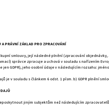
 A PRÁVNÍ ZÁKLAD PRO ZPRACOVÁNÍ
 kupní smlouvy, její následné plnění (zpracování objednávky, 
amací) správce zpracuje a uchová v souladu s nařízením Evr
 jen GDPR), jeho osobní údaje v následujícím rozsahu: jméno, 
 je v souladu s článkem 6 odst. 1 písm. b) GDPR plnění smlouv
ÚDAJŮ
 neposkytnout jiným subjektům než následujícím zpracovate