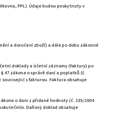
silkovna, PPL). Údaje budou poskytnuty v
nění a doručení zboží) a dále po dobu zákonné
účetní doklady a účetní záznamy (faktury) po
 § 47 zákona o správě daní a poplatků (č.
související s fakturou. Faktura obsahuje
zákona o dani z přidané hodnoty (č. 235/2004
 uskutečnilo. Daňový doklad obsahuje