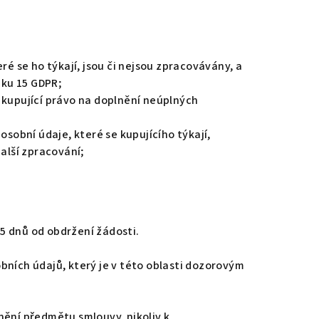
ré se ho týkají, jsou či nejsou zpracovávány, a
nku 15 GDPR;
 kupující právo na doplnění neúplných
obní údaje, které se kupujícího týkají,
alší zpracování;
5 dnů od obdržení žádosti.
bních údajů, který je v této oblasti dozorovým
nění předmětu smlouvy, nikoliv k