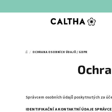
Přejít
na
obsah
/
OCHRANA OSOBNÍCH ÚDAJŮ / GDPR
DOMŮ
Ochra
Správcem osobních údajů poskytnutých za úče
IDENTIFIKAČNÍ A KONTAKTNÍ ÚDAJE SPRÁVCE