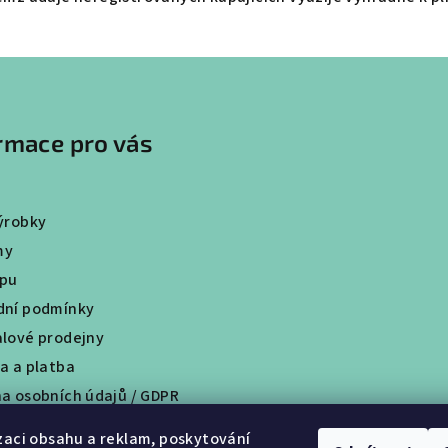
rmace pro vás
ýrobky
my
upu
ní podmínky
lové prodejny
a a platba
a osobních údajů / GDPR
tní program
zaci obsahu a reklam, poskytování