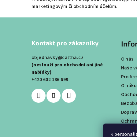
marketingovým či obchodním účelům.
Z
á
Kontakt pro zákazníky
Info
p
a
objednavky@caltha.cz
O nás
(neslouží pro obchodní ani jiné
t
Naše v
nabídky)
Pro fir
í
+420 602 186 699
O nák
Obchod
Bezoba
Doprav
Ochran
Věrnos
K personali