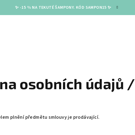
✨ -15 % NA TEKUTÉ ŠAMPONY. KÓD SAMPON15 ✨
na osobních údajů 
lem plnění předmětu smlouvy je prodávající.