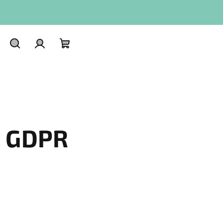
Hledat
Přihlášení
Nákupní
košík
/ GDPR