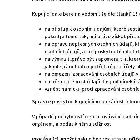
Kupující dále bere na vědomí, že dle článků 15
na přístup k osobním údajům, které sestáv
pokud je tomu tak, má právo získat přís
na opravu nepřesných osobních údajů, kte
osobních údajů, a to i poskytnutím doda
na výmaz („právo být zapomenut“), které
jakmile již nebudou potřebné pro účely p
na omezení zpracování osobních údajů v
na přenositelnost údajů dle podmínek čl
vznést námitku proti zpracování osobníc
Správce poskytne kupujícímu na žádost informa
V případě pochybností o zpracovávání osobních
orgánem, a podat k němu stížnost.
Prodávající umožní nákup bez registrace, přič