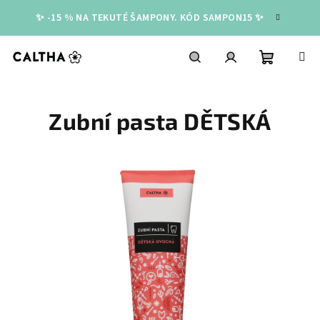
Přejít
✨ -15 % NA TEKUTÉ ŠAMPONY. KÓD SAMPON15 ✨
na
obsah
Nákupní
Hledat
Přihlášení
Zubní pasta DĚTSKÁ
košík