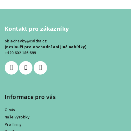
Z
á
Kontakt pro zákazníky
p
a
objednavky@caltha.cz
t
(neslouží pro obchodní ani jiné nabídky)
í
+420 602 186 699
Informace pro vás
O nás
Naše výrobky
Pro firmy