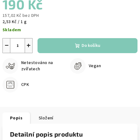
190 Kč
157,02 Kč bez DPH
Měrná
2,53 Kč / 1 g
cena:
Skladem
−
+
Do košíku
Netestováno na
Vegan
zvířatech
CPK
Popis
Složení
Detailní popis produktu