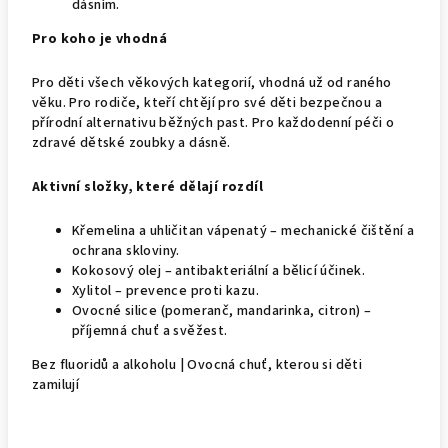
dásním.
Pro koho je vhodná
Pro děti všech věkových kategorií, vhodná už od raného
věku. Pro rodiče, kteří chtějí pro své děti bezpečnou a
přírodní alternativu běžných past. Pro každodenní péči o
zdravé dětské zoubky a dásně.
Aktivní složky, které dělají rozdíl
Křemelina a uhličitan vápenatý – mechanické čištění a
ochrana skloviny.
Kokosový olej – antibakteriální a bělicí účinek.
Xylitol – prevence proti kazu.
Ovocné silice (pomeranč, mandarinka, citron) –
příjemná chuť a svěžest.
Bez fluoridů a alkoholu | Ovocná chuť, kterou si děti
zamilují