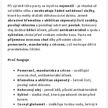
Při výrobě této pasty se myslí na
nejmenší
– je vhodná už
od útlého věku a
neobsahuje žádné nežádoucí složky
,
které by mohly dráždit dětskou ústní dutinu. Jemně
abrazivní křemelina
a
uhličitan vápenatý čistí zoubky,
posilují sklovinu
a pomáhají odstranit
povlak.
Kokosový
olej dodává
bělicí
účinek, působí
antibakteriálně
a spolu s
xylitolem
chrání před vznikem zubního kazu. Pasta má
příjemnou ovocnou chuť
díky přírodním silicím
pomeranče, mandarinky
a
citronu,
což motivuje děti k
pravidelnému čištění.
Proč funguje
Pomeranč, mandarinka a citron
– osvěžující
ovocná chuť, antibakteriální účinek.
Křemelina a uhličitan vápenatý
– šetrně čistí,
posilují zubní sklovinu.
Kokosový olej
– jemně bělí, působí antibakteriálně.
Xylitol
– sladká chuť, která paradoxně chrání před
kazem.
Cocoyl glutamát
– změkčuje tvrdou vodu, šetrný k