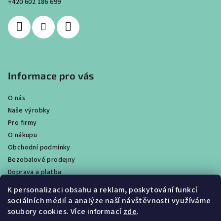
í
+420 602 186 699
Informace pro vás
O nás
Naše výrobky
Pro firmy
O nákupu
Obchodní podmínky
Bezobalové prodejny
Doprava a platba
Ochrana osobních údajů / GDPR
K personalizaci obsahu a reklam, poskytování funkcí
Věrnostní program
sociálních médií a analýze naší návštěvnosti využíváme
Obchody
soubory cookies. Více informací
zde
.