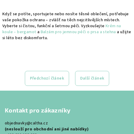
Když se potíte, sportujete nebo nosíte těsné oblečení, potřebuje
vaše pokožka ochranu – zvlášť na těch nejcitlivějších místech.
Vyberte si čistou, funkční a šetrnou péči. Vyzkoušejte
Krém na
koule – bergamot
a
Balzám pro jemnou péči o prsa a stehna
a užijte
si léto bez diskomfortu.
Předchozí článek
Další článek
Z
á
Kontakt pro zákazníky
p
a
objednavky@caltha.cz
t
(neslouží pro obchodní ani jiné nabídky)