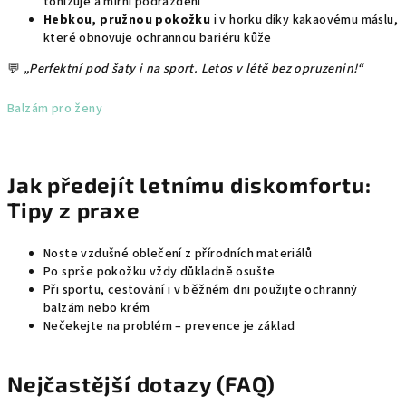
tonizuje a mírní podráždění
Hebkou, pružnou pokožku
i v horku díky kakaovému máslu,
které obnovuje ochrannou bariéru kůže
💬
„Perfektní pod šaty i na sport. Letos v létě bez opruzenin!“
Balzám pro ženy
Jak předejít letnímu diskomfortu:
Tipy z praxe
Noste vzdušné oblečení z přírodních materiálů
Po sprše pokožku vždy důkladně osušte
Při sportu, cestování i v běžném dni použijte ochranný
balzám nebo krém
Nečekejte na problém – prevence je základ
Nejčastější dotazy (FAQ)