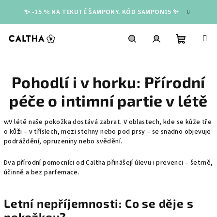
Přejít
✨ -15 % NA TEKUTÉ ŠAMPONY. KÓD SAMPON15 ✨
na
obsah
Nákupní
Hledat
Přihlášení
Pohodlí i v horku: Přírodní
košík
péče o intimní partie v létě
wV létě naše pokožka dostává zabrat. V oblastech, kde se kůže tře
o kůži – v tříslech, mezi stehny nebo pod prsy – se snadno objevuje
podráždění, opruzeniny nebo svědění.
Dva přírodní pomocníci od Caltha přinášejí úlevu i prevenci – šetrně,
účinně a bez parfemace.
Letní nepříjemnosti: Co se děje s
pokožkou?