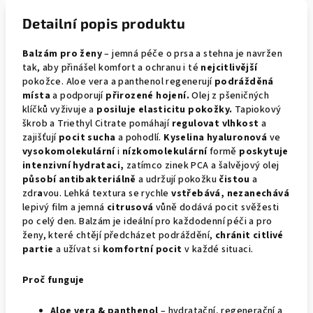
Detailní popis produktu
Balzám pro ženy
– jemná péče o prsa a stehna je navržen
tak, aby přinášel komfort a ochranu i té
nejcitlivější
pokožce. Aloe vera a panthenol regenerují
podrážděná
místa
a podporují
přirozené hojení.
Olej z pšeničných
klíčků vyživuje a
posiluje elasticitu pokožky.
Tapiokový
škrob a Triethyl Citrate pomáhají
regulovat vlhkost
a
zajišťují
pocit sucha
a pohodlí.
Kyselina hyaluronová
ve
vysokomolekulární
i
nízkomolekulární
formě
poskytuje
intenzivní hydrataci,
zatímco zinek PCA a šalvějový olej
působí antibakteriálně
a udržují pokožku
čistou
a
zdr
a
vou. Lehká textura se rychle
vstřebává, nezanechává
lepivý film a jemná
citrusová
vůně dodává pocit svěžesti
po celý den. Balzám je ideální pro každodenní péči a pro
ženy, které chtějí předcházet podráždění,
chránit citlivé
partie
a užívat si
komfortní pocit
v každé situaci.
Proč funguje
Aloe vera & panthenol
– hydratační, regenerační a