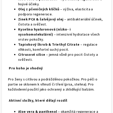
hojivé účinky.
Olej z pšeničných klíčků
– výživa, elasticita a
podpora regenerace.
Zinek PCA & šalvějový olej
– antibakteriální účinek,
čistota a svěžest.
Kyselina hyaluronová (nízko- i
vysokomolekulární)
– intenzivní hydratace všech
vrstev pokožky.
Tapiokový škrob & Triethyl Citrate
– regulace
vlhkosti, komfortní suchý pocit.
Citrusové silice
– jemná vůně pro pocit čistoty a
svěžesti.
Pro koho je vhodný
Pro ženy s citlivou a podrážděnou pokožkou. Pro péči o
partie se sklonem k vlhnutí či tření (prsa, stehna). Pro
každodenní použití jako ochranný a zklidňující balzám.
Aktivní složky, které dělají rozdíl
Aloe vera & panthenol
– okamžitá regenerace a