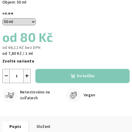
Objem: 50 ml
OBJEM
od
80 Kč
od
66,12 Kč
bez DPH
Měrná
od 7,80 Kč / 1 ml
cena:
Zvolte variantu
−
+
Do košíku
Netestováno na
Vegan
zvířatech
Popis
Složení