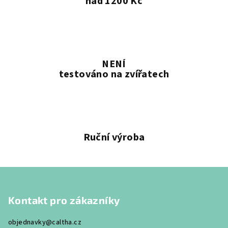
nad 1200 Kč
NENÍ
testováno na zvířatech
Ruční výroba
Z
á
Kontakt pro zákazníky
p
a
objednavky@caltha.cz