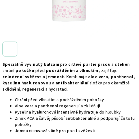
Speciálně vyvinutý balzám
pro
citlivé partie prsou
a
stehen
chrání
pokožku
před
podrážděním
a
vlhnutím,
zajišťuje
celodenní svěžest a jemnost
. Kombinuje
aloe vera, panthenol,
kyselinu hyaluronovou
a
antibakteriální
složky pro okamžité
zklidnění, regeneraci a hydrataci.
Chrání před vlhnutím a podrážděním pokožky
Aloe vera a panthenol regenerují a zklidňují
Kyselina hyaluronová intenzivně hydratuje do hloubky
Zinek PCA a šalvěj působí antibakteriálně a podporují čistotu
pokožky
Jemná citrusová vůně pro pocit svěžesti