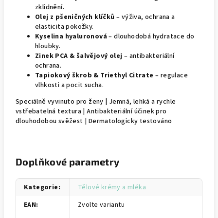
zklidnění.
Olej z pšeničných klíčků
– výživa, ochrana a
elasticita pokožky.
Kyselina hyaluronová
– dlouhodobá hydratace do
hloubky.
Zinek PCA & šalvějový olej
– antibakteriální
ochrana.
Tapiokový škrob & Triethyl Citrate
– regulace
vlhkosti a pocit sucha.
Speciálně vyvinuto pro ženy | Jemná, lehká a rychle
vstřebatelná textura | Antibakteriální účinek pro
dlouhodobou svěžest | Dermatologicky testováno
Doplňkové parametry
Kategorie
:
Tělové krémy a mléka
EAN
:
Zvolte variantu