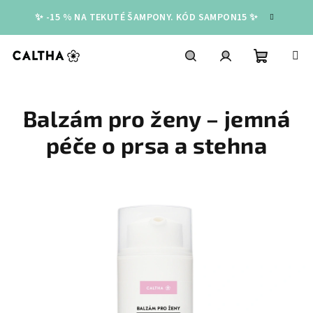
Přejít
✨ -15 % NA TEKUTÉ ŠAMPONY. KÓD SAMPON15 ✨
na
obsah
Nákupní
Hledat
Přihlášení
Balzám pro ženy – jemná
košík
péče o prsa a stehna