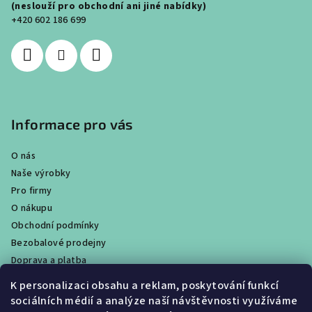
t
(neslouží pro obchodní ani jiné nabídky)
í
+420 602 186 699
Informace pro vás
O nás
Naše výrobky
Pro firmy
O nákupu
Obchodní podmínky
Bezobalové prodejny
Doprava a platba
Ochrana osobních údajů / GDPR
K personalizaci obsahu a reklam, poskytování funkcí
Věrnostní program
sociálních médií a analýze naší návštěvnosti využíváme