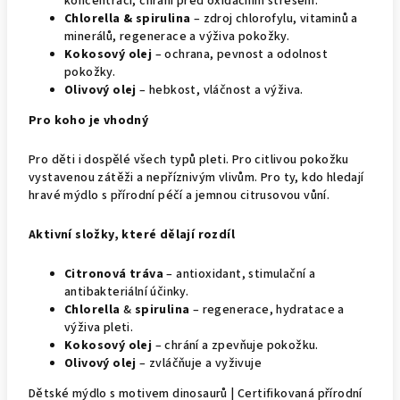
koncentraci, chrání před oxidačním stresem.
Chlorella & spirulina
– zdroj chlorofylu, vitaminů a
minerálů, regenerace a výživa pokožky.
Kokosový olej
– ochrana, pevnost a odolnost
pokožky.
Olivový olej
– hebkost, vláčnost a výživa.
Pro koho je vhodný
Pro děti i dospělé všech typů pleti. Pro citlivou pokožku
vystavenou zátěži a nepříznivým vlivům. Pro ty, kdo hledají
hravé mýdlo s přírodní péčí a jemnou citrusovou vůní.
Aktivní složky, které dělají rozdíl
Citronová tráva
– antioxidant, stimulační a
antibakteriální účinky.
Chlorella
&
spirulina
– regenerace, hydratace a
výživa pleti.
Kokosový olej
– chrání a zpevňuje pokožku.
Olivový olej
– zvláčňuje a vyživuje
Dětské mýdlo s motivem dinosaurů | Certifikovaná přírodní