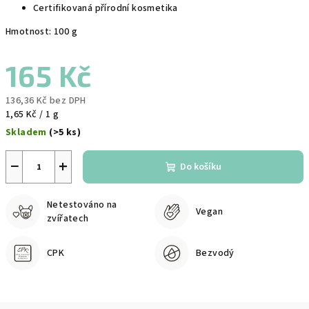
Certifikovaná přírodní kosmetika
Hmotnost: 100 g
165 Kč
136,36 Kč bez DPH
Měrná
1,65 Kč / 1 g
cena:
Skladem
(>5 ks)
−
+
Do košíku
Netestováno na
Vegan
zvířatech
CPK
Bezvodý