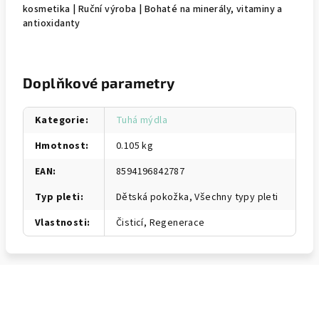
kosmetika | Ruční výroba | Bohaté na minerály, vitaminy a
antioxidanty
Doplňkové parametry
Kategorie
:
Tuhá mýdla
Hmotnost
:
0.105 kg
EAN
:
8594196842787
Typ pleti
:
Dětská pokožka, Všechny typy pleti
Vlastnosti
:
Čisticí, Regenerace