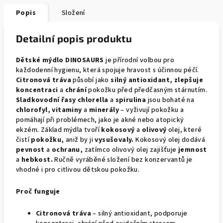
Popis
Složení
Detailní popis produktu
Dětské mýdlo DINOSAURS
je přírodní volbou pro
každodenní hygienu, která spojuje hravost s účinnou péčí.
Citronová tráva
působí jako
silný antioxidant, zlepšuje
koncentraci
a
chrání
pokožku před předčasným stárnutím.
Sladkovodní řasy chlorella
a
spirulina
jsou bohaté na
chlorofyl, vitaminy
a
minerály
– vyživují pokožku a
pomáhají při problémech, jako je akné nebo atopický
ekzém. Základ mýdla tvoří
kokosový
a
olivový
olej, které
čistí
pokožku,
aniž by ji
vysušovaly.
Kokosový olej dodává
pevnost
a
ochranu,
zatímco olivový olej zajišťuje
jemnost
a
hebkost.
Ručně vyráběné složení bez konzervantů je
vhodné i pro citlivou dětskou pokožku.
Proč funguje
Citronová tráva
– silný antioxidant, podporuje