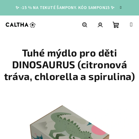
Přejít
✨ -15 % NA TEKUTÉ ŠAMPONY. KÓD SAMPON15 ✨
na
obsah
Nákupní
Hledat
Přihlášení
Tuhé mýdlo pro děti
košík
DINOSAURUS (citronová
tráva, chlorella a spirulina)