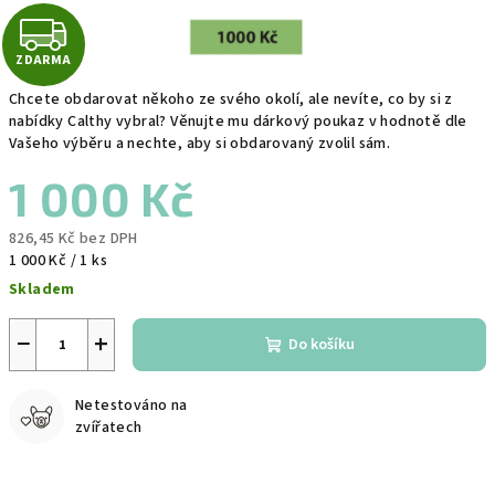
Z
ZDARMA
D
Chcete obdarovat někoho ze svého okolí, ale nevíte, co by si z
A
nabídky Calthy vybral? Věnujte mu dárkový poukaz v hodnotě dle
Vašeho výběru a nechte, aby si obdarovaný zvolil sám.
R
1 000 Kč
M
826,45 Kč bez DPH
A
Měrná
1 000 Kč / 1 ks
cena:
Skladem
−
+
Do košíku
Netestováno na
zvířatech