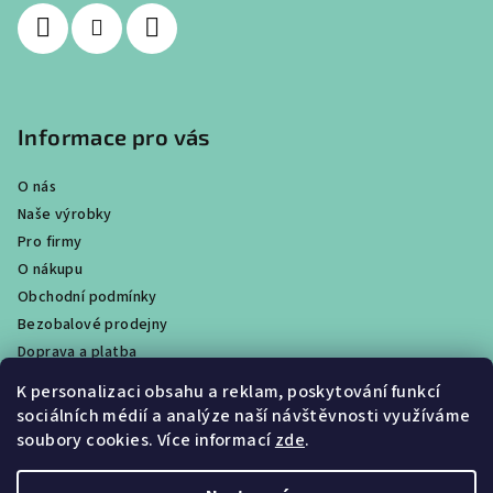
Informace pro vás
O nás
Naše výrobky
Pro firmy
O nákupu
Obchodní podmínky
Bezobalové prodejny
Doprava a platba
Ochrana osobních údajů / GDPR
K personalizaci obsahu a reklam, poskytování funkcí
Věrnostní program
sociálních médií a analýze naší návštěvnosti využíváme
Obchody
soubory cookies. Více informací
zde
.
Velkoobchodní prodej