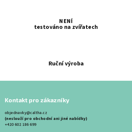
NENÍ
testováno na zvířatech
Ruční výroba
Z
á
Kontakt pro zákazníky
p
a
objednavky@caltha.cz
t
(neslouží pro obchodní ani jiné nabídky)
í
+420 602 186 699