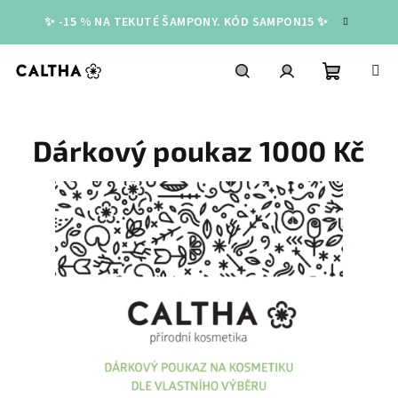
Přejít
✨ -15 % NA TEKUTÉ ŠAMPONY. KÓD SAMPON15 ✨
na
obsah
Nákupní
Hledat
Přihlášení
Dárkový poukaz 1000 Kč
košík