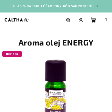
Přejít
✨ -15 % NA TEKUTÉ ŠAMPONY. KÓD SAMPON15 ✨
na
obsah
Nákupní
Hledat
Přihlášení
Aroma olej ENERGY
košík
Novinka