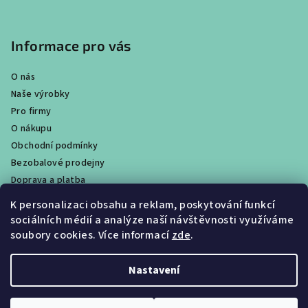
Informace pro vás
O nás
Naše výrobky
Pro firmy
O nákupu
Obchodní podmínky
Bezobalové prodejny
Doprava a platba
Ochrana osobních údajů / GDPR
K personalizaci obsahu a reklam, poskytování funkcí
Věrnostní program
sociálních médií a analýze naší návštěvnosti využíváme
Obchody
soubory cookies. Více informací
zde
.
Velkoobchodní prodej
Nastavení
Copyright 2026
CALTHA přírodní kosmetika
. Všechna práva
vyhrazena.
Upravit nastavení cookies