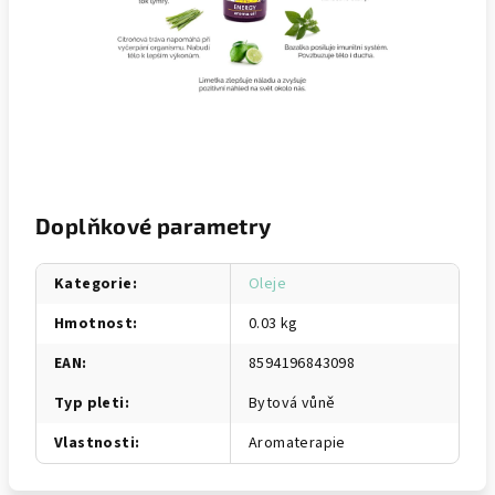
Doplňkové parametry
Kategorie
:
Oleje
Hmotnost
:
0.03 kg
EAN
:
8594196843098
Typ pleti
:
Bytová vůně
Vlastnosti
:
Aromaterapie