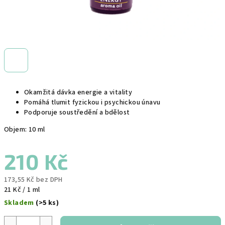
Okamžitá dávka energie a vitality
Pomáhá tlumit fyzickou i psychickou únavu
Podporuje soustředění a bdělost
Objem: 10 ml
210 Kč
173,55 Kč bez DPH
Měrná
21 Kč / 1 ml
cena:
Skladem
(>5 ks)