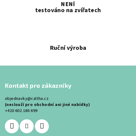
NENÍ
testováno na zvířatech
Ruční výroba
Z
á
Kontakt pro zákazníky
p
a
objednavky@caltha.cz
t
(neslouží pro obchodní ani jiné nabídky)
í
+420 602 186 699