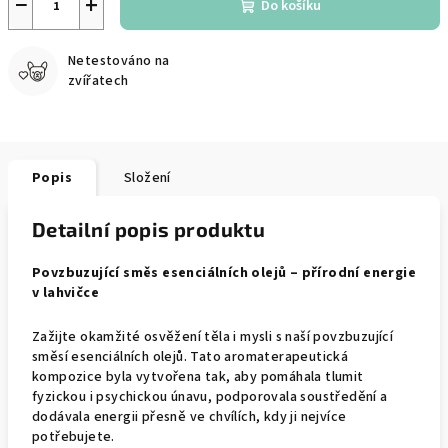
−
+
Do košíku
Netestováno na
zvířatech
Popis
Složení
Detailní popis produktu
Povzbuzující směs esenciálních olejů – přírodní energie
v lahvičce
Zažijte okamžité osvěžení těla i mysli s naší povzbuzující
směsí esenciálních olejů. Tato aromaterapeutická
kompozice byla vytvořena tak, aby pomáhala tlumit
fyzickou i psychickou únavu, podporovala soustředění a
dodávala energii přesně ve chvílích, kdy ji nejvíce
potřebujete.