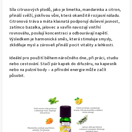
Síla citrusových plodů, jako je limetka, mandarinka a citron,
přináší svěží, jiskřivou vůni, která okamžitě rozjasní náladu.
Citronová tráva a máta klasnatá podporují duševní jasnost,
zatímco bazalka, jalovec a vavřín navozují vnitřní
rovnováhu, posilují koncentraci a odbourávají napětí.
Výsledkem je harmonická směs, která stimuluje smysly,
zklidňuje mysl a zároveň přináší pocit vitality a lehkosti.
Ideální pro použití během náročného dne, při práci, studiu
nebo cestování. Stačí pár kapek do difuzéru, na kapesník
nebo na pulzní body – a přírodní energie může začít
působit.