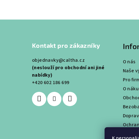
Z
á
Kontakt pro zákazníky
Info
p
a
objednavky@caltha.cz
O nás
(neslouží pro obchodní ani jiné
t
Naše v
nabídky)
Pro fir
í
+420 602 186 699
O nák
Obchod
Bezoba
Doprav
Ochran
Věrnos
K personali