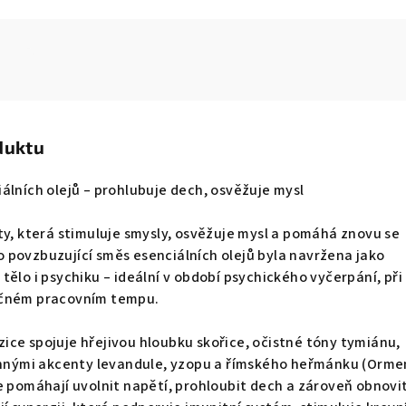
duktu
álních olejů – prohlubuje dech, osvěžuje mysl
ty, která stimuluje smysly, osvěžuje mysl a pomáhá znovu se
 povzbuzující směs esenciálních olejů byla navržena jako
tělo i psychiku – ideální v období psychického vyčerpání, při
očném pracovním tempu.
ce spojuje hřejivou hloubku skořice, očistné tóny tymiánu,
linnými akcenty levandule, yzopu a římského heřmánku (Orme
e pomáhají uvolnit napětí, prohloubit dech a zároveň obnovi