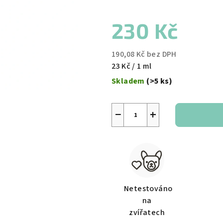
230 Kč
190,08 Kč bez DPH
Měrná
23 Kč / 1 ml
cena:
Skladem
(>5 ks)
−
+
Netestováno
na
zvířatech