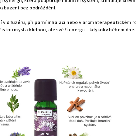
jí synergii, která podporuje imunitní systém, stimuluje krevn
ovzbuzení bez podráždění.
í v difuzéru, při parní inhalaci nebo v aromaterapeutickém ro
istou mysl a klidnou, ale svěží energii – kdykoliv během dne.