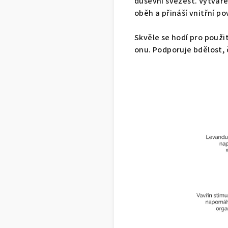
duševní svěžest. Vytváře
oběh a přináší vnitřní p
Skvěle se hodí pro použit
onu. Podporuje bdělost, č