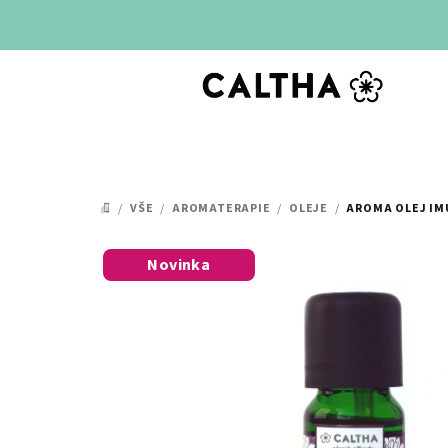
Přejít
na
obsah
/
VŠE
/
AROMATERAPIE
/
OLEJE
/
AROMA OLEJ IM
DOMŮ
Novinka