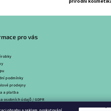
přírodní kosmetik
rmace pro vás
ýrobky
my
upu
ní podmínky
lové prodejny
a a platba
a osobních údajů / GDPR
tní program
zaci obsahu a reklam, poskytování