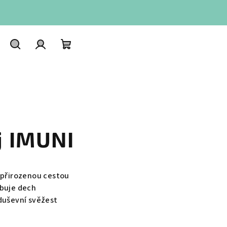
Hledat
Přihlášení
Nákupní
košík
j IMUNI
 přirozenou cestou
ubuje dech
duševní svěžest