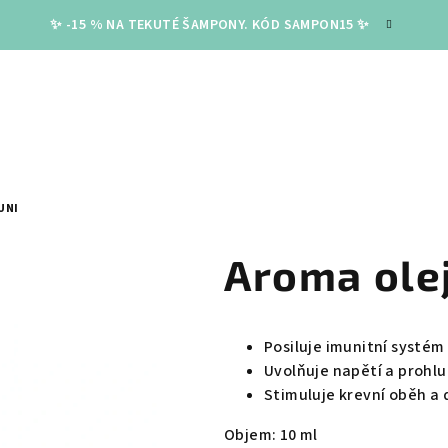
✨ -15 % NA TEKUTÉ ŠAMPONY. KÓD SAMPON15 ✨
UNI
Aroma ole
Posiluje imunitní systém
Uvolňuje napětí a prohl
Stimuluje krevní oběh a 
Objem: 10 ml