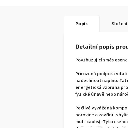
Popis
Složení
Detailní popis pro
Povzbuzující směs esenci
Přirozená podpora vitali
nadechnout naplno. Tato
energetická vzpruha pro 
fyzické únavě nebo nár
Pečlivě vyvážená kompozi
borovice a vavřínu s by
multicaulis). Tyto esenc