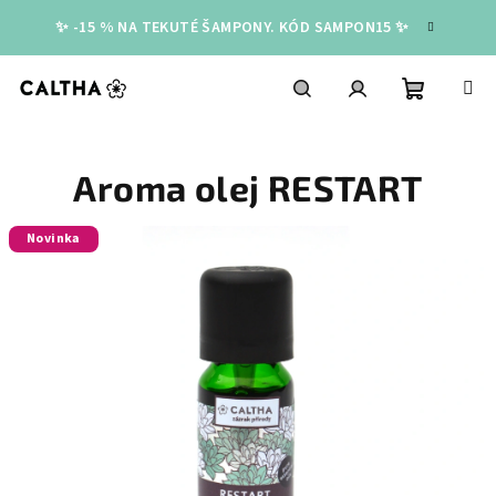
Přejít
✨ -15 % NA TEKUTÉ ŠAMPONY. KÓD SAMPON15 ✨
na
obsah
Nákupní
Hledat
Přihlášení
Aroma olej RESTART
košík
Novinka