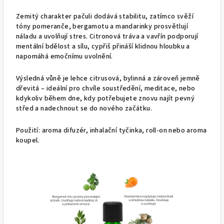
Zemitý charakter pačuli dodává stabilitu, zatímco svěží
tóny pomeranče, bergamotu a mandarinky prosvětlují
náladu a uvolňují stres. Citronová tráva a vavřín podporují
mentální bdělost a sílu, cypřiš přináší klidnou hloubku a
napomáhá emočnímu uvolnění.
Výsledná vůně je lehce citrusová, bylinná a zároveň jemně
dřevitá – ideální pro chvíle soustředění, meditace, nebo
kdykoliv během dne, kdy potřebujete znovu najít pevný
střed a nadechnout se do nového začátku.
Použití: aroma difuzér, inhalační tyčinka, roll-on nebo aroma
koupel.