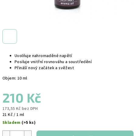
Uvolňuje nahromaděné napětí
Posiluje vnitřní rovnováhu a soustředění
Přináší nový začátek a svěžest
Objem: 10 ml
210 Kč
173,55 Kč bez DPH
Měrná
21 Kč / 1 ml
cena:
Skladem
(>5 ks)