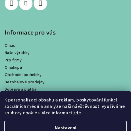
Informace pro vás
O nás
Naše výrobky
Pro firmy
O nákupu
Obchodní podmínky
Bezobalové prodejny
Doprava a platba
Ochrana osobních údajů / GDPR
K personalizaci obsahu a reklam, poskytování funkcí
Věrnostní program
sociálních médií a analýze naší návštěvnosti využíváme
Obchody
soubory cookies. Více informací
zde
.
Velkoobchodní prodej
Nastavení