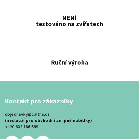
NENÍ
testováno na zvířatech
Ruční výroba
Z
á
Kontakt pro zákazníky
p
a
objednavky@caltha.cz
t
(neslouží pro obchodní ani jiné nabídky)
í
+420 602 186 699