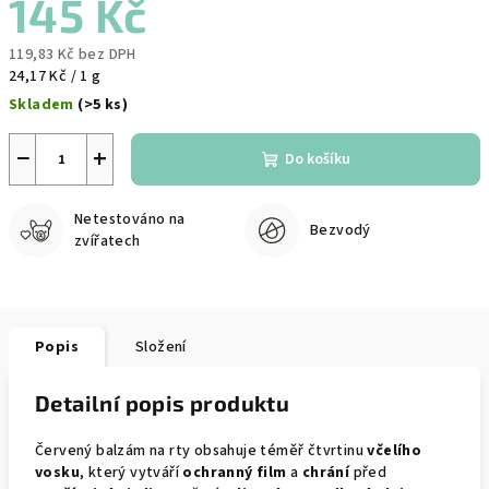
145 Kč
119,83 Kč bez DPH
Měrná
24,17 Kč / 1 g
cena:
Skladem
(>5 ks)
−
+
Do košíku
Netestováno na
Bezvodý
zvířatech
Popis
Složení
Detailní popis produktu
Červený balzám na rty obsahuje téměř čtvrtinu
včelího
vosku
, který vytváří
ochranný film
a
chrání
před