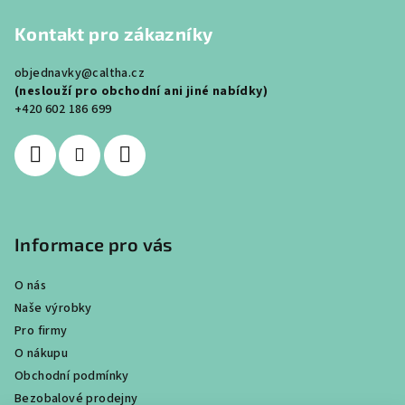
á
Kontakt pro zákazníky
p
a
objednavky@caltha.cz
t
(neslouží pro obchodní ani jiné nabídky)
í
+420 602 186 699
Informace pro vás
O nás
Naše výrobky
Pro firmy
O nákupu
Obchodní podmínky
Bezobalové prodejny