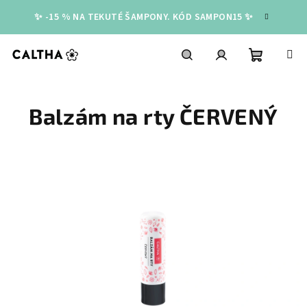
Přejít
✨ -15 % NA TEKUTÉ ŠAMPONY. KÓD SAMPON15 ✨
na
obsah
Nákupní
Hledat
Přihlášení
Balzám na rty ČERVENÝ
košík