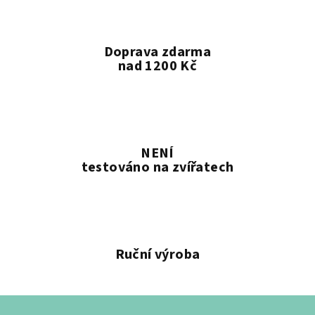
Doprava zdarma
nad 1200 Kč
NENÍ
testováno na zvířatech
Ruční výroba
Z