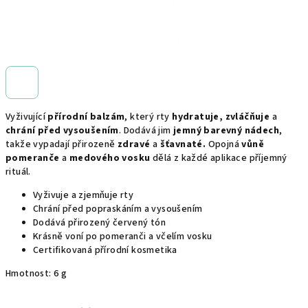
Vyživující
přírodní balzám
, který rty
hydratuje, zvláčňuje
a
chrání před vysoušením
. Dodává jim
jemný barevný nádech
,
takže vypadají přirozeně
zdravé
a
šťavnaté.
Opojná
vůně
pomeranče
a
medového vosku
dělá z každé aplikace příjemný
rituál.
Vyživuje a zjemňuje rty
Chrání před popraskáním a vysoušením
Dodává přirozený červený tón
Krásně voní po pomeranči a včelím vosku
Certifikovaná přírodní kosmetika
Hmotnost: 6 g