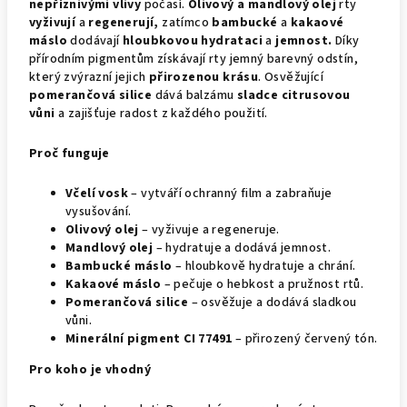
nepříznivými vlivy
počasí.
Olivový a mandlový olej
rty
vyživují
a
regenerují,
zatímco
bambucké
a
kakaové
máslo
dodávají
hloubkovou hydrataci
a
jemnost.
Díky
přírodním pigmentům získávají rty jemný barevný odstín,
který zvýrazní jejich
přirozenou krásu
. Osvěžující
pomerančová silice
dává balzámu
sladce citrusovou
vůni
a zajišťuje radost z každého použití.
Proč funguje
Včelí vosk
– vytváří ochranný film a zabraňuje
vysušování.
Olivový olej
– vyživuje a regeneruje.
Mandlový olej
– hydratuje a dodává jemnost.
Bambucké máslo
– hloubkově hydratuje a chrání.
Kakaové máslo
– pečuje o hebkost a pružnost rtů.
Pomerančová silice
– osvěžuje a dodává sladkou
vůni.
Minerální pigment CI 77491
– přirozený červený tón.
Pro koho je vhodný