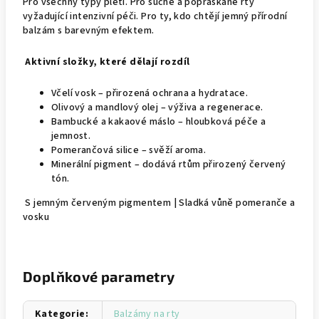
Pro všechny typy pleti. Pro suché a popraskané rty
vyžadující intenzivní péči. Pro ty, kdo chtějí jemný přírodní
balzám s barevným efektem.
Aktivní složky, které dělají rozdíl
Včelí vosk – přirozená ochrana a hydratace.
Olivový a mandlový olej – výživa a regenerace.
Bambucké a kakaové máslo – hloubková péče a
jemnost.
Pomerančová silice – svěží aroma.
Minerální pigment – dodává rtům přirozený červený
tón.
S jemným červeným pigmentem | Sladká vůně pomeranče a
vosku
Doplňkové parametry
Kategorie
:
Balzámy na rty