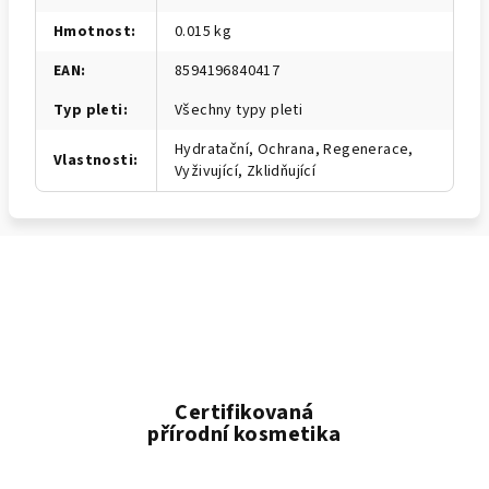
Hmotnost
:
0.015 kg
EAN
:
8594196840417
Typ pleti
:
Všechny typy pleti
Hydratační, Ochrana, Regenerace,
Vlastnosti
:
Vyživující, Zklidňující
Certifikovaná
přírodní kosmetika