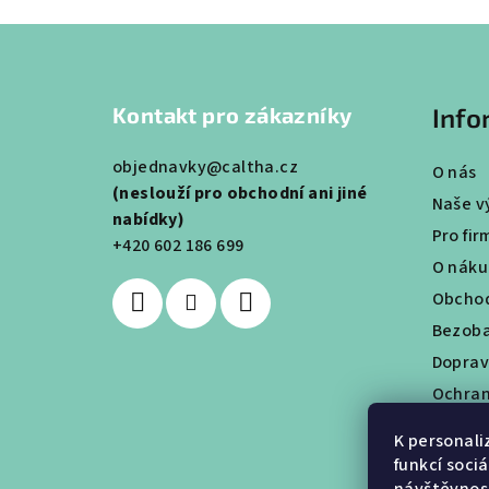
Z
á
Kontakt pro zákazníky
Info
p
a
objednavky@caltha.cz
O nás
(neslouží pro obchodní ani jiné
t
Naše v
nabídky)
Pro fir
í
+420 602 186 699
O nák
Obchod
Bezoba
Doprav
Ochran
Věrnos
K personali
Obcho
funkcí soci