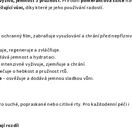
výživu, jemnost
a
pružnost.
Přírodní
pomerančová silice
na
žující vůni,
díky které je jeho používání radostí.
í ochranný film, zabraňuje vysušování a chrání před nepřízni
uje, regeneruje a zvláčňuje.
dává jemnost a hydrataci.
 intenzivně vyživuje, zjemňuje a chrání.
ečuje o hebkost a pružnost rtů.
e
– osvěžuje a dodává jemnou sladkou vůni.
ro suché, popraskané nebo citlivé rty. Pro každodenní péči i
ají rozdíl