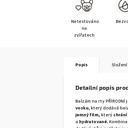
Netestováno
Bezv
na
zvířatech
Popis
Složení
Detailní popis pro
Balzám na rty PŘÍRODNÍ 
vosku
, který dodává ba
jemný film,
který
chrání
a
hydratované.
Kombin