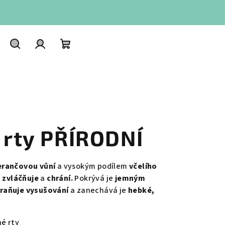
Hledat
Přihlášení
Nákupní
košík
 rty PŘÍRODNÍ
rančovou vůní
a vysokým podílem
včelího
, zvláčňuje
a
chrání.
Pokrývá je
jemným
raňuje vysušování
a zanechává je
hebké,
hé rty