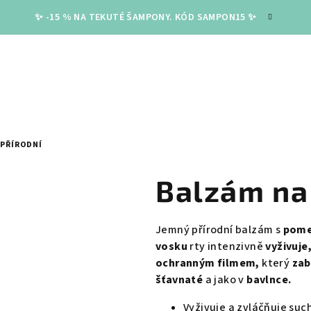
✨ -15 % NA TEKUTÉ ŠAMPONY. KÓD SAMPON15 ✨
 PŘÍRODNÍ
Balzám na
Jemný přírodní balzám s
pome
vosku
rty intenzivně
vyživuje
ochranným filmem,
který
zab
šťavnaté
a jako v
bavlnce.
Vyživuje a zvláčňuje suc