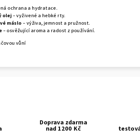
ená ochrana a hydratace.
 olej
– vyživené a hebké rty.
ové máslo
– výživa, jemnost a pružnost.
e
– osvěžující aroma a radost z používání.
nčovou vůní
Doprava zdarma
a
nad 1200 Kč
testová