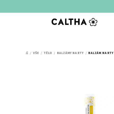
Přejít
na
obsah
/
VŠE
/
TĚLO
/
BALZÁMY NA RTY
/
BALZÁM NA RTY
DOMŮ