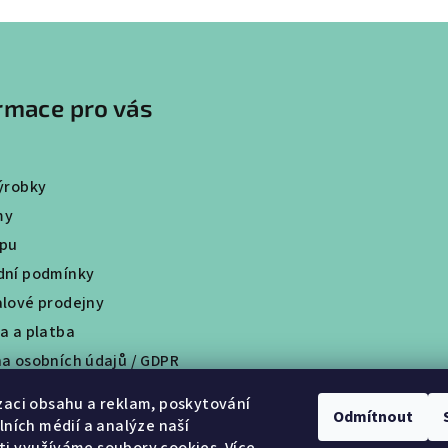
rmace pro vás
ýrobky
my
upu
ní podmínky
lové prodejny
a a platba
a osobních údajů / GDPR
tní program
zaci obsahu a reklam, poskytování
Odmítnout
dy
álních médií a analýze naší