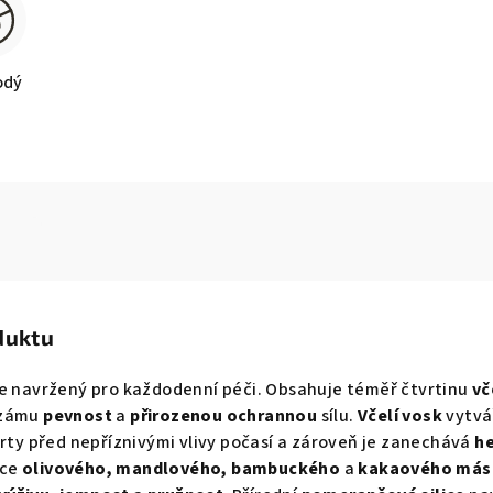
odý
duktu
je navržený pro každodenní péči. Obsahuje téměř čtvrtinu
vč
lzámu
pevnost
a
přirozenou ochrannou
sílu.
Včelí vosk
vytvá
rty před nepříznivými vlivy počasí a zároveň je zanechává
h
ace
olivového, mandlového, bambuckého
a
kakaového más