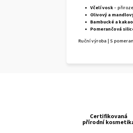
Včelí vosk
– přiroz
Olivový a
mandlový
Bambucké
a kaka
Pomerančová silic
Ruční výroba | S pomera
Certifikovaná
přírodní kosmetik