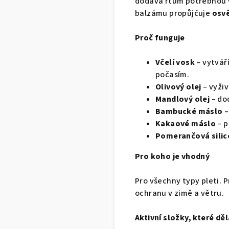
dodává rtům potřebnou
balzámu propůjčuje
osvě
Proč funguje
Včelí vosk
– vytvář
počasím.
Olivový olej
– vyživ
Mandlový olej
– do
Bambucké máslo
–
Kakaové máslo
– p
Pomerančová silic
Pro koho je vhodný
Pro všechny typy pleti. P
ochranu v zimě a větru.
Aktivní složky, které děl