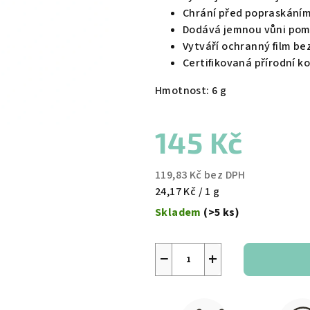
Chrání před popraskání
Dodává jemnou vůni po
Vytváří ochranný film b
Certifikovaná přírodní k
Hmotnost: 6 g
145 Kč
119,83 Kč bez DPH
Měrná
24,17 Kč / 1 g
cena:
Skladem
(>5 ks)
−
+