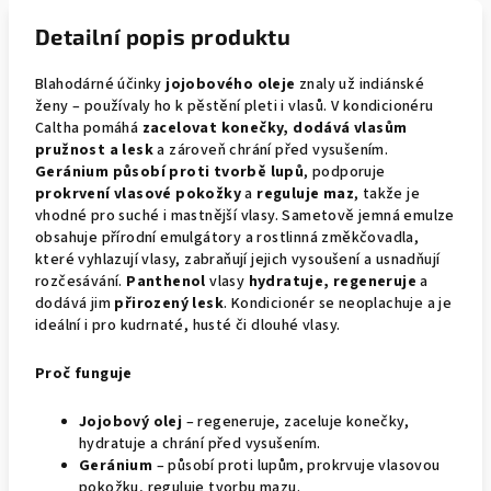
Detailní popis produktu
Blahodárné účinky
jojobového oleje
znaly už indiánské
ženy – používaly ho k pěstění pleti i vlasů. V kondicionéru
Caltha pomáhá
zacelovat konečky, dodává vlasům
pružnost a lesk
a zároveň chrání před vysušením.
Geránium působí proti tvorbě lupů
, podporuje
prokrvení vlasové pokožky
a
reguluje maz
, takže je
vhodné pro suché i mastnější vlasy. Sametově jemná emulze
obsahuje přírodní emulgátory a rostlinná změkčovadla,
které vyhlazují vlasy, zabraňují jejich vysoušení a usnadňují
rozčesávání.
Panthenol
vlasy
hydratuje, regeneruje
a
dodává jim
přirozený lesk
. Kondicionér se neoplachuje a je
ideální i pro kudrnaté, husté či dlouhé vlasy.
Proč funguje
Jojobový olej
– regeneruje, zaceluje konečky,
hydratuje a chrání před vysušením.
Geránium
– působí proti lupům, prokrvuje vlasovou
pokožku, reguluje tvorbu mazu.