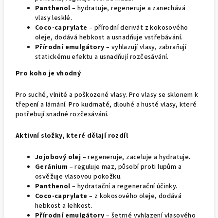
Panthenol
– hydratuje, regeneruje a zanechává
vlasy lesklé.
Coco-caprylate
– přírodní derivát z kokosového
oleje, dodává hebkost a usnadňuje vstřebávání.
Přírodní emulgátory
– vyhlazují vlasy, zabraňují
statickému efektu a usnadňují rozčesávání.
Pro koho je vhodný
Pro suché, vlnité a poškozené vlasy. Pro vlasy se sklonem k
třepení a lámání. Pro kudrnaté, dlouhé a husté vlasy, které
potřebují snadné rozčesávání.
Aktivní složky, které dělají rozdíl
Jojobový olej
– regeneruje, zaceluje a hydratuje.
Geránium
– reguluje maz, působí proti lupům a
osvěžuje vlasovou pokožku.
Panthenol
– hydratační a regenerační účinky.
Coco-caprylate
– z kokosového oleje, dodává
hebkost a lehkost.
Přírodní emulgátory
– šetrné vyhlazení vlasového