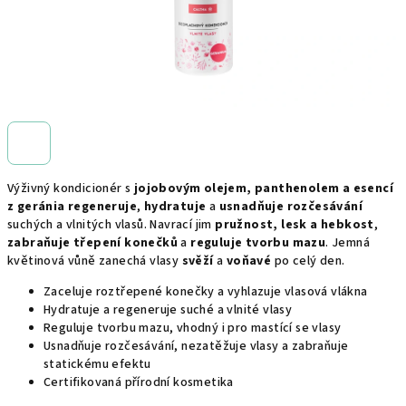
Výživný kondicionér s
jojobovým olejem, panthenolem a esencí
z geránia
regeneruje
,
hydratuje
a
usnadňuje rozčesávání
suchých a vlnitých vlasů. Navrací jim
pružnost, lesk a hebkost
,
zabraňuje třepení konečků
a
reguluje tvorbu mazu
. Jemná
květinová vůně zanechá vlasy
svěží
a
voňavé
po celý den.
Zaceluje roztřepené konečky a vyhlazuje vlasová vlákna
Hydratuje a regeneruje suché a vlnité vlasy
Reguluje tvorbu mazu, vhodný i pro mastící se vlasy
Usnadňuje rozčesávání, nezatěžuje vlasy a zabraňuje
statickému efektu
Certifikovaná přírodní kosmetika