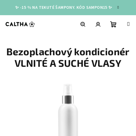
Přejít
✨ -15 % NA TEKUTÉ ŠAMPONY. KÓD SAMPON15 ✨
na
obsah
Nákupní
Hledat
Přihlášení
Bezoplachový kondicionér
košík
VLNITÉ A SUCHÉ VLASY