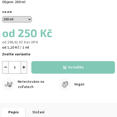
Objem: 200 ml
OBJEM
od
250 Kč
od
206,61 Kč
bez DPH
Měrná
od 1,10 Kč / 1 ml
cena:
Zvolte variantu
−
+
Do košíku
Netestováno na
Vegan
zvířatech
Popis
Složení