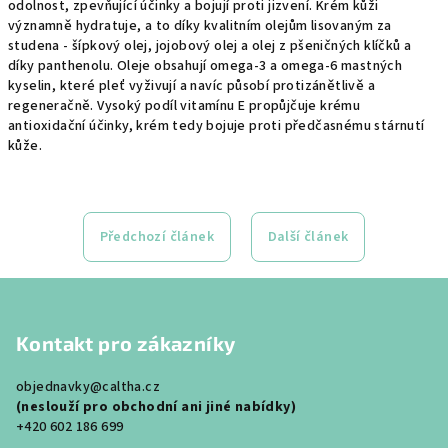
odolnost, zpevňující účinky a bojují proti jizvení. Krém kůži
významně hydratuje, a to díky kvalitním olejům lisovaným za
studena - šípkový olej, jojobový olej a olej z pšeničných klíčků a
díky panthenolu. Oleje obsahují omega-3 a omega-6 mastných
kyselin, které pleť vyživují a navíc působí protizánětlivě a
regeneračně. Vysoký podíl vitamínu E propůjčuje krému
antioxidační účinky, krém tedy bojuje proti předčasnému stárnutí
kůže.
Předchozí článek
Další článek
Z
á
Kontakt pro zákazníky
p
a
objednavky@caltha.cz
t
(neslouží pro obchodní ani jiné nabídky)
í
+420 602 186 699