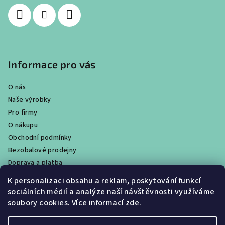
Informace pro vás
O nás
Naše výrobky
Pro firmy
O nákupu
Obchodní podmínky
Bezobalové prodejny
Doprava a platba
Ochrana osobních údajů / GDPR
K personalizaci obsahu a reklam, poskytování funkcí
Věrnostní program
sociálních médií a analýze naší návštěvnosti využíváme
Obchody
soubory cookies. Více informací
zde
.
Velkoobchodní prodej