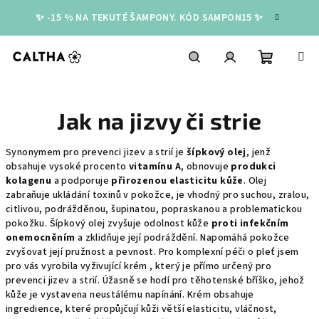
Přejít
✨ -15 % NA TEKUTÉ ŠAMPONY. KÓD SAMPON15 ✨
na
obsah
Nákupní
Hledat
Přihlášení
Jak na jizvy či strie
košík
Synonymem pro prevenci jizev a strií je
šípkový olej
, jenž
obsahuje vysoké procento
vitamínu A
, obnovuje
produkci
kolagenu
a podporuje
přirozenou elasticitu kůže
. Olej
zabraňuje ukládání toxinů v pokožce, je vhodný pro suchou, zralou,
citlivou, podrážděnou, šupinatou, popraskanou a problematickou
pokožku. Šípkový olej zvyšuje odolnost kůže
proti infekčním
onemocněním
a zklidňuje její podráždění. Napomáhá pokožce
zvyšovat její pružnost a pevnost. Pro komplexní péči o pleť jsem
pro vás vyrobila vyživující krém , který je přímo určený pro
prevenci jizev a strií. Úžasně se hodí pro těhotenské bříško, jehož
kůže je vystavena neustálému napínání. Krém obsahuje
ingredience, které propůjčují kůži větší elasticitu, vláčnost,