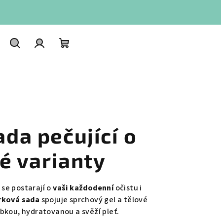
Hledat
Přihlášení
Nákupní
košík
da pečující o
né varianty
é se postarají o
vaši každodenní
očistu i
rková sada
spojuje sprchový gel a tělové
bkou, hydratovanou a svěží pleť.