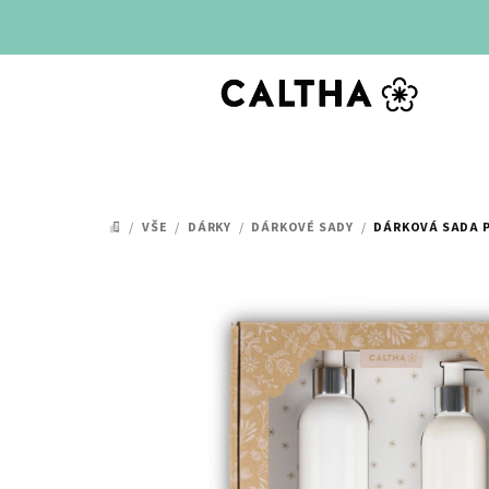
Přejít
na
obsah
/
VŠE
/
DÁRKY
/
DÁRKOVÉ SADY
/
DÁRKOVÁ SADA P
DOMŮ