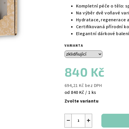
Kompletní péče o tělo: s
Na výběr dvě voňavé vari
Hydratace, regenerace 
Certifikovaná přírodní k
Elegantní dárkové balen
VARIANTA
840 Kč
694,21 Kč bez DPH
Měrná
od 840 Kč / 1 ks
cena:
Zvolte variantu
−
+