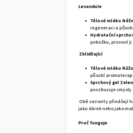
Levandule
Tělové mléko Něžn
regeneraci a působ
Hydratační sprchov
pokožku, provoní ji
Zklidňující
Tělové mléko Růž
působí aromaterape
Sprchový gel Zelen
povzbuzuje smysly.
Obě varianty přinášejí ha
jako dárek nebo jako mal
Proč funguje