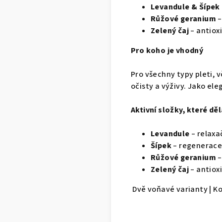
Levandule & Šípek
Růžové geranium
–
Zelený čaj
– antioxi
Pro koho je vhodný
Pro všechny typy pleti, v
očisty a výživy. Jako ele
Aktivní složky, které děl
Levandule
– relaxač
Šípek
– regenerace 
Růžové geranium
–
Zelený čaj
– antioxi
Dvě voňavé varianty | Ko