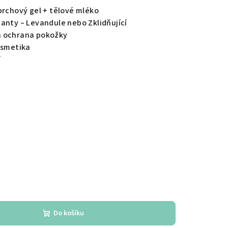
prchový gel + tělové mléko
anty – Levandule nebo Zklidňující
a ochrana pokožky
osmetika
í
Do košíku