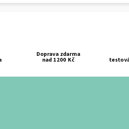
Doprava zdarma
a
nad 1200 Kč
testová