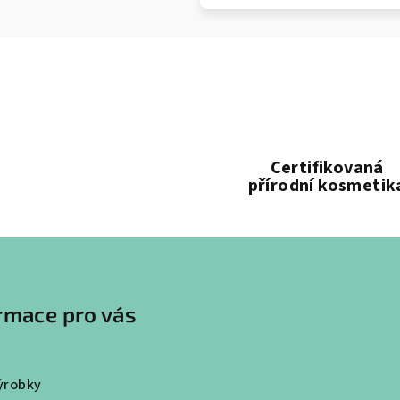
Certifikovaná
přírodní kosmetik
rmace pro vás
ýrobky