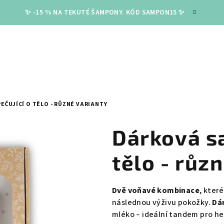
✨ -15 % NA TEKUTÉ ŠAMPONY. KÓD SAMPON15 ✨
EČUJÍCÍ O TĚLO - RŮZNÉ VARIANTY
Dárková sa
tělo - růz
Dvě voňavé kombinace
, kter
následnou výživu pokožky.
Dá
mléko – ideální tandem pro he