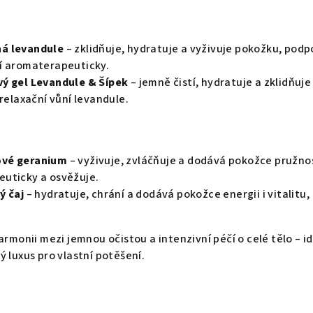
á levandule
– zklidňuje, hydratuje a vyživuje pokožku, podp
í aromaterapeuticky.
ý gel Levandule & Šípek
– jemně čistí, hydratuje a zklidňuje
 relaxační vůní levandule.
ové geranium
– vyživuje, zvláčňuje a dodává pokožce pružno
uticky a osvěžuje.
ý čaj
– hydratuje, chrání a dodává pokožce energii i vitalitu,
rmonii mezi jemnou očistou a intenzivní péčí o celé tělo – i
ý luxus pro vlastní potěšení.