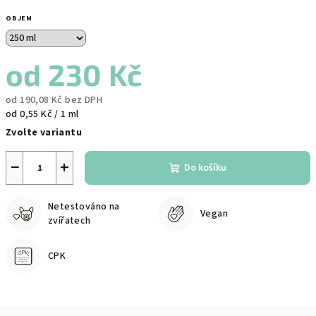
OBJEM
od
230 Kč
od
190,08 Kč
bez DPH
Měrná
od 0,55 Kč / 1 ml
cena:
Zvolte variantu
−
+
Do košíku
Netestováno na
Vegan
zvířatech
CPK