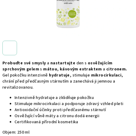
Probuďte své smysly
a
nastartujte
den s
osvěžujícím
sprchovým gelem
s
mátou, kávovým extraktem
a
citronem.
Gel pokožku intenzivně
hydratuje,
stimuluje
mikrocirkulaci,
chrání před předčasným stárnutím a zanechává ji jemnou a
revitalizovanou.
Intenzivně hydratuje a zklidňuje pokožku
Stimuluje mikrocirkulaci a podporuje zdravý vzhled pleti
Antioxidační účinky proti předčasnému stárnutí
Osvěžující vůně máty a citronu dodá energii
Certifikovaná přírodní kosmetika
Objem: 250 ml