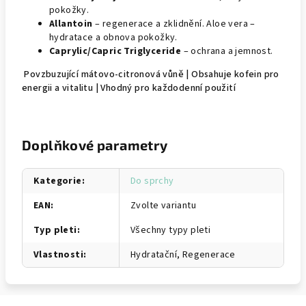
pokožky.
Allantoin
– regenerace a zklidnění. Aloe vera –
hydratace a obnova pokožky.
Caprylic/Capric Triglyceride
– ochrana a jemnost.
Povzbuzující mátovo-citronová vůně | Obsahuje kofein pro
energii a vitalitu | Vhodný pro každodenní použití
Doplňkové parametry
Kategorie
:
Do sprchy
EAN
:
Zvolte variantu
Typ pleti
:
Všechny typy pleti
Vlastnosti
:
Hydratační, Regenerace