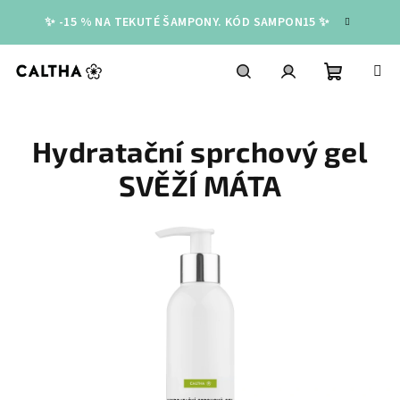
Přejít
✨ -15 % NA TEKUTÉ ŠAMPONY. KÓD SAMPON15 ✨
na
obsah
Nákupní
Hledat
Přihlášení
Hydratační sprchový gel
košík
SVĚŽÍ MÁTA