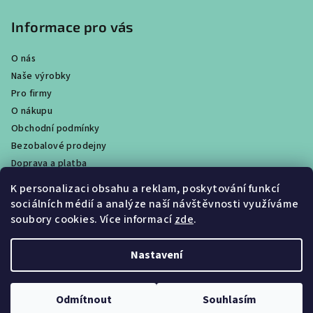
Informace pro vás
O nás
Naše výrobky
Pro firmy
O nákupu
Obchodní podmínky
Bezobalové prodejny
Doprava a platba
Ochrana osobních údajů / GDPR
K personalizaci obsahu a reklam, poskytování funkcí
Věrnostní program
sociálních médií a analýze naší návštěvnosti využíváme
Obchody
soubory cookies. Více informací
zde
.
Velkoobchodní prodej
Nastavení
Copyright 2026
CALTHA přírodní kosmetika
. Všechna práva
vyhrazena.
Upravit nastavení cookies
Odmítnout
Souhlasím