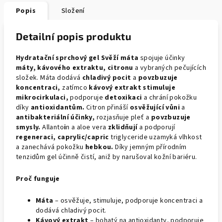
Popis
Složení
Detailní popis produktu
Hydratační sprchový gel Svěží máta
spojuje účinky
máty, kávového extraktu, citronu
a vybraných pečujících
složek. Máta dodává
chladivý pocit
a
povzbuzuje
koncentraci,
zatímco
kávový extrakt stimuluje
mikrocirkulaci,
podporuje
detoxikaci
a chrání pokožku
díky
antioxidantům.
Citron přináší
osvěžující vůni
a
antibakteriální účinky,
rozjasňuje pleť a
povzbuzuje
smysly.
Allanto
i
n a aloe vera
zklidňují
a podporují
regeneraci, caprylic/capric
triglyceride uzamyká vlhkost
a zanechává pokožku
hebkou.
Díky jemným přírodním
tenzidům gel účinně čistí, aniž by narušoval kožní bariéru.
Proč funguje
Máta
– osvěžuje, stimuluje, podporuje koncentraci a
dodává chladivý pocit.
Kávový extrakt
– bohatý na antioxidanty, podporuje