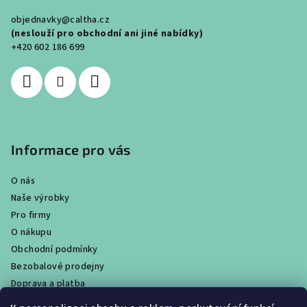
a
objednavky@caltha.cz
t
(neslouží pro obchodní ani jiné nabídky)
í
+420 602 186 699
Informace pro vás
O nás
Naše výrobky
Pro firmy
O nákupu
Obchodní podmínky
Bezobalové prodejny
Doprava a platba
Ochrana osobních údajů / GDPR