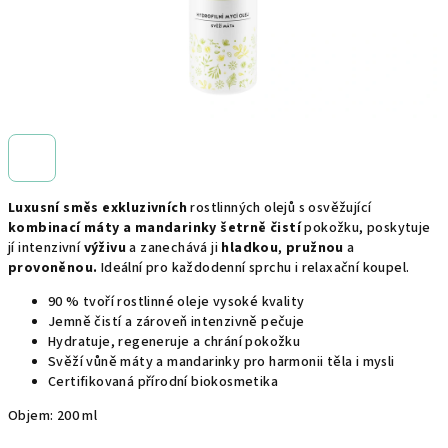
Luxusní směs exkluzivních
rostlinných olejů s osvěžující
kombinací máty a mandarinky
šetrně čistí
pokožku, poskytuje
jí intenzivní
výživu
a zanechává ji
hladkou
,
pružnou
a
provoněnou.
Ideální pro každodenní sprchu i relaxační koupel.
90 % tvoří rostlinné oleje vysoké kvality
Jemně čistí a zároveň intenzivně pečuje
Hydratuje, regeneruje a chrání pokožku
Svěží vůně máty a mandarinky pro harmonii těla i mysli
Certifikovaná přírodní biokosmetika
Objem: 200 ml