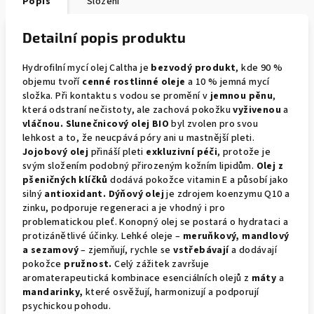
Popis
Složení
Detailní popis produktu
Hydrofilní mycí olej Caltha je
bezvodý produkt
, kde 90 %
objemu tvoří
cenné rostlinné oleje
a 10 % jemná mycí
složka. Při kontaktu s vodou se promění v
jemnou pěnu
,
která odstraní nečistoty, ale zachová pokožku
vyživenou
a
vláčnou. Slunečnicový olej BIO
byl zvolen pro svou
lehkost a to, že neucpává póry ani u mastnější pleti.
Jojobový olej
přináší pleti
exkluzivní péči
, protože je
svým složením podobný přirozeným kožním lipidům.
Olej z
pšeničných klíčků
dodává pokožce vitamin E a působí jako
silný
antioxidant.
Dýňový olej
je zdrojem koenzymu Q10 a
zinku, podporuje regeneraci a je vhodný i pro
problematickou pleť. Konopný olej se postará o hydrataci a
protizánětlivé účinky. Lehké oleje –
meruňkový, mandlový
a sezamový
– zjemňují, rychle se
vstřebávají
a dodávají
pokožce
pružnost.
Celý zážitek završuje
aromaterapeutická kombinace esenciálních olejů z
máty
a
mandarinky,
které osvěžují, harmonizují a podporují
psychickou pohodu.