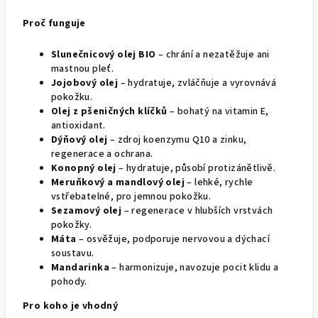
Proč funguje
Slunečnicový olej BIO
– chrání a nezatěžuje ani
mastnou pleť.
Jojobový olej
– hydratuje, zvláčňuje a vyrovnává
pokožku.
Olej z pšeničných klíčků
– bohatý na vitamin E,
antioxidant.
Dýňový olej
– zdroj koenzymu Q10 a zinku,
regenerace a ochrana.
Konopný olej
– hydratuje, působí protizánětlivě.
Meruňkový
a
mandlový olej
– lehké, rychle
vstřebatelné, pro jemnou pokožku.
Sezamový olej
– regenerace v hlubších vrstvách
pokožky.
Máta
– osvěžuje, podporuje nervovou a dýchací
soustavu.
Mandarinka
– harmonizuje, navozuje pocit klidu a
pohody.
Pro koho je vhodný