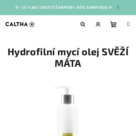
Přejít
✨ -15 % NA TEKUTÉ ŠAMPONY. KÓD SAMPON15 ✨
na
obsah
Nákupní
Hledat
Přihlášení
Hydrofilní mycí olej SVĚŽÍ
košík
MÁTA