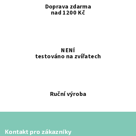
Doprava zdarma
nad 1200 Kč
NENÍ
testováno na zvířatech
Ruční výroba
Z
á
Kontakt pro zákazníky
p