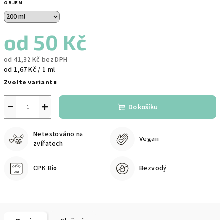
OBJEM
od
50 Kč
od
41,32 Kč
bez DPH
Měrná
od 1,67 Kč / 1 ml
cena:
Zvolte variantu
−
+
Do košíku
Netestováno na
Vegan
zvířatech
CPK Bio
Bezvodý