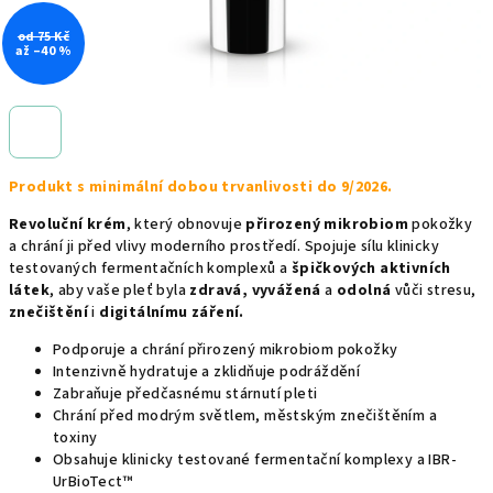
od 75 Kč
až –40 %
Produkt s minimální dobou trvanlivosti do 9/2026.
Revoluční krém
, který obnovuje
přirozený mikrobiom
pokožky
a chrání ji před vlivy moderního prostředí. Spojuje sílu klinicky
testovaných fermentačních komplexů a
špičkových aktivních
látek
, aby vaše pleť byla
zdravá, vyvážená
a
odolná
vůči stresu,
znečištění
i
digitálnímu záření.
Podporuje a chrání přirozený mikrobiom pokožky
Intenzivně hydratuje a zklidňuje podráždění
Zabraňuje předčasnému stárnutí pleti
Chrání před modrým světlem, městským znečištěním a
toxiny
Obsahuje klinicky testované fermentační komplexy a IBR-
UrBioTect™