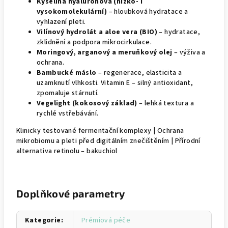
Kyselina hyaluronová (nízko- i
vysokomolekulární)
– hloubková hydratace a
vyhlazení pleti.
Vilínový hydrolát a aloe vera (BIO)
– hydratace,
zklidnění a podpora mikrocirkulace.
Moringový, arganový a meruňkový olej
– výživa a
ochrana.
Bambucké máslo
– regenerace, elasticita a
uzamknutí vlhkosti. Vitamin E – silný antioxidant,
zpomaluje stárnutí.
Vegelight (kokosový základ)
– lehká textura a
rychlé vstřebávání.
Klinicky testované fermentační komplexy | Ochrana
mikrobiomu a pleti před digitálním znečištěním | Přírodní
alternativa retinolu – bakuchiol
Doplňkové parametry
Kategorie
:
Prémiová péče