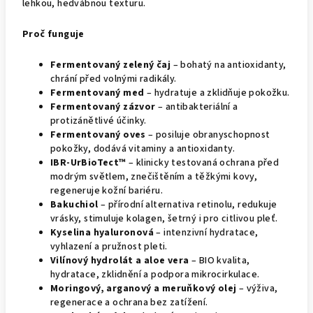
lehkou, hedvábnou texturu.
Proč funguje
Fermentovaný zelený čaj
– bohatý na antioxidanty,
chrání před volnými radikály.
Fermentovaný med
– hydratuje a zklidňuje pokožku.
Fermentovaný zázvor
– antibakteriální a
protizánětlivé účinky.
Fermentovaný oves
– posiluje obranyschopnost
pokožky, dodává vitaminy a antioxidanty.
IBR-UrBioTect™
– klinicky testovaná ochrana před
modrým světlem, znečištěním a těžkými kovy,
regeneruje kožní bariéru.
Bakuchiol
– přírodní alternativa retinolu, redukuje
vrásky, stimuluje kolagen, šetrný i pro citlivou pleť.
Kyselina hyaluronová
– intenzivní hydratace,
vyhlazení a pružnost pleti.
Vilínový hydrolát a aloe vera
– BIO kvalita,
hydratace, zklidnění a podpora mikrocirkulace.
Moringový, arganový a meruňkový olej
– výživa,
regenerace a ochrana bez zatížení.