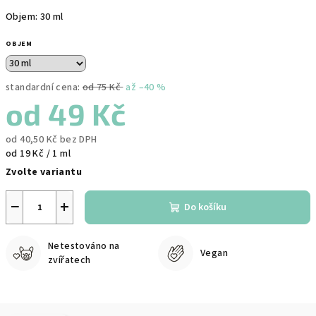
Objem: 30 ml
OBJEM
standardní cena:
od 75 Kč
až –40 %
od
49 Kč
od
40,50 Kč
bez DPH
Měrná
od 19 Kč / 1 ml
cena:
Zvolte variantu
−
+
Do košíku
Netestováno na
Vegan
zvířatech