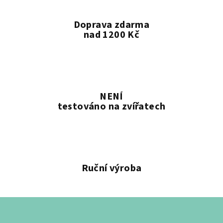
Doprava zdarma
nad 1200 Kč
NENÍ
testováno na zvířatech
Ruční výroba
Z
á