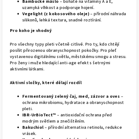
Bambucké máslo
– bohaté na vitaminy A a E,
uzamyká vlhkost a podporuje hojení.
Vegelight (z kokosového oleje)
– přírodní náhrada
silikonů, lehká textura, snadné roztírání.
Pro koho je vhodný
Pro všechny typy pleti včetně citlivé. Pro ty, kdo chtějí
posílit přirozenou obranyschopnost pokožky. Pro pleť
vystavenou digitálnímu světlu, městskému smogu a stresu.
Pro ženy i muže hledající anti-age efekt s šetrnými
aktivními látkami.
Aktivní složky, které dělají rozdíl
Fermentovaný zelený čaj, med, zázvor a oves
–
ochrana mikrobiomu, hydratace a obranyschopnost
pleti.
IBR-UrBioTect™
– antioxidační ochrana před
modrým světlem a znečištěním.
Bakuchiol
– přírodní alternativa retinolu, redukce
vrásek.