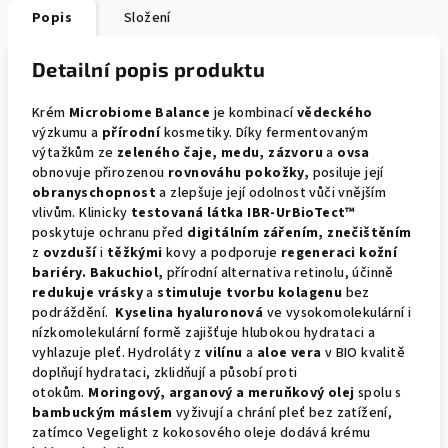
Popis
Složení
Detailní popis produktu
Krém
Microbiome Balance
je kombinací
vědeckého
výzkumu a
přírodní
kosmetiky. Díky fermentovaným
výtažkům ze
zeleného čaje, medu, zázvoru
a
ovsa
obnovuje přirozenou
rovnováhu pokožky,
posiluje její
obranyschopnost
a zlepšuje její odolnost vůči vnějším
vlivům.
Klinicky
testovaná látka IBR-UrBioTect™
poskytuje ochranu před
digitálním zářením, znečištěním
z
ovzduší
i
těžkými
kovy a podporuje
regeneraci kožní
bariéry.
Bakuchiol,
přírodní alternativa retinolu, účinně
redukuje vrásky
a
stimuluje tvorbu kolagenu
bez
podráždění.
Kyselina hyaluronová
ve vysokomolekulární i
nízkomolekulární formě zajišťuje hlubokou hydrataci a
vyhlazuje pleť. Hydroláty z
vilínu
a
aloe vera
v BIO kvalitě
doplňují hydrataci, zklidňují a působí proti
otokům.
Moringový, arganový a meruňkový olej
spolu s
bambuckým máslem
vyživují a chrání pleť bez zatížení,
zatímco Vegelight z kokosového oleje dodává krému