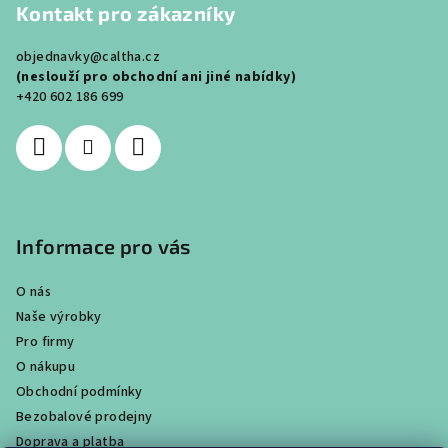
Kontakt pro zákazníky
p
a
objednavky@caltha.cz
t
(neslouží pro obchodní ani jiné nabídky)
í
+420 602 186 699
Informace pro vás
O nás
Naše výrobky
Pro firmy
O nákupu
Obchodní podmínky
Bezobalové prodejny
Doprava a platba