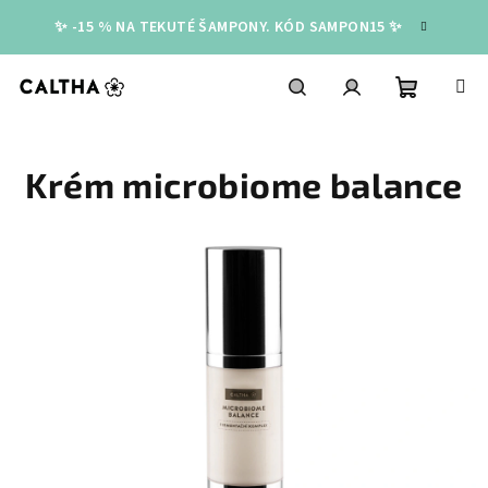
Přejít
✨ -15 % NA TEKUTÉ ŠAMPONY. KÓD SAMPON15 ✨
na
obsah
Nákupní
Hledat
Přihlášení
Krém microbiome balance
košík