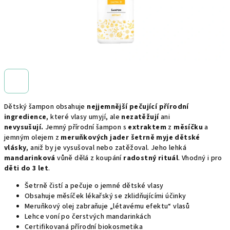
Dětský šampon obsahuje
nejjemnější pečující přírodní
ingredience
, které vlasy umyjí, ale
nezatěžují
ani
nevysušují.
Jemný přírodní šampon s
extraktem
z
měsíčku
a
jemným olejem z
meruňkových jader
šetrně myje dětské
vlásky
, aniž by je vysušoval nebo zatěžoval. Jeho lehká
mandarinková
vůně dělá z koupání
radostný rituál
. Vhodný i pro
děti do 3 let
.
Šetrně čistí a pečuje o jemné dětské vlasy
Obsahuje měsíček lékařský se zklidňujícími účinky
Meruňkový olej zabraňuje „létavému efektu“ vlasů
Lehce voní po čerstvých mandarinkách
Certifikovaná přírodní biokosmetika