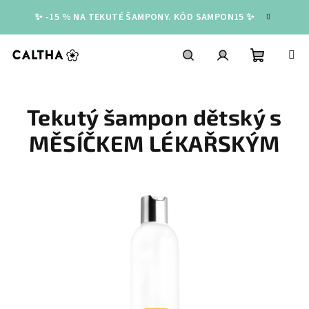
Přejít
✨ -15 % NA TEKUTÉ ŠAMPONY. KÓD SAMPON15 ✨
na
obsah
Nákupní
Hledat
Přihlášení
Tekutý šampon dětský s
košík
MĚSÍČKEM LÉKAŘSKÝM