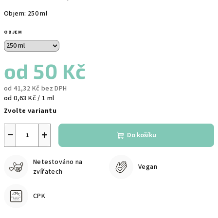
Objem: 250 ml
OBJEM
od
50 Kč
od
41,32 Kč
bez DPH
Měrná
od 0,63 Kč / 1 ml
cena:
Zvolte variantu
−
+
Do košíku
Netestováno na
Vegan
zvířatech
CPK