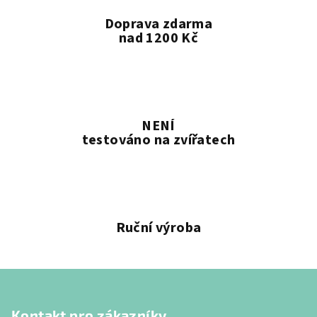
Doprava zdarma
nad 1200 Kč
NENÍ
testováno na zvířatech
Ruční výroba
Z
á
Kontakt pro zákazníky