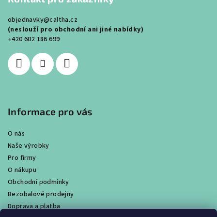
p
a
objednavky@caltha.cz
t
(neslouží pro obchodní ani jiné nabídky)
í
+420 602 186 699
Informace pro vás
O nás
Naše výrobky
Pro firmy
O nákupu
Obchodní podmínky
Bezobalové prodejny
Doprava a platba