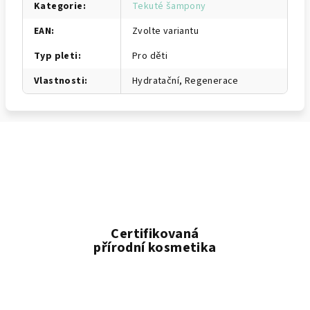
Kategorie
:
Tekuté šampony
EAN
:
Zvolte variantu
Typ pleti
:
Pro děti
Vlastnosti
:
Hydratační, Regenerace
Certifikovaná
přírodní kosmetika