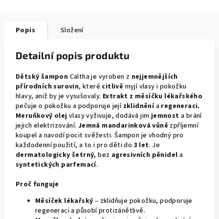
Popis
Složení
Detailní popis produktu
Dětský šampon
Caltha je vyroben z
nejjemnějších
přírodních surovin
, které
citlivě
myjí vlasy i pokožku
hlavy, aniž by je vysušovaly.
Extrakt z měsíčku lékařského
pečuje o pokožku a podporuje její
zklidnění
a
regeneraci.
Meruňkový olej
vlasy vyživuje, dodává jim
jemnost
a brání
jejich elektrizování.
Jemná mandarinková vůně
zpříjemní
koupel a navodí pocit svěžesti. Šampon je vhodný pro
každodenní použití, a to i pro děti do
3 let
. Je
dermatologicky šetrný,
bez
agresivních pěnidel
a
syntetických parfemací
.
Proč funguje
Měsíček lékařský
– zklidňuje pokožku, podporuje
regeneraci a působí protizánětlivě.