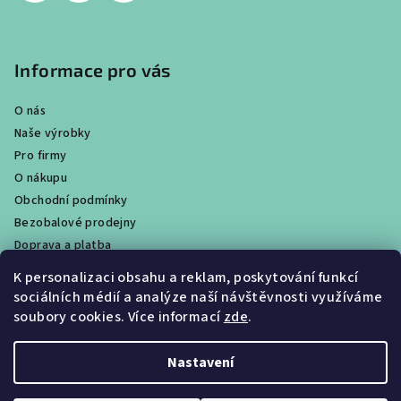
Informace pro vás
O nás
Naše výrobky
Pro firmy
O nákupu
Obchodní podmínky
Bezobalové prodejny
Doprava a platba
Ochrana osobních údajů / GDPR
K personalizaci obsahu a reklam, poskytování funkcí
Věrnostní program
sociálních médií a analýze naší návštěvnosti využíváme
Obchody
soubory cookies. Více informací
zde
.
Velkoobchodní prodej
Nastavení
Copyright 2026
CALTHA přírodní kosmetika
. Všechna práva