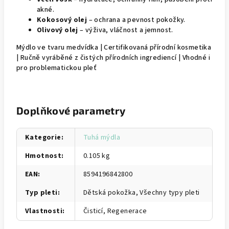
akné.
Kokosový olej
– ochrana a pevnost pokožky.
Olivový olej
– výživa, vláčnost a jemnost.
Mýdlo ve tvaru medvídka | Certifikovaná přírodní kosmetika
| Ručně vyráběné z čistých přírodních ingrediencí | Vhodné i
pro problematickou pleť
Doplňkové parametry
Kategorie
:
Tuhá mýdla
Hmotnost
:
0.105 kg
EAN
:
8594196842800
Typ pleti
:
Dětská pokožka, Všechny typy pleti
Vlastnosti
:
Čisticí, Regenerace