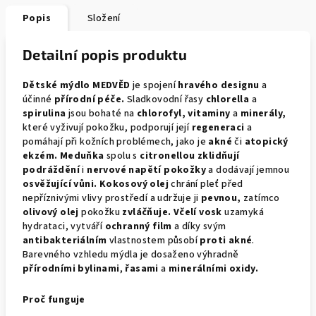
Popis
Složení
Detailní popis produktu
Dětské mýdlo MEDVĚD
je spojení
hravého designu
a
účinné
přírodní péče.
Sladkovodní řasy
chlorella
a
spirulina
jsou bohaté na
chlorofyl, vitaminy
a
minerály,
které vyživují pokožku, podporují její
regeneraci
a
pomáhají při kožních problémech, jako je
akné
či
atopický
ekzém. Meduňka
spolu s
citronellou zklidňují
podráždění
i
nervové napětí pokožky
a dodávají jemnou
osvěžující vůni. Kokosový olej
chrání pleť před
nepříznivými vlivy prostředí a udržuje ji
pevnou,
zatímco
olivový olej
pokožku
zvláčňuje. Včelí vosk
uzamyká
hydrataci, vytváří
ochranný film
a díky svým
antibakteriálním
vlastnostem působí
proti akné
.
Barevného vzhledu mýdla je dosaženo výhradně
přírodními bylinami
,
řasami
a
minerálními oxidy.
Proč funguje