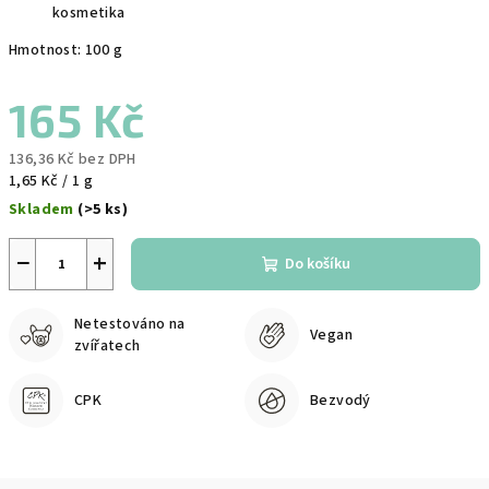
kosmetika
Hmotnost: 100 g
165 Kč
136,36 Kč bez DPH
Měrná
1,65 Kč / 1 g
cena:
Skladem
(>5 ks)
−
+
Do košíku
Netestováno na
Vegan
zvířatech
CPK
Bezvodý