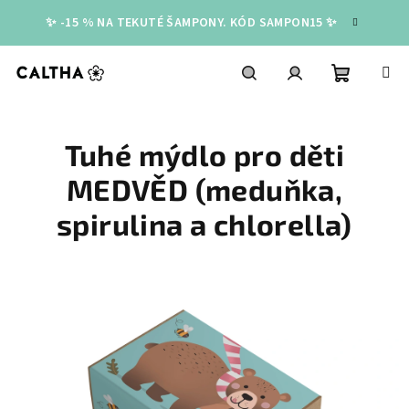
Přejít
✨ -15 % NA TEKUTÉ ŠAMPONY. KÓD SAMPON15 ✨
na
obsah
Nákupní
Hledat
Přihlášení
Tuhé mýdlo pro děti
košík
MEDVĚD (meduňka,
spirulina a chlorella)