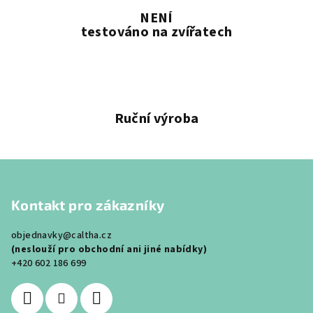
NENÍ
testováno na zvířatech
Ruční výroba
Z
á
Kontakt pro zákazníky
p
a
objednavky@caltha.cz
t
(neslouží pro obchodní ani jiné nabídky)
í
+420 602 186 699