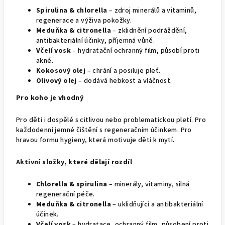
Spirulina & chlorella
– zdroj minerálů a vitaminů,
regenerace a výživa pokožky.
Meduňka & citronella
– zklidnění podráždění,
antibakteriální účinky, příjemná vůně.
Včelí vosk
– hydratační ochranný film, působí proti
akné.
Kokosový olej
– chrání a posiluje pleť.
Olivový olej
– dodává hebkost a vláčnost.
Pro koho je vhodný
Pro děti i dospělé s citlivou nebo problematickou pletí. Pro
každodenní jemné čištění s regeneračním účinkem. Pro
hravou formu hygieny, která motivuje děti k mytí.
Aktivní složky, které dělají rozdíl
Chlorella & spirulina
– minerály, vitaminy, silná
regenerační péče.
Meduňka & citronella
– uklidňující a antibakteriální
účinek.
Včelí vosk
– hydratace, ochranný film, působení proti