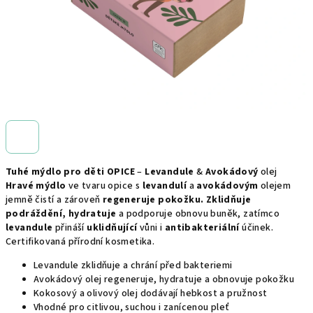
Tuhé mýdlo pro děti OPICE
–
Levandule
&
Avokádový
olej
Hravé mýdlo
ve tvaru opice s
levandulí
a
avokádovým
olejem
jemně čistí a zároveň
regeneruje pokožku. Zklidňuje
podráždění, hydratuje
a podporuje obnovu buněk, zatímco
levandule
přináší
uklidňující
vůni i
antibakteriální
účinek.
Certifikovaná přírodní kosmetika.
Levandule zklidňuje a chrání před bakteriemi
Avokádový olej regeneruje, hydratuje a obnovuje pokožku
Kokosový a olivový olej dodávají hebkost a pružnost
Vhodné pro citlivou, suchou i zanícenou pleť