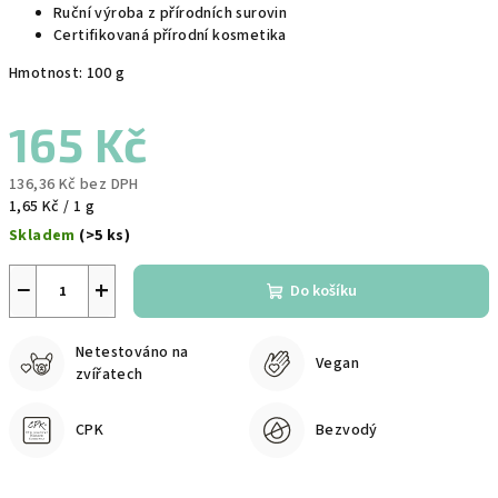
Ruční výroba z přírodních surovin
Certifikovaná přírodní kosmetika
Hmotnost: 100 g
165 Kč
136,36 Kč bez DPH
Měrná
1,65 Kč / 1 g
cena:
Skladem
(>5 ks)
−
+
Do košíku
Netestováno na
Vegan
zvířatech
CPK
Bezvodý