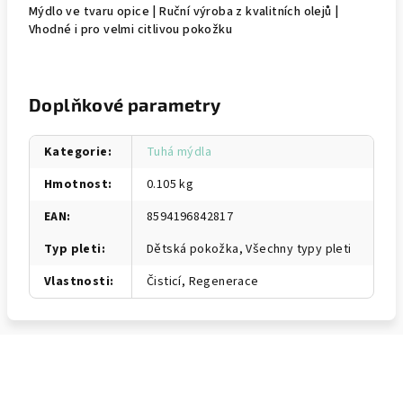
Mýdlo ve tvaru opice | Ruční výroba z kvalitních olejů |
Vhodné i pro velmi citlivou pokožku
Doplňkové parametry
Kategorie
:
Tuhá mýdla
Hmotnost
:
0.105 kg
EAN
:
8594196842817
Typ pleti
:
Dětská pokožka, Všechny typy pleti
Vlastnosti
:
Čisticí, Regenerace