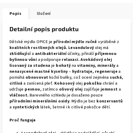
Popis
Složení
Detailní popis produktu
Dětské mýdlo OPICE je
přírodní mýdlo ručně
vyráběné z
kvalitních rostlinných olejů. Levandulový
olej má
zklidňující
a
antibakteriální
účinky, přináší
příjemnou
bylinnou vůni
a podporuje
relaxaci. Avokádový olej
lisovaný za studena
je
bohatý
na
vitaminy, minerály
a
nenasycené mastné kyseliny
–
hydratuje, regeneruje
a
pomáhá
obnovovat
kožní buňky, což ocení zejména
suchá,
citlivá
a zanícená pleť.
Kokosový
olej
pokožku
chrání a
udržuje
pevnou,
zatímco
olivový olej
zajišťuje
jemnost
a
vláčnost.
Barevného vzhledu je dosaženo pouze
přírodními minerálními oxidy
. Mýdlo je bez
konzervantů
a
syntetických
látek, šetrné i k citlivé pokožce dětí.
Proč funguje