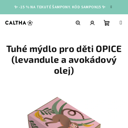
Přejít
✨ -15 % NA TEKUTÉ ŠAMPONY. KÓD SAMPON15 ✨
na
obsah
Nákupní
Hledat
Přihlášení
Tuhé mýdlo pro děti OPICE
košík
(levandule a avokádový
olej)