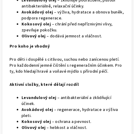
Levandulový olej
– zklidňuje podráždění, působí
antibakteriálně, relaxační účinky.
Avokádový olej
– výživa, hydratace a obnova buněk,
podpora regenerace.
Kokosový olej
– chrání před nepříznivými vlivy,
zpevňuje pokožku.
Olivový olej
– dodává jemnost a vláčnost.
Pro koho je vhodný
Pro děti i dospělé s citlivou, suchou nebo zanícenou pletí.
Pro každodenní jemné čištění s regeneračním účinkem. Pro
ty, kdo hledají hravé a voňavé mýdlo s přírodní péčí.
Aktivní složky, které dělají rozdíl
Levandulový olej
– antibakteriální a zklidňující
účinek.
Avokádový olej
– regenerace, hydratace a výživa
pleti.
Kokosový olej
– ochrana a pevnost.
Olivový olej
– hebkost a vláčnost.