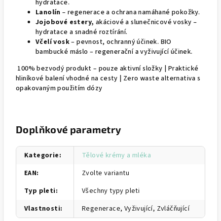
hydratace.
Lanolín
– regenerace a ochrana namáhané pokožky.
Jojobové estery,
akáciové a slunečnicové vosky –
hydratace a snadné roztírání.
Včelí vosk
– pevnost, ochranný účinek. BIO
bambucké máslo – regenerační a vyživující účinek.
100% bezvodý produkt – pouze aktivní složky | Praktické
hliníkové balení vhodné na cesty | Zero waste alternativa s
opakovaným použitím dózy
Doplňkové parametry
Kategorie
:
Tělové krémy a mléka
EAN
:
Zvolte variantu
Typ pleti
:
Všechny typy pleti
Vlastnosti
:
Regenerace, Vyživující, Zvláčňující