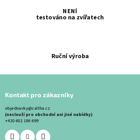
NENÍ
testováno na zvířatech
Ruční výroba
Z
á
Kontakt pro zákazníky
p
a
objednavky@caltha.cz
t
(neslouží pro obchodní ani jiné nabídky)
í
+420 602 186 699