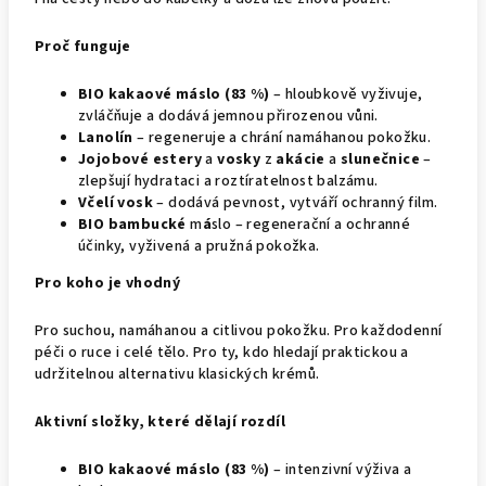
Proč funguje
BIO kakaové máslo (83 %)
– hloubkově vyživuje,
zvláčňuje a dodává jemnou přirozenou vůni.
Lanolín
– regeneruje a chrání namáhanou pokožku.
Jojobové estery
a
vosky
z
akácie
a
slunečnice
–
zlepšují hydrataci a roztíratelnost balzámu.
Včelí vosk
– dodává pevnost, vytváří ochranný film.
BIO bambucké
m
á
slo – regenerační a ochranné
účinky, vyživená a pružná pokožka.
Pro koho je vhodný
Pro suchou, namáhanou a citlivou pokožku. Pro každodenní
péči o ruce i celé tělo. Pro ty, kdo hledají praktickou a
udržitelnou alternativu klasických krémů.
Aktivní složky, které dělají rozdíl
BIO kakaové máslo
(83 %)
– intenzivní výživa a