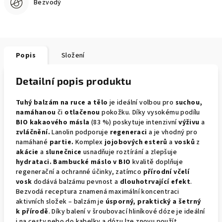
Bezvodý
Popis
Složení
Detailní popis produktu
Tuhý balzám na ruce a tělo
je ideální volbou pro
suchou,
namáhanou
či
otlačenou
pokožku. Díky vysokému podílu
BIO kakaového másla
(83 %) poskytuje intenzivní
výživu
a
zvláčnění.
Lanolin podporuje
regeneraci
a je vhodný pro
namáhané
partie.
Komplex
jojobových esterů
a
vosků
z
akácie
a
slunečnice
usnadňuje roztírání a zlepšuje
hydrataci.
Bambucké máslo v BIO
kvalitě doplňuje
regenerační a ochranné účinky, zatímco
přírodní včelí
vosk
dodává balzámu pevnost a
dlouhotrvající efekt
.
Bezvodá receptura znamená maximální koncentraci
aktivních složek – balzám je
úsporný, praktický a šetrný
k přírodě
. Díky balení v šroubovací hliníkové dóze je ideální
i na cesty nebo do kabelky a dózu lze znovu použít.