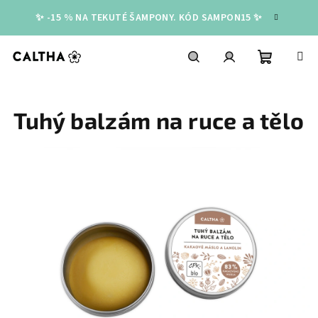
Přejít
✨ -15 % NA TEKUTÉ ŠAMPONY. KÓD SAMPON15 ✨
na
obsah
Nákupní
Hledat
Přihlášení
Tuhý balzám na ruce a tělo
košík