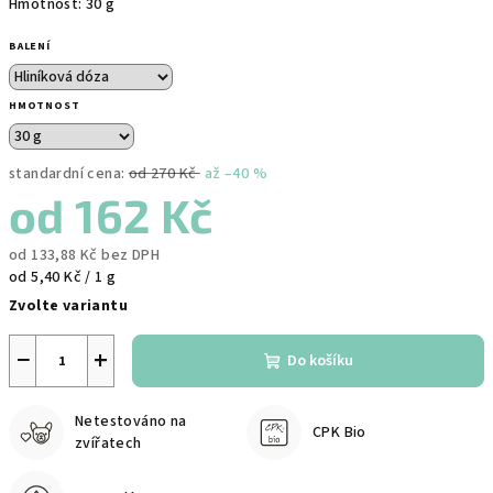
Hmotnost: 30 g
BALENÍ
HMOTNOST
standardní cena:
od 270 Kč
až –40 %
od
162 Kč
od
133,88 Kč
bez DPH
Měrná
od 5,40 Kč / 1 g
cena:
Zvolte variantu
−
+
Do košíku
Netestováno na
CPK Bio
zvířatech