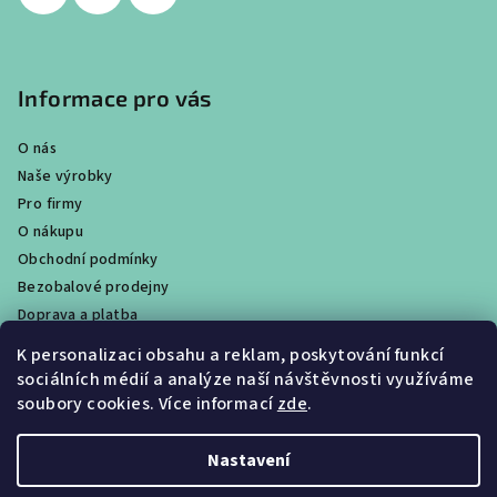
Informace pro vás
O nás
Naše výrobky
Pro firmy
O nákupu
Obchodní podmínky
Bezobalové prodejny
Doprava a platba
Ochrana osobních údajů / GDPR
K personalizaci obsahu a reklam, poskytování funkcí
Věrnostní program
sociálních médií a analýze naší návštěvnosti využíváme
Obchody
soubory cookies. Více informací
zde
.
Velkoobchodní prodej
Nastavení
Copyright 2026
CALTHA přírodní kosmetika
. Všechna práva