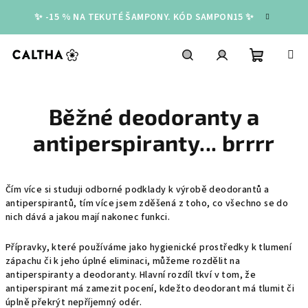
Přejít
✨ -15 % NA TEKUTÉ ŠAMPONY. KÓD SAMPON15 ✨
na
obsah
Nákupní
Hledat
Přihlášení
Běžné deodoranty a
košík
antiperspiranty... brrrr
Čím více si studuji odborné podklady k výrobě deodorantů a
antiperspirantů, tím více jsem zděšená z toho, co všechno se do
nich dává a jakou mají nakonec funkci.
Přípravky, které používáme jako hygienické prostředky k tlumení
zápachu či k jeho úplné eliminaci, můžeme rozdělit na
antiperspiranty a deodoranty. Hlavní rozdíl tkví v tom, že
antiperspirant má zamezit pocení, kdežto deodorant má tlumit či
úplně překrýt nepříjemný odér.