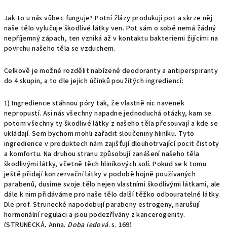
Jak to u nás vůbec funguje? Potní žlázy produkují pot a skrze něj
naše tělo vylučuje škodlivé látky ven. Pot sám o sobě nemá žádný
nepříjemný zápach, ten vzniká až v kontaktu bakteriemi žijícími na
povrchu našeho těla se vzduchem.
Celkově je možné rozdělit nabízené deodoranty a antiperspiranty
do 4 skupin, a to dle jejich účinků použitých ingrediencí:
1) Ingredience stáhnou póry tak, že vlastně nic navenek
nepropustí. Asi nás všechny napadne jednoduchá otázky, kam se
potom všechny ty škodlivé látky z našeho těla přesouvají a kde se
ukládají. Sem bychom mohli zařadit sloučeniny hliníku. Tyto
ingredience v produktech nám zajišťují dlouhotrvající pocit čistoty
a komfortu. Na druhou stranu způsobují zanášení našeho těla
škodlivými látky, včetně těch hliníkových solí. Pokud se k tomu
ještě přidají konzervační látky v podobě hojně používaných
parabenů, dusíme svoje tělo nejen vlastními škodlivými látkami, ale
dále k nim přidáváme pro naše tělo další těžko odbouratelné látky.
Dle prof. Strunecké napodobují parabeny estrogeny, narušují
hormonální regulaci a jsou podezřívány z kancerogenity.
(STRUNECKÁ, Anna.
Doba jedová
. s. 169)