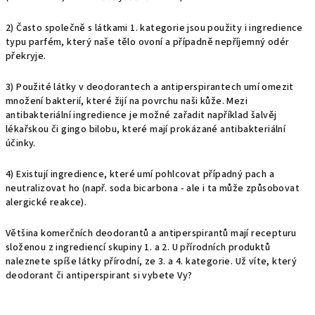
2) Často společně s látkami 1. kategorie jsou použity i ingredience
typu parfém, který naše tělo ovoní a případně nepříjemný odér
překryje.
3) Použité látky v deodorantech a antiperspirantech umí omezit
množení bakterií, které žijí na povrchu naši kůže. Mezi
antibakteriální ingredience je možné zařadit například šalvěj
lékařskou či gingo bilobu, které mají prokázané antibakteriální
účinky.
4) Existují ingredience, které umí pohlcovat případný pach a
neutralizovat ho (např. soda bicarbona - ale i ta může způsobovat
alergické reakce).
Většina komerčních deodorantů a antiperspirantů mají recepturu
složenou z ingrediencí skupiny 1. a 2. U přírodních produktů
naleznete spíše látky přírodní, ze 3. a 4. kategorie. Už víte, který
deodorant či antiperspirant si vybete Vy?