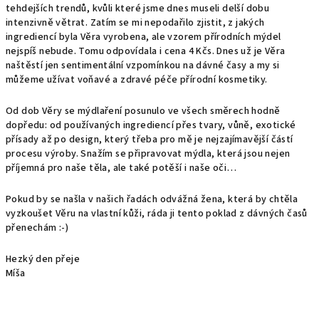
tehdejších trendů, kvůli které jsme dnes museli delší dobu
intenzivně větrat. Zatím se mi nepodařilo zjistit, z jakých
ingrediencí byla Věra vyrobena, ale vzorem přírodních mýdel
nejspíš nebude. Tomu odpovídala i cena 4 Kčs. Dnes už je Věra
naštěstí jen sentimentální vzpomínkou na dávné časy a my si
můžeme užívat voňavé a zdravé péče přírodní kosmetiky.
Od dob Věry se mýdlaření posunulo ve všech směrech hodně
dopředu: od používaných ingrediencí přes tvary, vůně, exotické
přísady až po design, který třeba pro mě je nejzajímavější částí
procesu výroby. Snažím se připravovat mýdla, která jsou nejen
příjemná pro naše těla, ale také potěší i naše oči…
Pokud by se našla v našich řadách odvážná žena, která by chtěla
vyzkoušet Věru na vlastní kůži, ráda ji tento poklad z dávných časů
přenechám :-)
Hezký den přeje
Míša