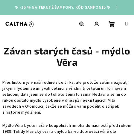
Přejít
✨ -15 % NA TEKUTÉ ŠAMPONY. KÓD SAMPON15 ✨
na
obsah
Nákupní
Hledat
Přihlášení
Závan starých časů - mýdlo
košík
Věra
Přes historii je v naší rodině sice Jirka, ale protože zatím nezjistil,
jakým mýdlem se umývali četníci a všichni ti ostatní uniformovaní
seladoni, dala jsem se do tohoto tématu sama. Nedávno se mi do
rukou dostalo mýdlo vyrobené v dnes již neexistujících Milo
závodech v Olomouci, takže se můžu s vámi podělit o střípek
z historie mýdlaření.
Mýdlo Věra byste našli v koupelnách mnoha domácností před rokem
1989. Tehdy klasický tvar a unylou barvu doprovází vůně dle