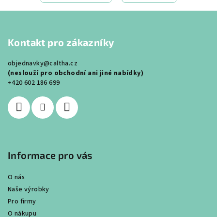
Z
á
Kontakt pro zákazníky
p
a
objednavky@caltha.cz
t
(neslouží pro obchodní ani jiné nabídky)
í
+420 602 186 699
Informace pro vás
O nás
Naše výrobky
Pro firmy
O nákupu