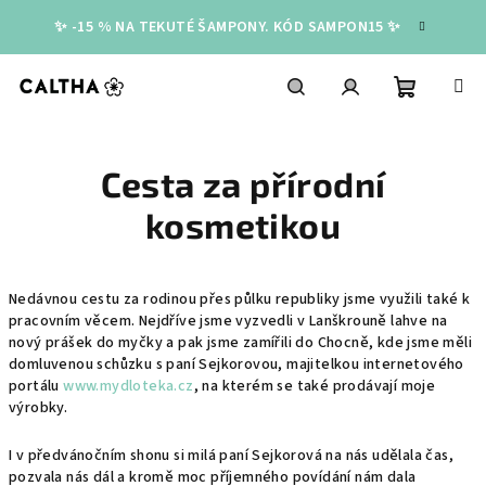
Přejít
✨ -15 % NA TEKUTÉ ŠAMPONY. KÓD SAMPON15 ✨
na
obsah
Nákupní
Hledat
Přihlášení
Cesta za přírodní
košík
kosmetikou
Nedávnou cestu za rodinou přes půlku republiky jsme využili také k
pracovním věcem. Nejdříve jsme vyzvedli v Lanškrouně lahve na
nový prášek do myčky a pak jsme zamířili do Chocně, kde jsme měli
domluvenou schůzku s paní Sejkorovou, majitelkou internetového
portálu
www.mydloteka.cz
, na kterém se také prodávají moje
výrobky.
I v předvánočním shonu si milá paní Sejkorová na nás udělala čas,
pozvala nás dál a kromě moc příjemného povídání nám dala