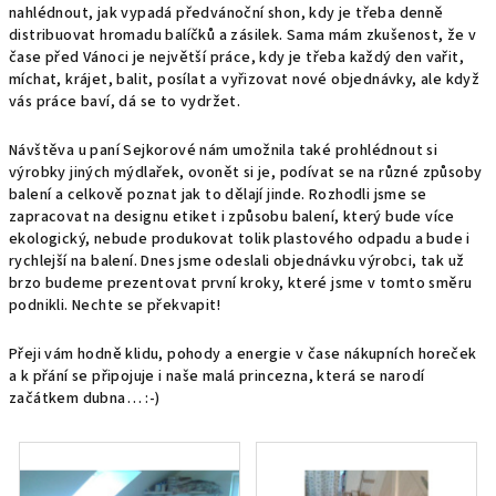
nahlédnout, jak vypadá předvánoční shon, kdy je třeba denně
distribuovat hromadu balíčků a zásilek. Sama mám zkušenost, že v
čase před Vánoci je největší práce, kdy je třeba každý den vařit,
míchat, krájet, balit, posílat a vyřizovat nové objednávky, ale když
vás práce baví, dá se to vydržet.
Návštěva u paní Sejkorové nám umožnila také prohlédnout si
výrobky jiných mýdlařek, ovonět si je, podívat se na různé způsoby
balení a celkově poznat jak to dělají jinde. Rozhodli jsme se
zapracovat na designu etiket i způsobu balení, který bude více
ekologický, nebude produkovat tolik plastového odpadu a bude i
rychlejší na balení. Dnes jsme odeslali objednávku výrobci, tak už
brzo budeme prezentovat první kroky, které jsme v tomto směru
podnikli. Nechte se překvapit!
Přeji vám hodně klidu, pohody a energie v čase nákupních horeček
a k přání se připojuje i naše malá princezna, která se narodí
začátkem dubna… :-)