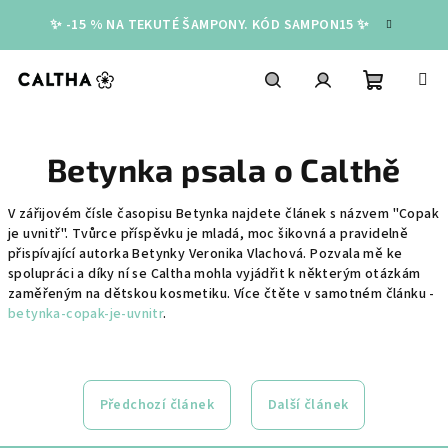
Přejít
✨ -15 % NA TEKUTÉ ŠAMPONY. KÓD SAMPON15 ✨
na
obsah
Nákupní
Hledat
Přihlášení
Betynka psala o Calthě
košík
V zářijovém čísle časopisu Betynka najdete článek s názvem "Copak
je uvnitř". Tvůrce příspěvku je mladá, moc šikovná a pravidelně
přispívající autorka Betynky Veronika Vlachová. Pozvala mě ke
spolupráci a díky ní se Caltha mohla vyjádřit k některým otázkám
zaměřeným na dětskou kosmetiku. Více čtěte v samotném článku -
betynka-copak-je-uvnitr
.
Předchozí článek
Další článek