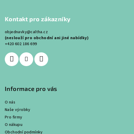
Z
á
Kontakt pro zákazníky
p
a
objednavky@caltha.cz
t
(neslouží pro obchodní ani jiné nabídky)
í
+420 602 186 699
Informace pro vás
O nás
Naše výrobky
Pro firmy
O nákupu
Obchodní podmínky