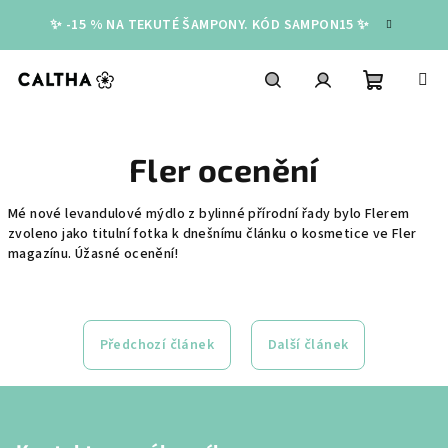
Přejít
✨ -15 % NA TEKUTÉ ŠAMPONY. KÓD SAMPON15 ✨
na
obsah
Nákupní
Hledat
Přihlášení
Fler ocenění
košík
Mé nové levandulové mýdlo z bylinné přírodní řady bylo Flerem
zvoleno jako titulní fotka k dnešnímu článku o kosmetice ve Fler
magazínu. Úžasné ocenění!
Předchozí článek
Další článek
Z
á