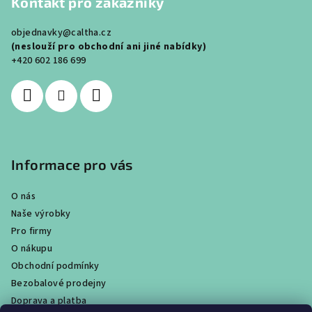
Kontakt pro zákazníky
p
a
objednavky@caltha.cz
t
(neslouží pro obchodní ani jiné nabídky)
í
+420 602 186 699
Informace pro vás
O nás
Naše výrobky
Pro firmy
O nákupu
Obchodní podmínky
Bezobalové prodejny
Doprava a platba