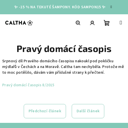
Přejít
✨ -15 % NA TEKUTÉ ŠAMPONY. KÓD SAMPON15 ✨
na
obsah
Nákupní
Hledat
Přihlášení
Pravý domácí časopis
košík
Srpnový díl Pravého domácího časopisu nakoukl pod pokličku
mýdlařů v Čechách a na Moravě. Caltha tam nechyběla. Protože mě
to moc potěšilo, dávám vám příslušné strany k přečtení.
Pravý domácí časopis 8/2015
Předchozí článek
Další článek
Z