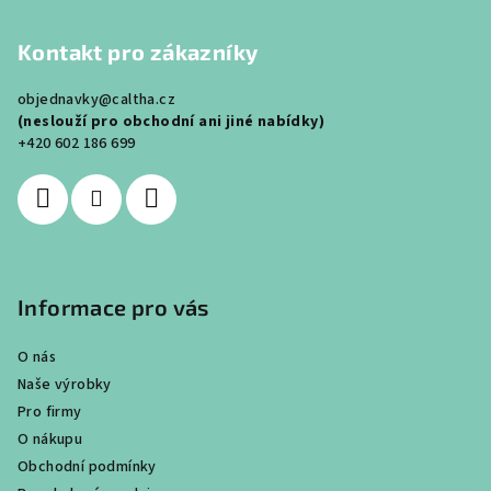
á
Kontakt pro zákazníky
p
a
objednavky@caltha.cz
t
(neslouží pro obchodní ani jiné nabídky)
í
+420 602 186 699
Informace pro vás
O nás
Naše výrobky
Pro firmy
O nákupu
Obchodní podmínky