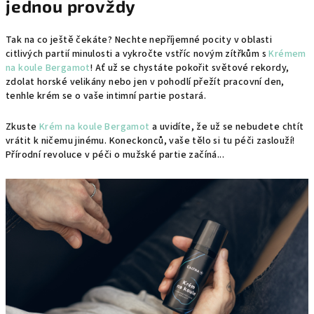
jednou provždy
Tak na co ještě čekáte? Nechte nepříjemné pocity v oblasti
citlivých partií minulosti a vykročte vstříc novým zítřkům s
Krémem
na koule Bergamot
! Ať už se chystáte pokořit světové rekordy,
zdolat horské velikány nebo jen v pohodlí přežít pracovní den,
tenhle krém se o vaše intimní partie postará.
Zkuste
Krém na koule Bergamot
a uvidíte, že už se nebudete chtít
vrátit k ničemu jinému. Koneckonců, vaše tělo si tu péči zaslouží!
Přírodní revoluce v péči o mužské partie začíná...