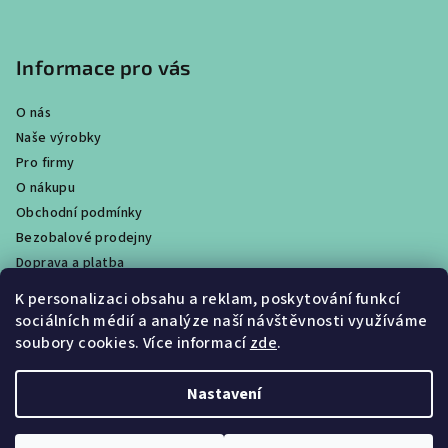
Informace pro vás
O nás
Naše výrobky
Pro firmy
O nákupu
Obchodní podmínky
Bezobalové prodejny
Doprava a platba
Ochrana osobních údajů / GDPR
K personalizaci obsahu a reklam, poskytování funkcí
Věrnostní program
sociálních médií a analýze naší návštěvnosti využíváme
Obchody
soubory cookies. Více informací
zde
.
Velkoobchodní prodej
Nastavení
Copyright 2026
CALTHA přírodní kosmetika
. Všechna práva
vyhrazena.
Upravit nastavení cookies