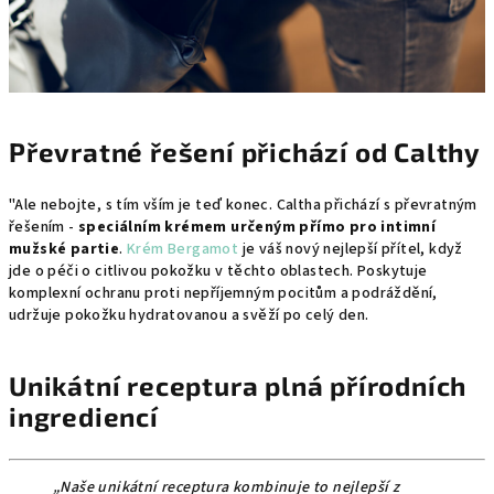
Převratné řešení přichází od Calthy
"Ale nebojte, s tím vším je teď konec. Caltha přichází s převratným
řešením -
speciálním krémem určeným přímo pro intimní
mužské partie
.
Krém Bergamot
je váš nový nejlepší přítel, když
jde o péči o citlivou pokožku v těchto oblastech. Poskytuje
komplexní ochranu proti nepříjemným pocitům a podráždění,
udržuje pokožku hydratovanou a svěží po celý den.
Unikátní receptura plná přírodních
ingrediencí
„Naše unikátní receptura kombinuje to nejlepší z