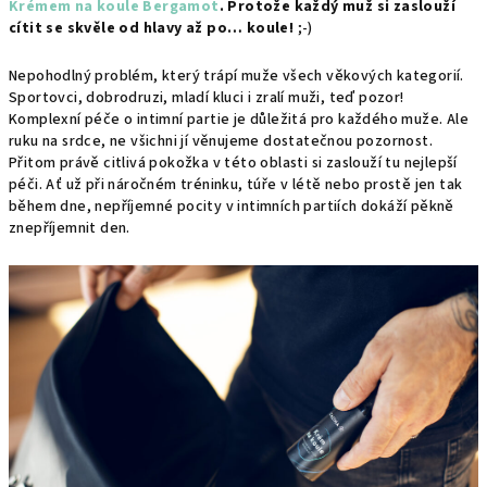
Krémem na koule Bergamot
. Protože každý muž si zaslouží
cítit se skvěle od hlavy až po… koule!
;-)
Nepohodlný problém, který trápí muže všech věkových kategorií.
Sportovci, dobrodruzi, mladí kluci i zralí muži, teď pozor!
Komplexní péče o intimní partie je důležitá pro každého muže. Ale
ruku na srdce, ne všichni jí věnujeme dostatečnou pozornost.
Přitom právě citlivá pokožka v této oblasti si zaslouží tu nejlepší
péči. Ať už při náročném tréninku, túře v létě nebo prostě jen tak
během dne, nepříjemné pocity v intimních partiích dokáží pěkně
znepříjemnit den.