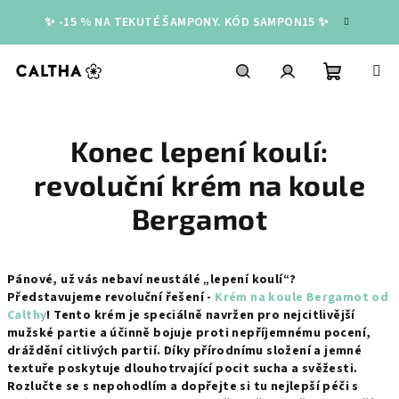
Přejít
✨ -15 % NA TEKUTÉ ŠAMPONY. KÓD SAMPON15 ✨
na
obsah
Nákupní
Hledat
Přihlášení
Konec lepení koulí:
košík
revoluční krém na koule
Bergamot
Pánové, už vás nebaví neustálé „lepení koulí“?
Představujeme revoluční řešení -
Krém na koule Bergamot od
Calthy
! Tento krém je speciálně navržen pro nejcitlivější
mužské partie a účinně bojuje proti nepříjemnému pocení,
dráždění citlivých partií. Díky přírodnímu složení a jemné
textuře poskytuje dlouhotrvající pocit sucha a svěžesti.
Rozlučte se s nepohodlím a dopřejte si tu nejlepší péči s