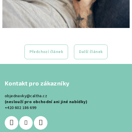
Předchozí článek
Další článek
Z
á
Kontakt pro zákazníky
p
a
objednavky@caltha.cz
t
(neslouží pro obchodní ani jiné nabídky)
í
+420 602 186 699