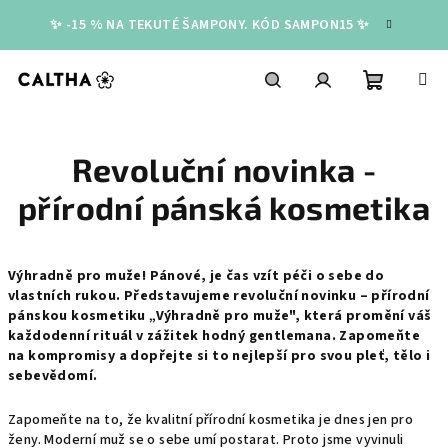
Přejít
✨ -15 % NA TEKUTÉ ŠAMPONY. KÓD SAMPON15 ✨
na
obsah
Nákupní
Hledat
Přihlášení
Revoluční novinka -
košík
přírodní pánská kosmetika
Výhradně pro muže! Pánové, je čas vzít péči o sebe do
vlastních rukou. Představujeme revoluční novinku – přírodní
pánskou kosmetiku „Výhradně pro muže", která promění váš
každodenní rituál v zážitek hodný gentlemana. Zapomeňte
na kompromisy a dopřejte si to nejlepší pro svou pleť, tělo i
sebevědomí.
Zapomeňte na to, že kvalitní přírodní kosmetika je dnes jen pro
ženy. Moderní muž se o sebe umí postarat. Proto jsme vyvinuli