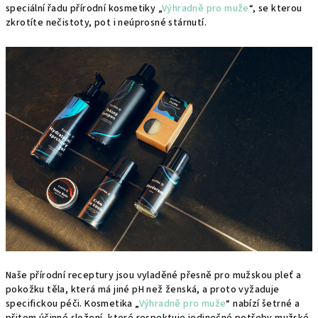
speciální řadu přírodní kosmetiky „
Výhradně pro muže
“, se kterou
zkrotíte nečistoty, pot i neúprosné stárnutí.
Naše přírodní receptury jsou vyladěné přesně pro mužskou pleť a
pokožku těla, která má jiné pH než ženská, a proto vyžaduje
specifickou péči. Kosmetika „
Výhradně pro muže
“ nabízí šetrné a