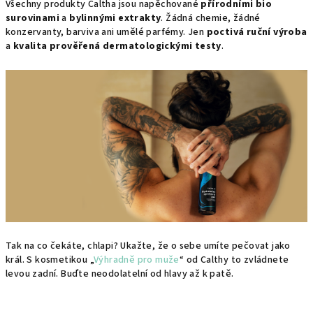
Všechny produkty Caltha jsou napěchované
přírodními bio
surovinami
a
bylinnými extrakty
. Žádná chemie, žádné
konzervanty, barviva ani umělé parfémy. Jen
poctivá ruční výroba
a
kvalita prověřená dermatologickými testy
.
Tak na co čekáte, chlapi? Ukažte, že o sebe umíte pečovat jako
král. S kosmetikou „
Výhradně pro muže
“ od Calthy to zvládnete
levou zadní. Buďte neodolatelní od hlavy až k patě.