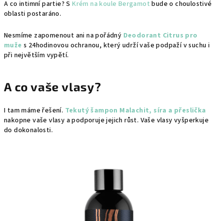
A co intimní partie? S
Krém na koule Bergamot
bude o choulostivé
oblasti postaráno.
Nesmíme zapomenout ani na pořádný
Deodorant Citrus pro
muže
s 24hodinovou ochranou, který udrží vaše podpaží v suchu i
při největším vypětí.
A co vaše vlasy?
I tam máme řešení.
Tekutý šampon Malachit, síra a přeslička
nakopne vaše vlasy a podporuje jejich růst. Vaše vlasy vyšperkuje
do dokonalosti.