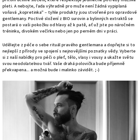
přitom účinné složení, které respektuje jedinečné potřeby mužské
pleti. A nebojte, řada výhradně pro muže není žádná vypiplaná
voňavá „kopretinka" – tyhle produkty jsou stvořené pro opravdové
gentlemany. Poctivé složení z BIO surovin a bylinných extraktů se
postará o vaši pokožku od hlavy až k patě, ať už jste po náročném
tréninku, divokém večírku nebo jen po perném dni v práci.
Udělejte z péče o sebe rituál pravého gentlemana a dopřejte si to
nejlepší z přírody ve spojení s nejnovějšími poznatky vědy. Vyberte
si z naší nabídky pro péči o pleť, tělo, vlasy i vousy a ukažte světu
svou neodolatelnou tvář. Vaše drahá polovička bude příjemně
překvapena... a možná bude i malinko závidět. ;-)