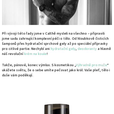
Při vývoji této řady jsme v Calthě mysleli na všechno – připravili
jsme sadu zahrnující komplexní péči o tělo. Od hloubkově čisticích
šamponů přes hydratační sprchové gely až po speciální přípravky
pro citlivé partie. Nechybí ani
hydratační gely
,
deodoranty
a hlavně
náš revoluční
krém na koule
!
Takže, pánové, konec výmluv. S kosmetikou „
Výhradně pro muže
“
ukážete světu, že o sebe umíte pečovat jako král. Vaše pleť, tělo i
duše vám poděkují.