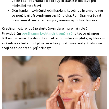
velké části rozkládá a do cílových tkání se dostává jen
minimální množství.
Oční kapky – zvlhčující oční kapky s kyselinou hyaluronovou
se používají při syndromu suchého oka. Pomáhají udržovat
přirozené slzení a zabraňují vysoušení a podráždění očí.
Kyselina hyaluronová je skutečným darem pro naši pleť.
Pravidelným
používáním kvalitních krémů a sér
s touto účinnou
látkou můžeme dosáhnout viditelného
omlazení pleti, vyhlazení
vrásek a celodenní hydratace
bez pocitu mastnoty. Rozhodně
stojí za to dopřát si její přínosy!