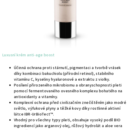
Luxusní krém anti-age boost
Účinná ochrana proti stárnutí, pigmentaci a tvorbě vrásek
díky kombinaci bakuchiolu (přírodní retinol), stabilního
vitamínu C, kyseliny hyaluronové a extraktu z violky.
Posílení přirozeného mikrobiomu a obranyschopnosti pleti
pomocí fermentovaného ovesného komplexu bohatého na
antioxidanty a vitamíny.
Komplexní ochrana před civilizačním znečištěním jako modré
světlo, výfukové plyny a těžké kovy díky rostlinné aktivní
látce IBR-UrBioTect™.
Vhodný pro všechny typy pleti, obsahuje vysoký podíl BIO
ingrediencí jako arganový olej, růžový hydrolát a aloe vera