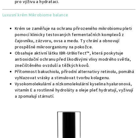
pro výživu a hydrataci.
Luxusní krém Mikrobiome balance
Krém se zaměřuje na ochranu přirozeného mikrobiomu pleti
pomocí klinicky testovaných fermentačních komplexů z
čajovníku, zázvoru, ovsa a medu. Ty chrání a obnovují
prospěšné mikroorganismy na pokožce.
Obsahuje aktivní látku IBR-UrBioTect™, která poskytuje
antioxidační ochranu před škodlivými vlivy modrého světla,
znečištěného ovzduší a těžkých kovů.
Přítomnost bakuchiolu, přírodní alternativy retinolu, pomáhá
vyhlazovat vrásky a stimulovat tvorbu kolagenu.
Vysokomolekulární a nízkomolekulární kyselina hyaluronová,
vitamín E a rostlinné hydroláty a oleje pleť hydratují, vyživují
a zpomalují stárnutí.