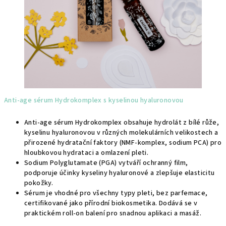
Anti-age sérum Hydrokomplex s kyselinou hyaluronovou
Anti-age sérum Hydrokomplex obsahuje hydrolát z bílé růže,
kyselinu hyaluronovou v různých molekulárních velikostech a
přirozené hydratační faktory (NMF-komplex, sodium PCA) pro
hloubkovou hydrataci a omlazení pleti.
Sodium Polyglutamate (PGA) vytváří ochranný film,
podporuje účinky kyseliny hyaluronové a zlepšuje elasticitu
pokožky.
Sérum je vhodné pro všechny typy pleti, bez parfemace,
certifikované jako přírodní biokosmetika. Dodává se v
praktickém roll-on balení pro snadnou aplikaci a masáž.