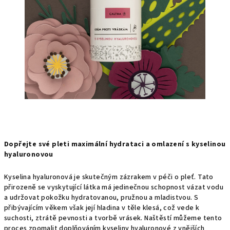
Dopřejte své pleti maximální hydrataci a omlazení s kyselinou
hyaluronovou
Kyselina hyaluronová je skutečným zázrakem v péči o pleť. Tato
přirozeně se vyskytující látka má jedinečnou schopnost vázat vodu
a udržovat pokožku hydratovanou, pružnou a mladistvou. S
přibývajícím věkem však její hladina v těle klesá, což vede k
suchosti, ztrátě pevnosti a tvorbě vrásek. Naštěstí můžeme tento
proces zpomalit doplňováním kyseliny hyaluronové z vnějších