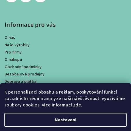
Informace pro vás
O nás
Naše výrobky
Pro firmy
O nákupu
Obchodní podmínky
Bezobalové prodejny
Doprava a platba
Ochrana osobních údajů / GDPR
K personalizaci obsahu a reklam, poskytování funkcí
Věrnostní program
sociálních médií a analýze naší návštěvnosti využíváme
Obchody
soubory cookies. Více informací
zde
.
Velkoobchodní prodej
Nastavení
Copyright 2026
CALTHA přírodní kosmetika
. Všechna práva