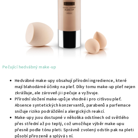
Pečující hedvábný make-up
Hedvábné make-upy obsahují přírodní ingredience, které
mají blahodárné účinky na pleť. Díky tomu make-up pleť nejen
zkrášluje, ale zároveň ji i pečuje a vyživuje.
Přírodní složení make-upů je vhodné i pro citlivou pleť.
Absence syntetických konzervantů, parabenů a parfemace
snižuje riziko podráždění a alergických reakcí.
Make-upy jsou dostupné v několika odstínech od světlého
přes střední až po teplý, což umožňuje výběr make-upu
přesně podle tónu pleti. Správně zvolený odstín pak na pleti
působí přirozeně a splývá s ní.