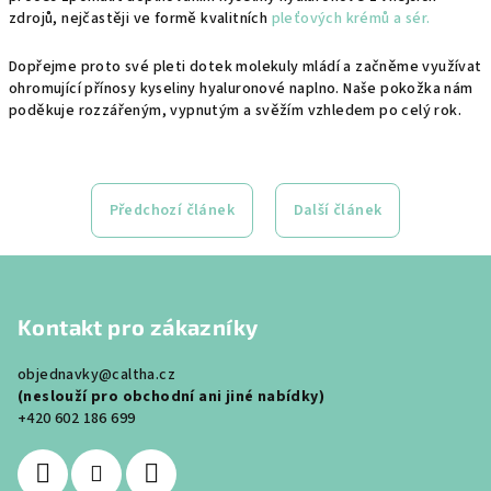
zdrojů, nejčastěji ve formě kvalitních
pleťových krémů a sér.
Dopřejme proto své pleti dotek molekuly mládí a začněme využívat
ohromující přínosy kyseliny hyaluronové naplno. Naše pokožka nám
poděkuje rozzářeným, vypnutým a svěžím vzhledem po celý rok.
Předchozí článek
Další článek
Z
á
Kontakt pro zákazníky
p
a
objednavky@caltha.cz
t
(neslouží pro obchodní ani jiné nabídky)
í
+420 602 186 699