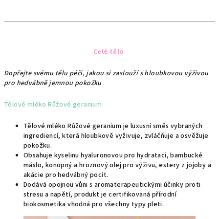
Celé tělo
Dopřejte svému tělu péči, jakou si zaslouží s hloubkovou výživou
pro hedvábně jemnou pokožku
Tělové mléko Růžové geranium
Tělové mléko Růžové geranium je luxusní směs vybraných
ingrediencí, která hloubkově vyživuje, zvláčňuje a osvěžuje
pokožku.
Obsahuje kyselinu hyaluronovou pro hydrataci, bambucké
máslo, konopný a hroznový olej pro výživu, estery z jojoby a
akácie pro hedvábný pocit.
Dodává opojnou vůni s aromaterapeutickými účinky proti
stresu a napětí, produkt je certifikovaná přírodní
biokosmetika vhodná pro všechny typy pleti.