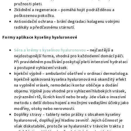
pružnosti pleti.
Zklidnění a regenerace – pomáhá hojit podrážděnou a
poškozenou pokožku.
Antioxidační ochrana – brání degradaci kolagenu volnými
radikály a předčasnému stárnutí.
Formy aplikace kyseliny hyaluronové
Séra a krémy s kyselinou hyaluronovou
– nejčastější a
nejdostupnější forma, vhodná pro každodenní domácí péči.
Při pravidelném používání poskytují pleti intenzivní hydrataci
a postupné vyhlazení vrásek.
Injekční výplně – ambulantní ošetření v ordinaci dermatologa.
Injekčně aplikovaná kyselina hyaluronová má okamžitý efekt
na vyplnění vrásek, remodelaci kontur obličeje a dodání
objemu. Výplně jsou vhodné pro vyhlazení hlubokých vrásek,
zvýraznění rtů, lícních kostí nebo brady. Jde však o invazivní
metodu s delší dobou hojení a možnými vedlejšími účinky jako
modřiny, otoky nebo nerovnosti.
Doplňky stravy – tablety nebo prášky s obsahem kyseliny
hyaluronové, doplňují její hladinu zevnitř. Jejich účinnost je
však diskutabilní, protože se hyaluronát v trávicím traktu z