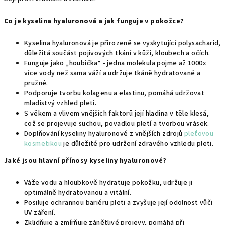
Co je kyselina hyaluronová a jak funguje v pokožce?
Kyselina hyaluronová je přirozeně se vyskytující polysacharid,
důležitá součást pojivových tkání v kůži, kloubech a očích.
Funguje jako „houbička“ - jedna molekula pojme až 1000x
více vody než sama váží a udržuje tkáně hydratované a
pružné.
Podporuje tvorbu kolagenu a elastinu, pomáhá udržovat
mladistvý vzhled pleti.
S věkem a vlivem vnějších faktorů její hladina v těle klesá,
což se projevuje suchou, povadlou pletí a tvorbou vrásek
.
Doplňování kyseliny hyaluronové z vnějších zdrojů
pleťovou
kosmetikou
je důležité pro udržení zdravého vzhledu pleti.
Jaké jsou hlavní přínosy kyseliny hyaluronové?
Váže vodu a hloubkově hydratuje pokožku, udržuje ji
optimálně hydratovanou a vitální.
Posiluje ochrannou bariéru pleti a zvyšuje její odolnost vůči
UV záření.
Zklidňuje a zmírňuje zánětlivé projevy, pomáhá při