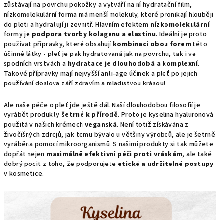
zůstávají na povrchu pokožky a vytváří na ní hydratační film,
nízkomolekulární forma má menší molekuly, které pronikají hlouběji
do pleti a hydratují ji zevnitř. Hlavním efektem
nízkomolekulární
formy je
podpora tvorby kolagenu a elastinu
. Ideální je proto
používat přípravky, které obsahují
kombinaci obou forem
této
účinné látky - pleť je pak hydratovaná jak na povrchu, tak i ve
spodních vrstvách a
hydratace je dlouhodobá a komplexní
.
Takové přípravky mají nejvyšší anti-age účinek a pleť po jejich
používání doslova září zdravím a mladistvou krásou!
Ale naše péče o pleť jde ještě dál. Naší dlouhodobou filosofií je
vyrábět produkty
šetrné k přírodě
. Proto je kyselina hyaluronová
použitá v našich krémech
veganská
. Není totiž získávána z
živočišných zdrojů, jak tomu bývalo u většiny výrobců, ale je šetrně
vyráběna pomocí mikroorganismů. S našimi produkty si tak můžete
dopřát nejen
maximálně efektivní péči proti vráskám
, ale také
dobrý pocit z toho, že podporujete
etické a udržitelné postupy
v kosmetice.