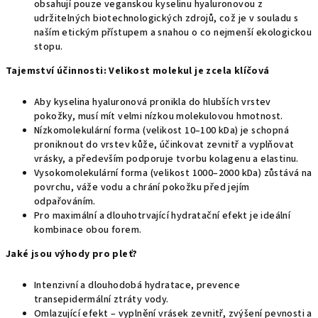
obsahují pouze veganskou kyselinu hyaluronovou z
udržitelných biotechnologických zdrojů, což je v souladu s
naším etickým přístupem a snahou o co nejmenší ekologickou
stopu.
Tajemství účinnosti: Velikost molekul
je zcela klíčová
Aby kyselina hyaluronová pronikla do hlubších vrstev
pokožky, musí mít velmi nízkou molekulovou hmotnost.
Nízkomolekulární forma (velikost 10–100 kDa) je schopná
proniknout do vrstev kůže, účinkovat zevnitř a vyplňovat
vrásky, a především podporuje tvorbu kolagenu a elastinu.
Vysokomolekulární forma (velikost 1000–2000 kDa) zůstává na
povrchu, váže vodu a chrání pokožku před jejím
odpařováním.
Pro maximální a dlouhotrvající hydratační efekt je ideální
kombinace obou forem.
Jaké jsou výhody pro pleť?
Intenzivní a dlouhodobá hydratace, prevence
transepidermální ztráty vody
.
Omlazující efekt – vyplnění vrásek zevnitř, zvýšení pevnosti a