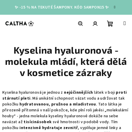
Přejít
✨ -15 % NA TEKUTÉ ŠAMPONY. KÓD SAMPON15 ✨
na
obsah
Nákupní
Hledat
Přihlášení
Kyselina hyaluronová -
košík
molekula mládí, která dělá
v kosmetice zázraky
Kyselina hyaluronová je jednou z
nejúčinnějších
látek v boji
proti
stárnutí pleti
. Má unikátní schopnost vázat vodu a udržovat tak
pokožku
hydratovanou, pružnou a mladistvou
. Tato látka je
přirozeně přítomná v naší pokožce, kde plní roli jakési „molekulární
houby“ - jedna molekula kyseliny hyaluronové dokáže na sebe
navázat až
tisícinásobek
své hmotnosti v podobě vody. Tím
pokožku
intenzivně hydratuje zevnitř
, vyplňuje jemné linky a