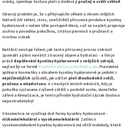
vrásky, zjemňuje texturu pleti a dodává jí
pružný a svěží vzhled
.
Obecný problém je, že s přibývajícím věkem a vlivem vnějších
faktorů (UV záření, stres, znečištění) přirozená produkce kyseliny
hyaluronové v našem těle postupně klesá, což se na pleti projevuje
suchou a povadlou pokožkou, ztrátou pevnosti a pružnosti a
tvorbou vrásek.
Naštěstí existuje řešení, jak tento přirozený proces stárnutí
zpomalit a pleti navrátit ztracený objem a hydrataci - a tím je
právě
doplňování kyseliny hyaluronové z vnějších zdrojů
,
nejčastěji ve formě
kvalitních pleťových krémů a sér
. Pravidelná
aplikace kosmetiky s obsahem kyseliny hyaluronové je jedním z
nejúčinnějších
způsobů, jak udržet
pleť dlouhodobě svěží,
pružnou a mladistvou.
A v horkých letních měsících, kdy je
pokožka vystavena zvýšené zátěži v podobě sucha, slunečního
záření a klimatizace, je tento přírodní hydratační zázrak doslova
nepostradatelný!
V kosmetice se využívají dvě formy kyseliny hyaluronové -
nízkomolekulární
a
vysokomolekulární
. Zatímco
vysokomolekulární kyselina hyaluronová má větší molekuly, které