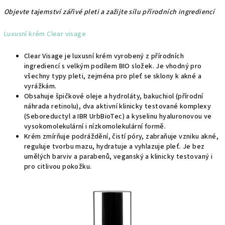
Objevte tajemství zářivé pleti a zažijte sílu přírodních ingrediencí
Luxusní krém Clear visage
Clear Visage je luxusní krém vyrobený z přírodních
ingrediencí s velkým podílem BIO složek. Je vhodný pro
všechny typy pleti, zejména pro pleť se sklony k akné a
vyrážkám.
Obsahuje špičkové oleje a hydroláty, bakuchiol (přírodní
náhrada retinolu), dva aktivní klinicky testované komplexy
(Seboreductyl a IBR UrbBioTec) a kyselinu hyaluronovou ve
vysokomolekulární i nízkomolekulární formě.
Krém zmírňuje podráždění, čistí póry, zabraňuje vzniku akné,
reguluje tvorbu mazu, hydratuje a vyhlazuje pleť. Je bez
umělých barviv a parabenů, veganský a klinicky testovaný i
pro citlivou pokožku.