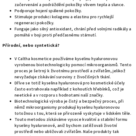
začervenání a podráždění pokožky vlivem tepla a slunce.
Podporuje hojení spálené pokožky.
Stimuluje produkci kolagenu a elastinu pro rychlejší
regeneraci pokožky.
Funguje jako silný antioxidant, chrání před volnými radikály a
pomáhá v boji proti předčasnému stárnutí.
Přírodní, nebo syntetická?
V Caltha kosmetice používáme kyselinu hyaluronovou
vyrobenou biotechnologicky pomocí mikroorganismů. Tento
proces je šetrný k životnímu prostředí a zvířatům, jelikož
nevyžaduje získávání suroviny z živočišných tkání.
Dříve se totiž kyselina hyaluronová pro kosmetické účely
často extrahovala například z kohoutích hřebínků, což je
neetické a v rozporu s hodnotami naší značky.
Biotechnologická výroba je čistý a bezpečný proces, při
němž mikroorganismy produkují kyselinu hyaluronovou
totožnou s tou, která se přirozeně vyskytuje v lidském těle.
Touto metodou získáváme vysoce kvalitní a stabilní formu
kyseliny hyaluronové, aniž bychom zatěžovali životní
prostředí nebo ubližovali zvířatům. Naše produkty tak