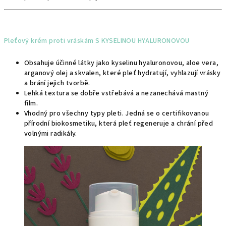
Pleťový krém proti vráskám S KYSELINOU HYALURONOVOU
Obsahuje účinné látky jako kyselinu hyaluronovou, aloe vera,
arganový olej a skvalen, které pleť hydratují, vyhlazují vrásky
a brání jejich tvorbě.
Lehká textura se dobře vstřebává a nezanechává mastný
film.
Vhodný pro všechny typy pleti. Jedná se o certifikovanou
přírodní biokosmetiku, která pleť regeneruje a chrání před
volnými radikály.