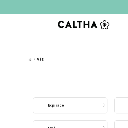
Přejít
na
obsah
/
VŠE
DOMŮ
Expirace