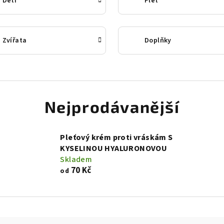
Děti
Pleť
Zvířata
Doplňky
Nejprodávanější
Pleťový krém proti vráskám S
KYSELINOU HYALURONOVOU
Skladem
70 Kč
od