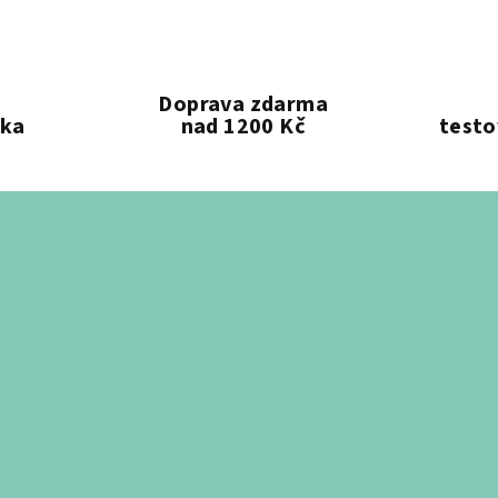
Doprava zdarma
ika
nad 1200 Kč
testo