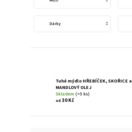
Muži
Dárky
Tuhé mýdlo HŘEBÍČEK, SKOŘICE a
MANDLOVÝ OLEJ
Skladem
(>5 ks)
30 Kč
od