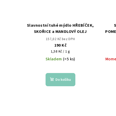
Slavnostní tuhé mýdlo HŘEBÍČEK,
S
SKOŘICE a MANDLOVÝ OLEJ
POME
157,02 Kč bez DPH
190 Kč
Měrná
1,58 Kč / 1 g
cena:
Skladem
(>5 ks)
Mome
Do košíku