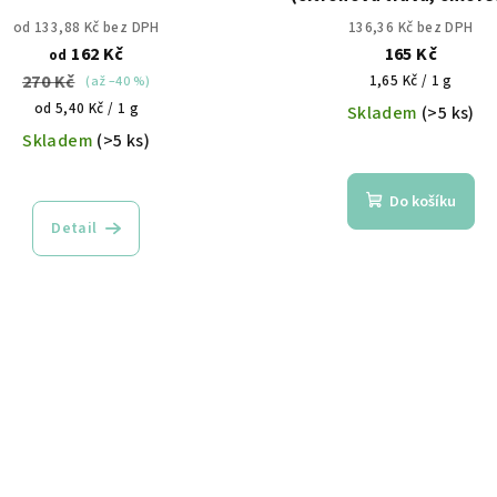
spirulina)
od 133,88 Kč bez DPH
136,36 Kč bez DPH
162 Kč
165 Kč
od
270 Kč
Měrná
1,65 Kč / 1 g
(až –40 %)
cena:
Měrná
od 5,40 Kč / 1 g
Skladem
(>5 ks)
cena:
Skladem
(>5 ks)
Do košíku
Detail