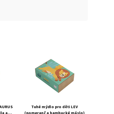
SAURUS
Tuhé mýdlo pro děti LEV
lla a
(pomeranč a bambucké máslo)