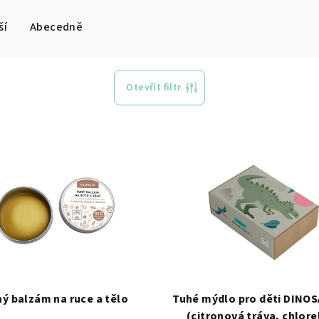
ší
Abecedně
Otevřít filtr
ý balzám na ruce a tělo
Tuhé mýdlo pro děti DINO
(citronová tráva, chlore