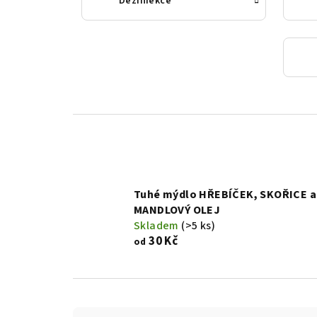
Dezinfekce
Tuhé mýdlo HŘEBÍČEK, SKOŘICE a
MANDLOVÝ OLEJ
Skladem
(>5 ks)
30 Kč
od