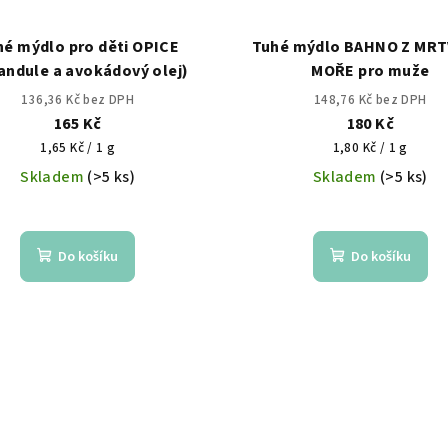
hé mýdlo pro děti OPICE
Tuhé mýdlo BAHNO Z MR
andule a avokádový olej)
MOŘE pro muže
136,36 Kč bez DPH
148,76 Kč bez DPH
165 Kč
180 Kč
Měrná
Měrná
1,65 Kč / 1 g
1,80 Kč / 1 g
cena:
cena:
Skladem
(>5 ks)
Skladem
(>5 ks)
Do košíku
Do košíku