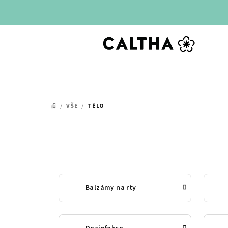
Přejít
na
obsah
/
VŠE
/
TĚLO
DOMŮ
Balzámy na rty