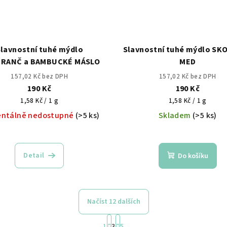
lavnostní tuhé mýdlo
Slavnostní tuhé mýdlo SK
RANČ a BAMBUCKÉ MÁSLO
MED
157,02 Kč bez DPH
157,02 Kč bez DPH
190 Kč
190 Kč
Měrná
Měrná
1,58 Kč / 1 g
1,58 Kč / 1 g
cena:
cena:
ntálně nedostupné
(>5 ks)
Skladem
(>5 ks)
Detail
Do košíku
Načíst 12 dalších
S
1
3
5