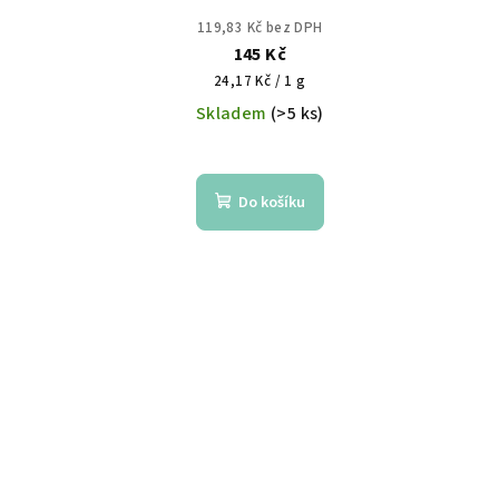
o
t
119,83 Kč bez DPH
d
145 Kč
ů
Měrná
24,17 Kč / 1 g
u
cena:
Skladem
(>5 ks)
k
t
Do košíku
ů