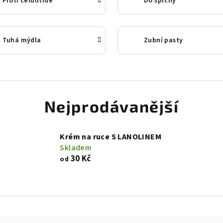
Proti celulitidě
Do sprchy
Tuhá mýdla
Zubní pasty
Nejprodávanější
Krém na ruce S LANOLINEM
Skladem
30 Kč
od