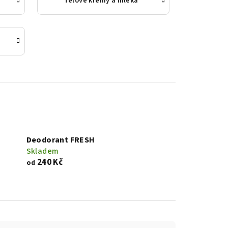
Tělové krémy a mléka
Deodorant FRESH
Skladem
240 Kč
od