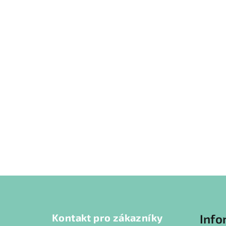
Z
á
Kontakt pro zákazníky
Info
p