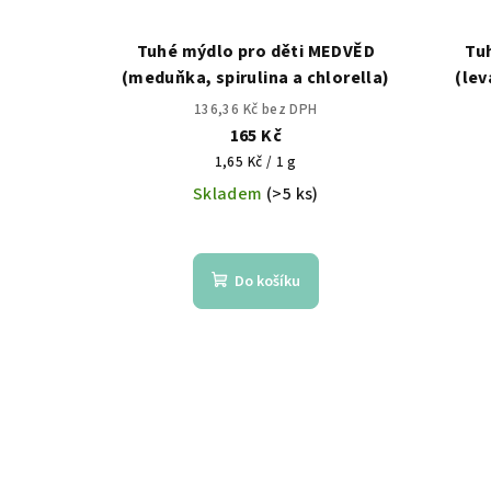
Tuhé mýdlo pro děti MEDVĚD
Tu
(meduňka, spirulina a chlorella)
(lev
136,36 Kč bez DPH
165 Kč
Měrná
1,65 Kč / 1 g
cena:
Skladem
(>5 ks)
Do košíku