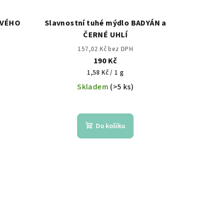
TVÉHO
Slavnostní tuhé mýdlo BADYÁN a
ČERNÉ UHLÍ
157,02 Kč bez DPH
190 Kč
Měrná
1,58 Kč / 1 g
cena:
Skladem
(>5 ks)
Do košíku