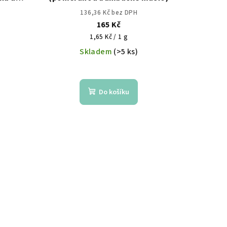
136,36 Kč bez DPH
165 Kč
Měrná
1,65 Kč / 1 g
cena:
Skladem
(>5 ks)
Do košíku